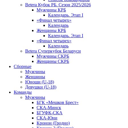
Betera Кубок РБ. Сезон 2025/2026
Мужчины КРБ
Календарь. Этап I
«Финал четырех»
Календарь
Женщины КРБ
Календарь. Этап I
«Финал четырех»
Календарь
Betera Суперкубок Беларуси
Мужчины СКРБ
Женщины СКРБ
Сборные
Мужчины
Женщины
Юноши (U-18)
Девушки (U-18)
Команды
Мужчины
БГК «Мешков Брест»
СКА-Минск
БГУФК-СКА
СКА-Юни
Кронон (Гродно)