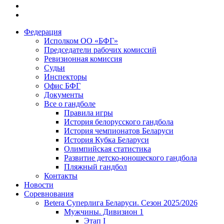
Федерация
Исполком ОО «БФГ»
Председатели рабочих комиссий
Ревизионная комиссия
Судьи
Инспекторы
Офис БФГ
Документы
Все о гандболе
Правила игры
История белорусского гандбола
История чемпионатов Беларуси
История Кубка Беларуси
Олимпийская статистика
Развитие детско-юношеского гандбола
Пляжный гандбол
Контакты
Новости
Соревнования
Betera Суперлига Беларуси. Сезон 2025/2026
Мужчины. Дивизион 1
Этап I