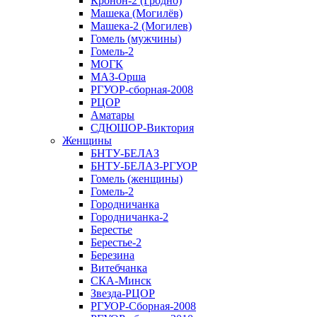
Кронон-2 (Гродно)
Машека (Могилёв)
Машека-2 (Могилев)
Гомель (мужчины)
Гомель-2
МОГК
МАЗ-Орша
РГУОР-сборная-2008
РЦОР
Аматары
СДЮШОР-Виктория
Женщины
БНТУ-БЕЛАЗ
БНТУ-БЕЛАЗ-РГУОР
Гомель (женщины)
Гомель-2
Городничанка
Городничанка-2
Берестье
Берестье-2
Березина
Витебчанка
СКА-Минск
Звезда-РЦОР
РГУОР-Сборная-2008