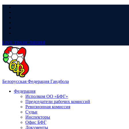
LIVE
ТРАНСЛЯЦИЯ
Белорусская Федерация Гандбола
Федерация
Исполком ОО «БФГ»
Председатели рабочих комиссий
Ревизионная комиссия
Судьи
Инспекторы
Офис БФГ
Документы