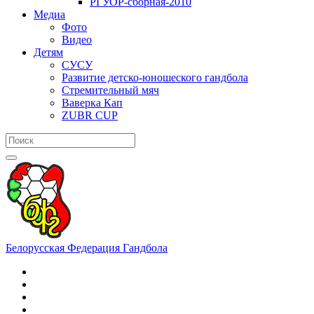
РГУОР-сборная-2010
Медиа
Фото
Видео
Детям
СУСУ
Развитие детско-юношеского гандбола
Стремительный мяч
Ваверка Кап
ZUBR CUP
Белорусская Федерация Гандбола