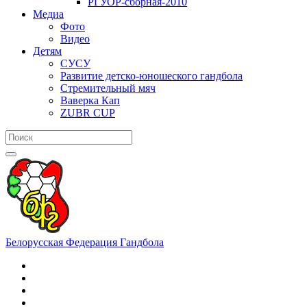
РГУОР-сборная-2010
Медиа
Фото
Видео
Детям
СУСУ
Развитие детско-юношеского гандбола
Стремительный мяч
Ваверка Кап
ZUBR CUP
Белорусская Федерация Гандбола