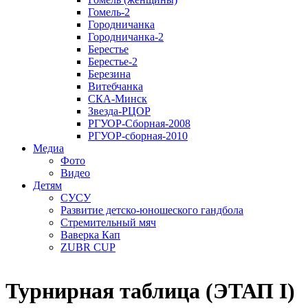
Гомель-2
Городничанка
Городничанка-2
Берестье
Берестье-2
Березина
Витебчанка
СКА-Минск
Звезда-РЦОР
РГУОР-Сборная-2008
РГУОР-сборная-2010
Медиа
Фото
Видео
Детям
СУСУ
Развитие детско-юношеского гандбола
Стремительный мяч
Ваверка Кап
ZUBR CUP
Турнирная таблица
(ЭТАП I)