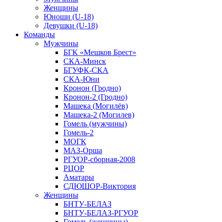
Женщины
Юноши (U-18)
Девушки (U-18)
Команды
Мужчины
БГК «Мешков Брест»
СКА-Минск
БГУФК-СКА
СКА-Юни
Кронон (Гродно)
Кронон-2 (Гродно)
Машека (Могилёв)
Машека-2 (Могилев)
Гомель (мужчины)
Гомель-2
МОГК
МАЗ-Орша
РГУОР-сборная-2008
РЦОР
Аматары
СДЮШОР-Виктория
Женщины
БНТУ-БЕЛАЗ
БНТУ-БЕЛАЗ-РГУОР
Гомель (женщины)