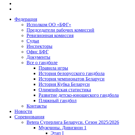
Федерация
Исполком ОО «БФГ»
Председатели рабочих комиссий
Ревизионная комиссия
Судьи
Инспекторы
Офис БФГ
Документы
Все о гандболе
Правила игры
История белорусского гандбола
История чемпионатов Беларуси
История Кубка Беларуси
Олимпийская статистика
Развитие детско-юношеского гандбола
Пляжный гандбол
Контакты
Новости
Соревнования
Betera Суперлига Беларуси. Сезон 2025/2026
Мужчины. Дивизион 1
Этап I