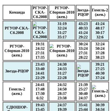
РГУОР-
РГУОР-
Звезда-
Гомель-2
Команда
СКА-
Сборная-2010
РЦОР
(жен.)
Сб.2008
(жен.)
31:19
43:23
41:24
РГУОР-СКА-
32:24
40:33
48:17
Сб.2008
31:27
41:24
30:17
35:17
29:22
32:6
19:31
30:24
32:24
РГУОР-
24:32
33:24
50:24
Сборная-2010
27:31
27:31
37:28
(жен.)
17:35
28:22
38:23
23:43
24:30
39:21
33:40
24:33
27:25
Звезда-РЦОР
24:41
31:27
40:30
22:29
22:28
37:24
24:41
24:32
21:39
Гомель-2
17:48
24:50
25:27
(жен.)
17:30
28:37
30:40
6:32
23:38
24:37
19:43
24:37
35:41
30:39
СДЮШОР-
15:45
19:39
25:44
34:34