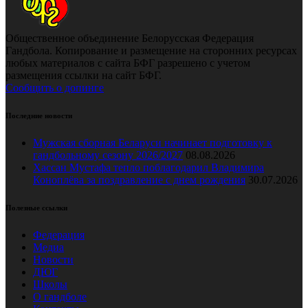
Общественное объединение Белорусская Федерация
Гандбола. Копирование и размещение на сторонних ресурсах
любых материалов с сайта БФГ разрешено с учетом
размещения ссылки на сайт БФГ.
Сообщить о допинге
Последние новости
Мужская сборная Беларуси начинает подготовку к
гандбольному сезону 2026/2027
08.08.2026
Хассан Мустафа тепло поблагодарил Владимира
Коноплёва за поздравление с днем рождения
30.07.2026
Полезные ссылки
Федерация
Медиа
Новости
ДЮГ
Школы
О гандболе