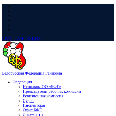
LIVE
ТРАНСЛЯЦИЯ
Белорусская Федерация Гандбола
Федерация
Исполком ОО «БФГ»
Председатели рабочих комиссий
Ревизионная комиссия
Судьи
Инспекторы
Офис БФГ
Документы