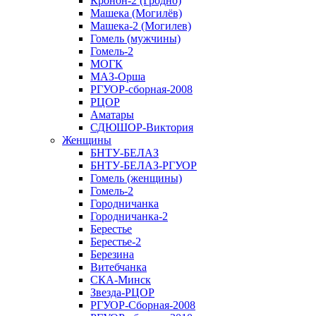
Кронон-2 (Гродно)
Машека (Могилёв)
Машека-2 (Могилев)
Гомель (мужчины)
Гомель-2
МОГК
МАЗ-Орша
РГУОР-сборная-2008
РЦОР
Аматары
СДЮШОР-Виктория
Женщины
БНТУ-БЕЛАЗ
БНТУ-БЕЛАЗ-РГУОР
Гомель (женщины)
Гомель-2
Городничанка
Городничанка-2
Берестье
Берестье-2
Березина
Витебчанка
СКА-Минск
Звезда-РЦОР
РГУОР-Сборная-2008