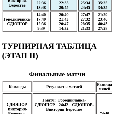
Виктория-
22:36
22:35
25:34
35:35
Берестье
13:48
20:45
24:45
34:35
14:40
20:40
27:47
21:29
Городничанка-
17:40
21:43
27:32
23:46
СДЮШОР
12:36
20:47
28:35
40:45
9:39
14:32
21:33
27:28
ТУРНИРНАЯ ТАБЛИЦА
(ЭТАП II)
Финальные матчи
Разница
Команды
Результаты матчей
мячей
1 матч:
Городничанка-
СДЮШОР-
СДЮШОР
24:42
СДЮШОР-
Виктория-
Виктория-Берестье
Берестье -
74:49