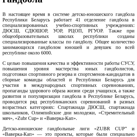
В настоящее время в системе детско-юношеского гандбола
Республики Беларусь работает 41 отделение гандбола в
специализированных учебно-спортивных учреждениях:
ДЮСШ, СДЮШОР, УОР, РЦОП, РГУОР. Также при
общеобразовательных школах республики созданы
специализированные классы по гандболу. Общее количество
занимающихся гандболом юношей и девушек по всей
республике около 6000.
С целью повышения качества и эффективности работы СУСУ,
повышения уровня мастерства юных гандболистов,
подготовки спортивного резерва и спортсменов-кандидатов в
сборные команды областей и Республики Беларусь для
участия в международных спортивных соревнованиях,
пропаганды здорового образа жизни среди учащихся, а также
развития и популяризации гандбола в Республике Беларусь,
проводится ряд республиканских соревнований в разных
возрастных категориях: Спартакиада ДЮСШ, спартакиада
школьников, Олимпийские дни молодежи, «Стремительный
мяч», «Zubr Cup» и «Ваверка-Кап».
Детско-юношеские гандбольные лиги «ZUBR CUP” и
«Ваверка-Кап» — это проекты, которые были специально