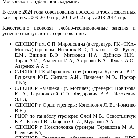
Московской гандбольной академии.
В сезоне 2024 года соревнования проходят в трех возрастных
категориях: 2009-2010 гг.р., 2011-2012 гг.р., 2013-2014 гг.р.
Качественно проводят учебно-тренировочные занятия и
успешно выступают на соревнованиях:
СДЮШОР им. С.П. Мироновича (в структуре ГК «СКА-
Минск») (тренеры: Несинов В.С., Лакизо П. Ф., Рунец
Е.М., Винник В.Ф., Митковец И.А., Дайнеко Н.И.,
Таран А.И., Азаренко И.А, Азаренко В.А., Кулак А.С.,
Азаренко А.А.);
СДЮШОР ГК «Городничанка» (тренеры: Буцкевич В.Г.,
Буцкевич Ю.Г., Жигало А.И., Панасеня М.Э., Прохор
Т.В.);
СДЮШОР «Машека» (г. Могилев) (тренеры: Новикова
К. А., Барановский С.Э., Федорович А.А., Ясюкевич
Я.П.);
СДЮШОР г. Орши (тренеры: Кононович Л. В., Фоменко
В.В.);
РЦОР по гандболу (тренеры: Олей М.В., Севостьянчук
К.А., Басей Т.В., Лащеных С.А., Мурашко А.А.);
СДЮШОР г. Новополоцка (тренеры: Терешкова М. А.,
Раевская В.);