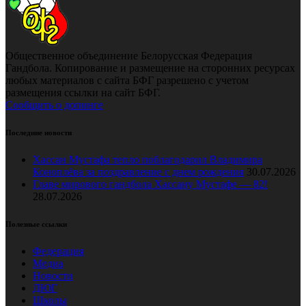
Общественное объединение Белорусская Федерация
Гандбола. Копирование и размещение на сторонних ресурсах
любых материалов с сайта БФГ разрешено с учетом
размещения ссылки на сайт БФГ.
Сообщить о допинге
Последние новости
Хассан Мустафа тепло поблагодарил Владимира
Коноплёва за поздравление с днем рождения
30.07.2026
Главе мирового гандбола Хассану Мустафе — 82!
28.07.2026
Полезные ссылки
Федерация
Медиа
Новости
ДЮГ
Школы