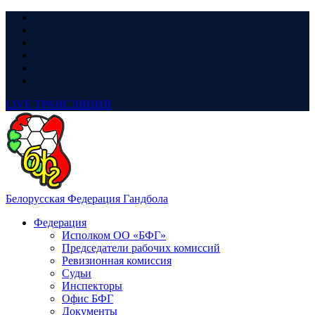
LIVE
ТРАНСЛЯЦИЯ
Белорусская Федерация Гандбола
Федерация
Исполком ОО «БФГ»
Председатели рабочих комиссий
Ревизионная комиссия
Судьи
Инспекторы
Офис БФГ
Документы