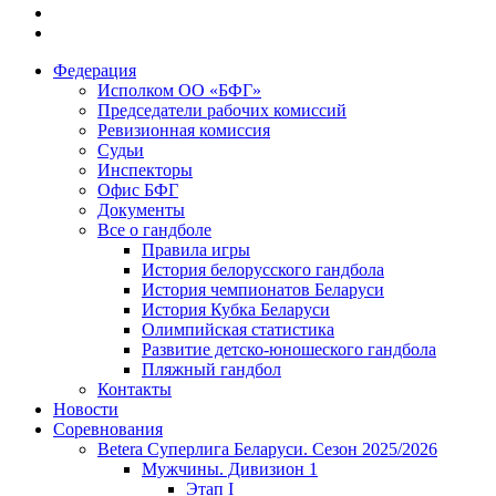
Федерация
Исполком ОО «БФГ»
Председатели рабочих комиссий
Ревизионная комиссия
Судьи
Инспекторы
Офис БФГ
Документы
Все о гандболе
Правила игры
История белорусского гандбола
История чемпионатов Беларуси
История Кубка Беларуси
Олимпийская статистика
Развитие детско-юношеского гандбола
Пляжный гандбол
Контакты
Новости
Соревнования
Betera Суперлига Беларуси. Сезон 2025/2026
Мужчины. Дивизион 1
Этап I