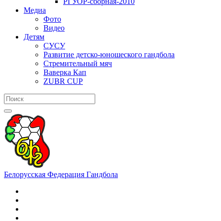
РГУОР-сборная-2010
Медиа
Фото
Видео
Детям
СУСУ
Развитие детско-юношеского гандбола
Стремительный мяч
Ваверка Кап
ZUBR CUP
Белорусская Федерация Гандбола