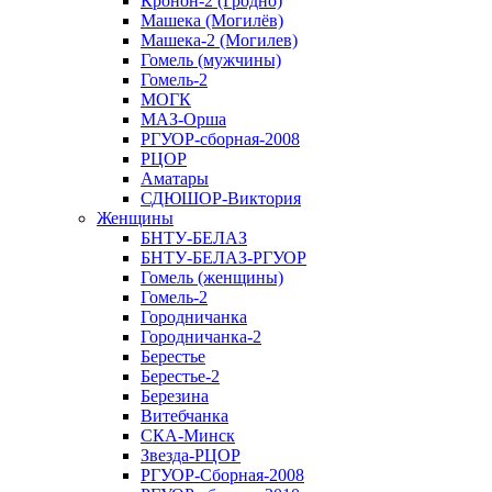
Кронон-2 (Гродно)
Машека (Могилёв)
Машека-2 (Могилев)
Гомель (мужчины)
Гомель-2
МОГК
МАЗ-Орша
РГУОР-сборная-2008
РЦОР
Аматары
СДЮШОР-Виктория
Женщины
БНТУ-БЕЛАЗ
БНТУ-БЕЛАЗ-РГУОР
Гомель (женщины)
Гомель-2
Городничанка
Городничанка-2
Берестье
Берестье-2
Березина
Витебчанка
СКА-Минск
Звезда-РЦОР
РГУОР-Сборная-2008