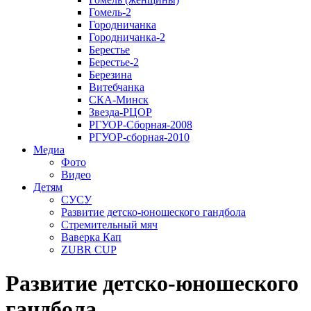
Гомель-2
Городничанка
Городничанка-2
Берестье
Берестье-2
Березина
Витебчанка
СКА-Минск
Звезда-РЦОР
РГУОР-Сборная-2008
РГУОР-сборная-2010
Медиа
Фото
Видео
Детям
СУСУ
Развитие детско-юношеского гандбола
Стремительный мяч
Ваверка Кап
ZUBR CUP
Развитие детско-юношеского
гандбола