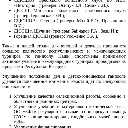
СДЮШОР Брестского областного клуба по ИВС
«Виктория» (тренеры: Осипук Т.Л., Сезик Л.В.);
ДЮСШ Минского областного гандбольного клуба
(тренер: Герловская О.И.);
СДЮШОР г. Слуцка (тренеры: Мазай Е.О., Пракопович
О.И.);
ДЮСШ г. Щучина (тренеры: Байчаров Г.А., Заяц И.);
Горецкая ДЮСШ (тренер: Убоженко С.А.).
Также в нашей стране для юношей и девушек проводится
большое количество республиканских и международных
турниров по гандболу. Наши спортсмены принимают
активное участие в международных турнирах, проводимых за
пределами Республики Беларусь.
Улучшению положения дел в детско-юношеском гандболе
уделяется повышенное внимание. Работа идет по следующим
направлениям:
Улучшение качества селекционной работы, особенно в
областных и районных центрах.
Улучшение учебной и материально-технической базы.
ОО «БФГ» регулярно оказывает спонсорскую помощь
СУСУ в виде экипировки, гандбольных мячей, ворот,
табло.
Увеличение финансирования.