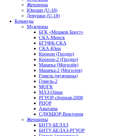
Женщины
Юноши (U-18)
Девушки (U-18)
Команды
Мужчины
БГК «Мешков Брест»
СКА-Минск
БГУФК-СКА
СКА-Юни
Кронон (Гродно)
Кронон-2 (Гродно)
Машека (Могилёв)
Машека-2 (Могилев)
Гомель (мужчины)
Гомель-2
МОГК
МАЗ-Орша
РГУОР-сборная-2008
РЦОР
Аматары
СДЮШОР-Виктория
Женщины
БНТУ-БЕЛАЗ
БНТУ-БЕЛАЗ-РГУОР
Гомель (женщины)