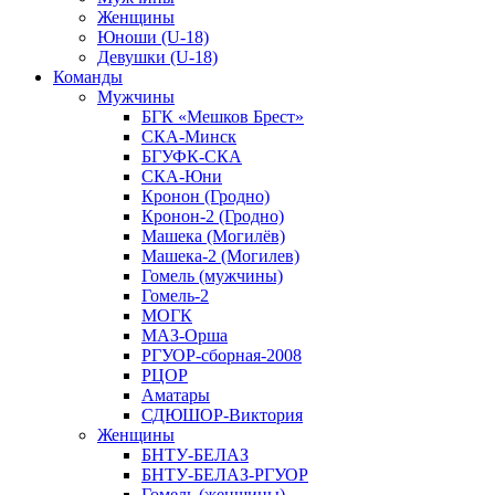
Женщины
Юноши (U-18)
Девушки (U-18)
Команды
Мужчины
БГК «Мешков Брест»
СКА-Минск
БГУФК-СКА
СКА-Юни
Кронон (Гродно)
Кронон-2 (Гродно)
Машека (Могилёв)
Машека-2 (Могилев)
Гомель (мужчины)
Гомель-2
МОГК
МАЗ-Орша
РГУОР-сборная-2008
РЦОР
Аматары
СДЮШОР-Виктория
Женщины
БНТУ-БЕЛАЗ
БНТУ-БЕЛАЗ-РГУОР
Гомель (женщины)