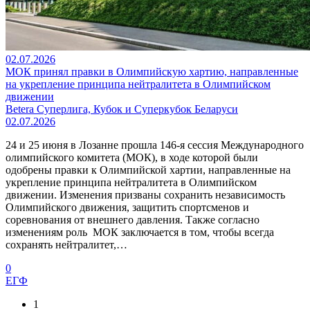
02.07.2026
МОК принял правки в Олимпийскую хартию, направленные
на укрепление принципа нейтралитета в Олимпийском
движении
Betera Суперлига, Кубок и Суперкубок Беларуси
02.07.2026
24 и 25 июня в Лозанне прошла 146-я сессия Международного
олимпийского комитета (МОК), в ходе которой были
одобрены правки к Олимпийской хартии, направленные на
укрепление принципа нейтралитета в Олимпийском
движении. Изменения призваны сохранить независимость
Олимпийского движения, защитить спортсменов и
соревнования от внешнего давления. Также согласно
изменениям роль МОК заключается в том, чтобы всегда
сохранять нейтралитет,…
0
ЕГФ
1