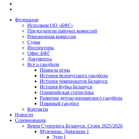
Федерация
Исполком ОО «БФГ»
Председатели рабочих комиссий
Ревизионная комиссия
Судьи
Инспекторы
Офис БФГ
Документы
Все о гандболе
Правила игры
История белорусского гандбола
История чемпионатов Беларуси
История Кубка Беларуси
Олимпийская статистика
Развитие детско-юношеского гандбола
Пляжный гандбол
Контакты
Новости
Соревнования
Betera Суперлига Беларуси. Сезон 2025/2026
Мужчины. Дивизион 1
Этап I