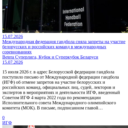
15.07.2026
Международная федерация гандбола сняла запреты на участие
белорусских и российских команд в международных
соревнованиях
Betera Суперлига, Кубок и Суперкубок Беларуси
15.07.2026
15 июля 2026 г. в адрес Белорусской федерации гандбола
поступило письмо от Международной федерации гандбола
(ИГФ) об отмене запретов на участие белорусских и
российских команд, официальных лиц, судей, лекторов и
экспертов в мероприятиях и деятельности ИГФ, введенный
Советом ИГФ 4 марта 2022 года по рекомендации
Исполнительного совета Международного олимпийского
комитета (МОК). В письме, подписанном главой…
0
ИГФ