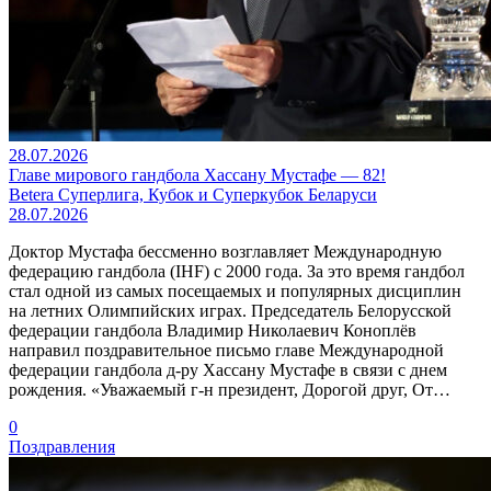
28.07.2026
Главе мирового гандбола Хассану Мустафе — 82!
Betera Суперлига, Кубок и Суперкубок Беларуси
28.07.2026
Доктор Мустафа бессменно возглавляет Международную
федерацию гандбола (IHF) с 2000 года. За это время гандбол
стал одной из самых посещаемых и популярных дисциплин
на летних Олимпийских играх. Председатель Белорусской
федерации гандбола Владимир Николаевич Коноплёв
направил поздравительное письмо главе Международной
федерации гандбола д-ру Хассану Мустафе в связи с днем
рождения. «Уважаемый г-н президент, Дорогой друг, От…
0
Поздравления