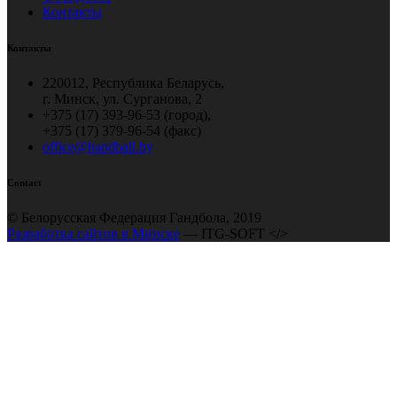
Контакты
Контакты
220012, Республика Беларусь,
г. Минск, ул. Сурганова, 2
+375 (17) 393-96-53 (город),
+375 (17) 379-96-54 (факс)
office@handball.by
Contact
© Белорусская Федерация Гандбола, 2019
Разработка сайтов в Минске
— ITG-SOFT </>