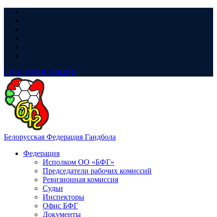
LIVE
ТРАНСЛЯЦИЯ
Белорусская Федерация Гандбола
Федерация
Исполком ОО «БФГ»
Председатели рабочих комиссий
Ревизионная комиссия
Судьи
Инспекторы
Офис БФГ
Документы