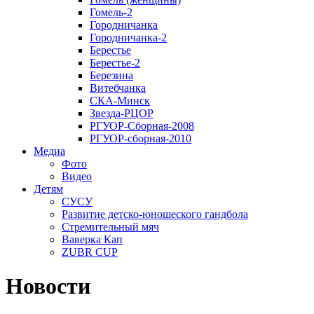
Гомель-2
Городничанка
Городничанка-2
Берестье
Берестье-2
Березина
Витебчанка
СКА-Минск
Звезда-РЦОР
РГУОР-Сборная-2008
РГУОР-сборная-2010
Медиа
Фото
Видео
Детям
СУСУ
Развитие детско-юношеского гандбола
Стремительный мяч
Ваверка Кап
ZUBR CUP
Новости