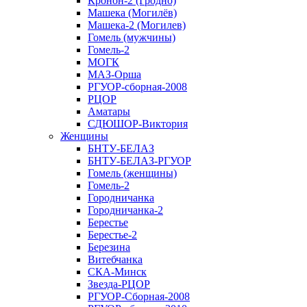
Кронон-2 (Гродно)
Машека (Могилёв)
Машека-2 (Могилев)
Гомель (мужчины)
Гомель-2
МОГК
МАЗ-Орша
РГУОР-сборная-2008
РЦОР
Аматары
СДЮШОР-Виктория
Женщины
БНТУ-БЕЛАЗ
БНТУ-БЕЛАЗ-РГУОР
Гомель (женщины)
Гомель-2
Городничанка
Городничанка-2
Берестье
Берестье-2
Березина
Витебчанка
СКА-Минск
Звезда-РЦОР
РГУОР-Сборная-2008