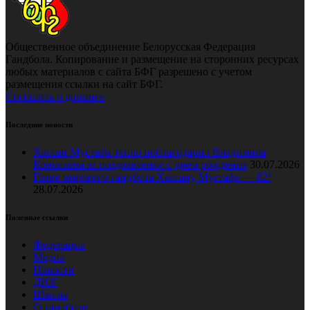
Общественное объединение Белорусская Федерация
Гандбола. Копирование и размещение на сторонних ресурсах
любых материалов с сайта БФГ разрешено с учетом
размещения ссылки на сайт БФГ.
Сообщить о допинге
Последние новости
Хассан Мустафа тепло поблагодарил Владимира
Коноплёва за поздравление с днем рождения
30.07.2026
Главе мирового гандбола Хассану Мустафе — 82!
28.07.2026
Полезные ссылки
Федерация
Медиа
Новости
ДЮГ
Школы
О гандболе