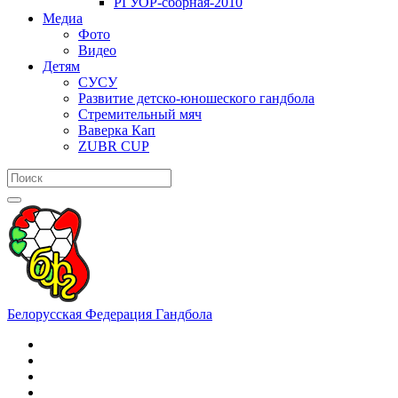
РГУОР-сборная-2010
Медиа
Фото
Видео
Детям
СУСУ
Развитие детско-юношеского гандбола
Стремительный мяч
Ваверка Кап
ZUBR CUP
Белорусская Федерация Гандбола