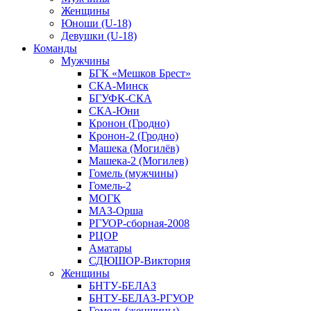
Женщины
Юноши (U-18)
Девушки (U-18)
Команды
Мужчины
БГК «Мешков Брест»
СКА-Минск
БГУФК-СКА
СКА-Юни
Кронон (Гродно)
Кронон-2 (Гродно)
Машека (Могилёв)
Машека-2 (Могилев)
Гомель (мужчины)
Гомель-2
МОГК
МАЗ-Орша
РГУОР-сборная-2008
РЦОР
Аматары
СДЮШОР-Виктория
Женщины
БНТУ-БЕЛАЗ
БНТУ-БЕЛАЗ-РГУОР
Гомель (женщины)