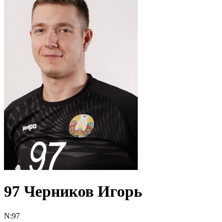
97
Черников Игорь
N:
97