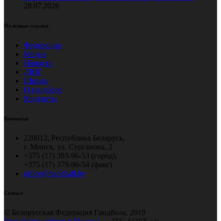
28.07.2026
Полезные ссылки
Федерация
Медиа
Новости
ДЮГ
Школы
О гандболе
Контакты
Контакты
220012, Республика Беларусь,
г. Минск, ул. Сурганова, 2
+375 (17) 393-96-53 (город),
+375 (17) 379-96-54 (факс)
office@handball.by
Contact
© Белорусская Федерация Гандбола, 2019