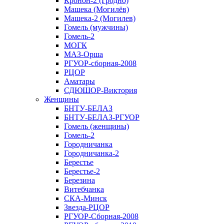
Кронон-2 (Гродно)
Машека (Могилёв)
Машека-2 (Могилев)
Гомель (мужчины)
Гомель-2
МОГК
МАЗ-Орша
РГУОР-сборная-2008
РЦОР
Аматары
СДЮШОР-Виктория
Женщины
БНТУ-БЕЛАЗ
БНТУ-БЕЛАЗ-РГУОР
Гомель (женщины)
Гомель-2
Городничанка
Городничанка-2
Берестье
Берестье-2
Березина
Витебчанка
СКА-Минск
Звезда-РЦОР
РГУОР-Сборная-2008