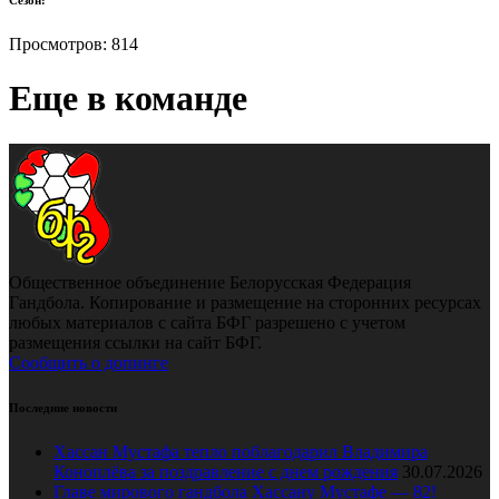
Просмотров:
814
Еще в команде
Общественное объединение Белорусская Федерация
Гандбола. Копирование и размещение на сторонних ресурсах
любых материалов с сайта БФГ разрешено с учетом
размещения ссылки на сайт БФГ.
Сообщить о допинге
Последние новости
Хассан Мустафа тепло поблагодарил Владимира
Коноплёва за поздравление с днем рождения
30.07.2026
Главе мирового гандбола Хассану Мустафе — 82!