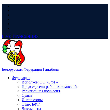
LIVE
ТРАНСЛЯЦИЯ
Белорусская Федерация Гандбола
Федерация
Исполком ОО «БФГ»
Председатели рабочих комиссий
Ревизионная комиссия
Судьи
Инспекторы
Офис БФГ
Документы