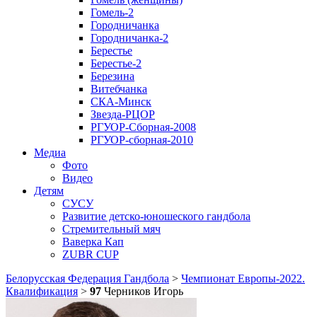
Гомель-2
Городничанка
Городничанка-2
Берестье
Берестье-2
Березина
Витебчанка
СКА-Минск
Звезда-РЦОР
РГУОР-Сборная-2008
РГУОР-сборная-2010
Медиа
Фото
Видео
Детям
СУСУ
Развитие детско-юношеского гандбола
Стремительный мяч
Ваверка Кап
ZUBR CUP
Белорусская Федерация Гандбола
>
Чемпионат Европы-2022.
Квалификация
>
97
Черников Игорь