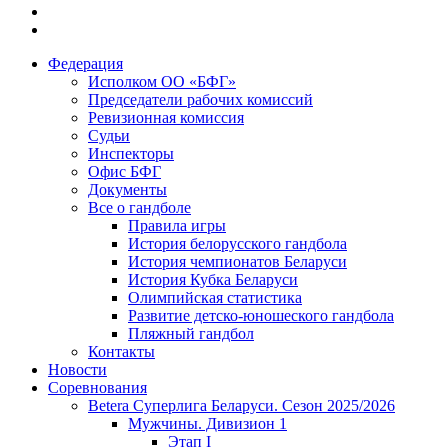
Федерация
Исполком ОО «БФГ»
Председатели рабочих комиссий
Ревизионная комиссия
Судьи
Инспекторы
Офис БФГ
Документы
Все о гандболе
Правила игры
История белорусского гандбола
История чемпионатов Беларуси
История Кубка Беларуси
Олимпийская статистика
Развитие детско-юношеского гандбола
Пляжный гандбол
Контакты
Новости
Соревнования
Betera Суперлига Беларуси. Сезон 2025/2026
Мужчины. Дивизион 1
Этап I