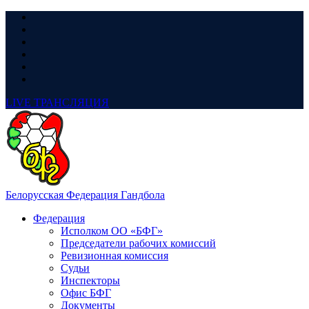
LIVE
ТРАНСЛЯЦИЯ
Белорусская Федерация Гандбола
Федерация
Исполком ОО «БФГ»
Председатели рабочих комиссий
Ревизионная комиссия
Судьи
Инспекторы
Офис БФГ
Документы