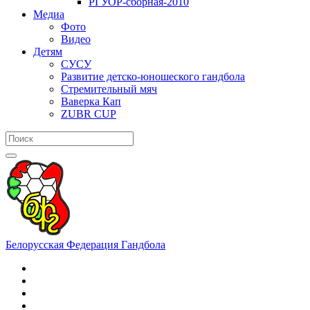
РГУОР-сборная-2010
Медиа
Фото
Видео
Детям
СУСУ
Развитие детско-юношеского гандбола
Стремительный мяч
Ваверка Кап
ZUBR CUP
Белорусская Федерация Гандбола