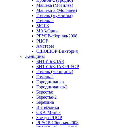
Кронон-2 (Гродно)
Машека (Могилёв)
Машека-2 (Могилев)
Гомель (мужчины)
Гомель-2
МОГК
МАЗ-Орша
РГУОР-сборная-2008
РЦОР
Аматары
СДЮШОР-Виктория
Женщины
БНТУ-БЕЛАЗ
БНТУ-БЕЛАЗ-РГУОР
Гомель (женщины)
Гомель-2
Городничанка
Городничанка-2
Берестье
Берестье-2
Березина
Витебчанка
СКА-Минск
Звезда-РЦОР
РГУОР-Сборная-2008