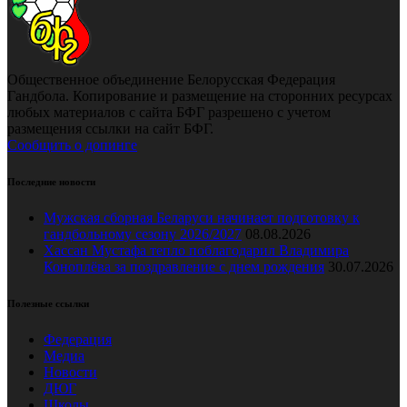
Общественное объединение Белорусская Федерация
Гандбола. Копирование и размещение на сторонних ресурсах
любых материалов с сайта БФГ разрешено с учетом
размещения ссылки на сайт БФГ.
Сообщить о допинге
Последние новости
Мужская сборная Беларуси начинает подготовку к
гандбольному сезону 2026/2027
08.08.2026
Хассан Мустафа тепло поблагодарил Владимира
Коноплёва за поздравление с днем рождения
30.07.2026
Полезные ссылки
Федерация
Медиа
Новости
ДЮГ
Школы