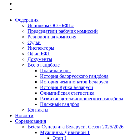
Федерация
Исполком ОО «БФГ»
Председатели рабочих комиссий
Ревизионная комиссия
Судьи
Инспекторы
Офис БФГ
Документы
Все о гандболе
Правила игры
История белорусского гандбола
История чемпионатов Беларуси
История Кубка Беларуси
Олимпийская статистика
Развитие детско-юношеского гандбола
Пляжный гандбол
Контакты
Новости
Соревнования
Betera Суперлига Беларуси. Сезон 2025/2026
Мужчины. Дивизион 1
Этап I