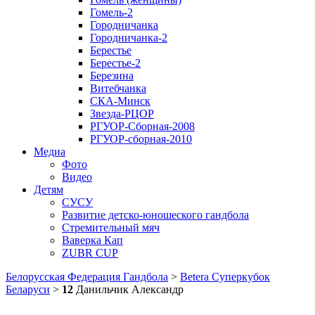
Гомель-2
Городничанка
Городничанка-2
Берестье
Берестье-2
Березина
Витебчанка
СКА-Минск
Звезда-РЦОР
РГУОР-Сборная-2008
РГУОР-сборная-2010
Медиа
Фото
Видео
Детям
СУСУ
Развитие детско-юношеского гандбола
Стремительный мяч
Ваверка Кап
ZUBR CUP
Белорусская Федерация Гандбола
>
Betera Суперкубок
Беларуси
>
12
Данильчик Александр