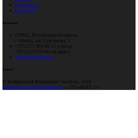
О гандболе
Контакты
Контакты
220012, Республика Беларусь,
г. Минск, ул. Сурганова, 2
+375 (17) 393-96-53 (город),
+375 (17) 379-96-54 (факс)
office@handball.by
Contact
© Белорусская Федерация Гандбола, 2019
Разработка сайтов в Минске
— ITG-SOFT </>