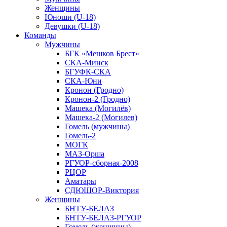
Женщины
Юноши (U-18)
Девушки (U-18)
Команды
Мужчины
БГК «Мешков Брест»
СКА-Минск
БГУФК-СКА
СКА-Юни
Кронон (Гродно)
Кронон-2 (Гродно)
Машека (Могилёв)
Машека-2 (Могилев)
Гомель (мужчины)
Гомель-2
МОГК
МАЗ-Орша
РГУОР-сборная-2008
РЦОР
Аматары
СДЮШОР-Виктория
Женщины
БНТУ-БЕЛАЗ
БНТУ-БЕЛАЗ-РГУОР
Гомель (женщины)