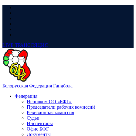
LIVE
ТРАНСЛЯЦИЯ
Белорусская Федерация Гандбола
Федерация
Исполком ОО «БФГ»
Председатели рабочих комиссий
Ревизионная комиссия
Судьи
Инспекторы
Офис БФГ
Документы