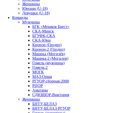
Женщины
Юноши (U-18)
Девушки (U-18)
Команды
Мужчины
БГК «Мешков Брест»
СКА-Минск
БГУФК-СКА
СКА-Юни
Кронон (Гродно)
Кронон-2 (Гродно)
Машека (Могилёв)
Машека-2 (Могилев)
Гомель (мужчины)
Гомель-2
МОГК
МАЗ-Орша
РГУОР-сборная-2008
РЦОР
Аматары
СДЮШОР-Виктория
Женщины
БНТУ-БЕЛАЗ
БНТУ-БЕЛАЗ-РГУОР
Гомель (женщины)