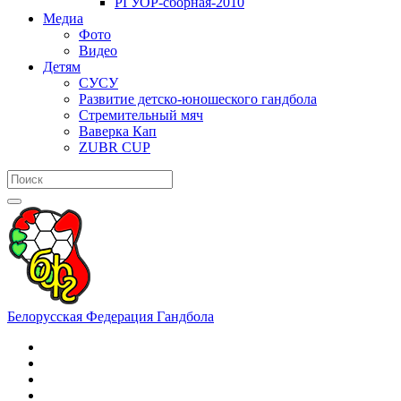
РГУОР-сборная-2010
Медиа
Фото
Видео
Детям
СУСУ
Развитие детско-юношеского гандбола
Стремительный мяч
Ваверка Кап
ZUBR CUP
Белорусская Федерация Гандбола