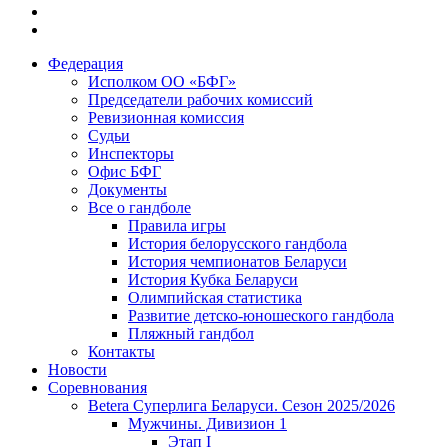
Федерация
Исполком ОО «БФГ»
Председатели рабочих комиссий
Ревизионная комиссия
Судьи
Инспекторы
Офис БФГ
Документы
Все о гандболе
Правила игры
История белорусского гандбола
История чемпионатов Беларуси
История Кубка Беларуси
Олимпийская статистика
Развитие детско-юношеского гандбола
Пляжный гандбол
Контакты
Новости
Соревнования
Betera Суперлига Беларуси. Сезон 2025/2026
Мужчины. Дивизион 1
Этап I