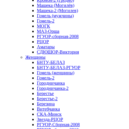
Кронон-2 (Гродно)
Машека (Могилёв)
Машека-2 (Могилев)
Гомель (мужчины)
Гомель-2
МОГК
МАЗ-Орша
РГУОР-сборная-2008
РЦОР
Аматары
СДЮШОР-Виктория
Женщины
БНТУ-БЕЛАЗ
БНТУ-БЕЛАЗ-РГУОР
Гомель (женщины)
Гомель-2
Городничанка
Городничанка-2
Берестье
Берестье-2
Березина
Витебчанка
СКА-Минск
Звезда-РЦОР
РГУОР-Сборная-2008