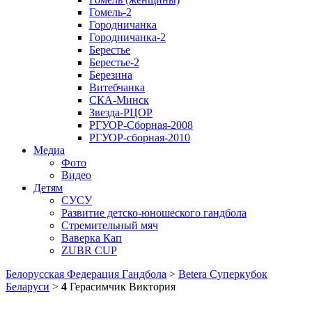
Гомель-2
Городничанка
Городничанка-2
Берестье
Берестье-2
Березина
Витебчанка
СКА-Минск
Звезда-РЦОР
РГУОР-Сборная-2008
РГУОР-сборная-2010
Медиа
Фото
Видео
Детям
СУСУ
Развитие детско-юношеского гандбола
Стремительный мяч
Ваверка Кап
ZUBR CUP
Белорусская Федерация Гандбола
>
Betera Суперкубок
Беларуси
>
4
Герасимчик Виктория