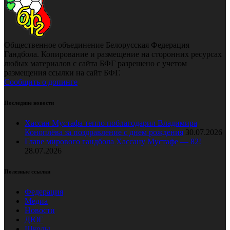
Общественное объединение Белорусская Федерация
Гандбола. Копирование и размещение на сторонних ресурсах
любых материалов с сайта БФГ разрешено с учетом
размещения ссылки на сайт БФГ.
Сообщить о допинге
Последние новости
Хассан Мустафа тепло поблагодарил Владимира
Коноплёва за поздравление с днем рождения
30.07.2026
Главе мирового гандбола Хассану Мустафе — 82!
28.07.2026
Полезные ссылки
Федерация
Медиа
Новости
ДЮГ
Школы