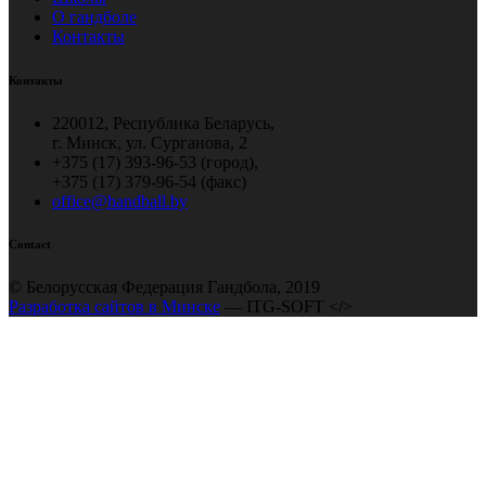
О гандболе
Контакты
Контакты
220012, Республика Беларусь,
г. Минск, ул. Сурганова, 2
+375 (17) 393-96-53 (город),
+375 (17) 379-96-54 (факс)
office@handball.by
Contact
© Белорусская Федерация Гандбола, 2019
Разработка сайтов в Минске
— ITG-SOFT </>