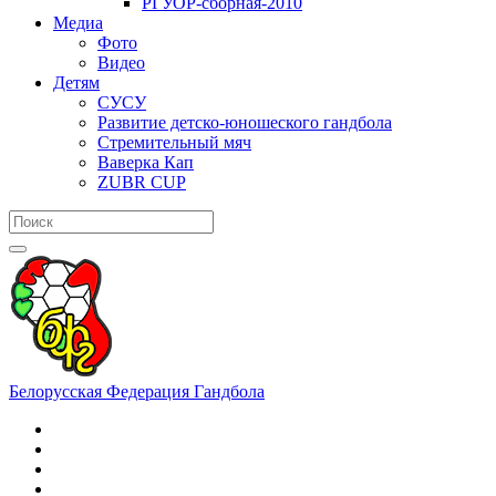
РГУОР-сборная-2010
Медиа
Фото
Видео
Детям
СУСУ
Развитие детско-юношеского гандбола
Стремительный мяч
Ваверка Кап
ZUBR CUP
Белорусская Федерация Гандбола