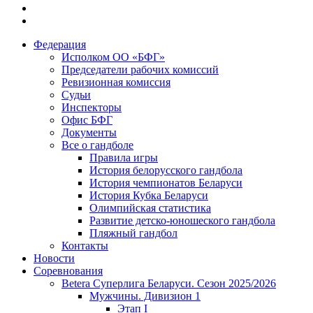
Федерация
Исполком ОО «БФГ»
Председатели рабочих комиссий
Ревизионная комиссия
Судьи
Инспекторы
Офис БФГ
Документы
Все о гандболе
Правила игры
История белорусского гандбола
История чемпионатов Беларуси
История Кубка Беларуси
Олимпийская статистика
Развитие детско-юношеского гандбола
Пляжный гандбол
Контакты
Новости
Соревнования
Betera Суперлига Беларуси. Сезон 2025/2026
Мужчины. Дивизион 1
Этап I