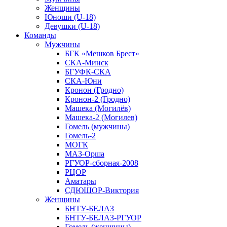
Женщины
Юноши (U-18)
Девушки (U-18)
Команды
Мужчины
БГК «Мешков Брест»
СКА-Минск
БГУФК-СКА
СКА-Юни
Кронон (Гродно)
Кронон-2 (Гродно)
Машека (Могилёв)
Машека-2 (Могилев)
Гомель (мужчины)
Гомель-2
МОГК
МАЗ-Орша
РГУОР-сборная-2008
РЦОР
Аматары
СДЮШОР-Виктория
Женщины
БНТУ-БЕЛАЗ
БНТУ-БЕЛАЗ-РГУОР
Гомель (женщины)