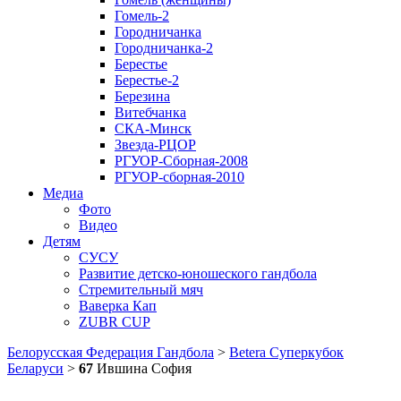
Гомель-2
Городничанка
Городничанка-2
Берестье
Берестье-2
Березина
Витебчанка
СКА-Минск
Звезда-РЦОР
РГУОР-Сборная-2008
РГУОР-сборная-2010
Медиа
Фото
Видео
Детям
СУСУ
Развитие детско-юношеского гандбола
Стремительный мяч
Ваверка Кап
ZUBR CUP
Белорусская Федерация Гандбола
>
Betera Суперкубок
Беларуси
>
67
Ившина София