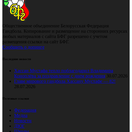
Общественное объединение Белорусская Федерация
Гандбола. Копирование и размещение на сторонних ресурсах
любых материалов с сайта БФГ разрешено с учетом
размещения ссылки на сайт БФГ.
Сообщить о допинге
Последние новости
Хассан Мустафа тепло поблагодарил Владимира
Коноплёва за поздравление с днем рождения
30.07.2026
Главе мирового гандбола Хассану Мустафе — 82!
28.07.2026
Полезные ссылки
Федерация
Медиа
Новости
ДЮГ
Школы