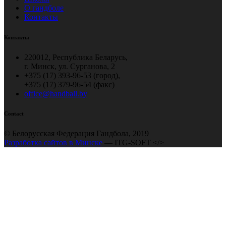
О гандболе
Контакты
Контакты
220012, Республика Беларусь,
г. Минск, ул. Сурганова, 2
+375 (17) 393-96-53 (город),
+375 (17) 379-96-54 (факс)
office@handball.by
Contact
© Белорусская Федерация Гандбола, 2019
Разработка сайтов в Минске
— ITG-SOFT </>