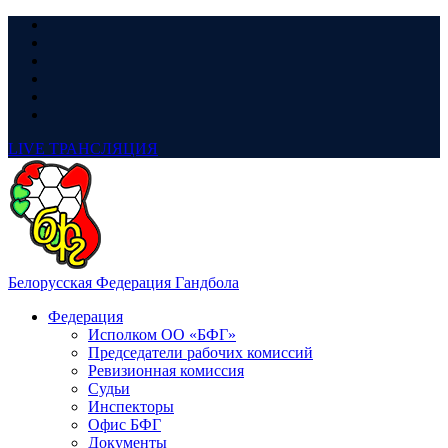
LIVE
ТРАНСЛЯЦИЯ
Белорусская Федерация Гандбола
Федерация
Исполком ОО «БФГ»
Председатели рабочих комиссий
Ревизионная комиссия
Судьи
Инспекторы
Офис БФГ
Документы