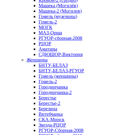
Кронон-2 (Гродно)
Машека (Могилёв)
Машека-2 (Могилев)
Гомель (мужчины)
Гомель-2
МОГК
МАЗ-Орша
РГУОР-сборная-2008
РЦОР
Аматары
СДЮШОР-Виктория
Женщины
БНТУ-БЕЛАЗ
БНТУ-БЕЛАЗ-РГУОР
Гомель (женщины)
Гомель-2
Городничанка
Городничанка-2
Берестье
Берестье-2
Березина
Витебчанка
СКА-Минск
Звезда-РЦОР
РГУОР-Сборная-2008