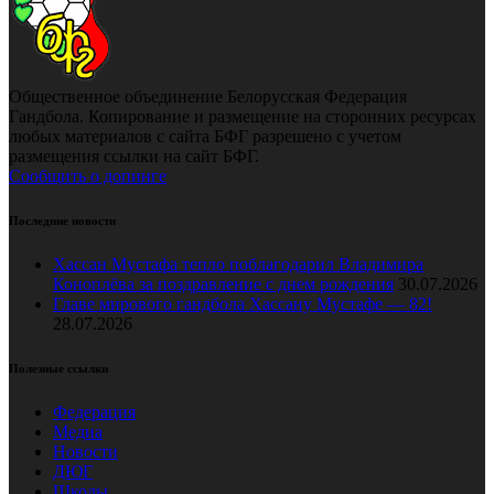
Общественное объединение Белорусская Федерация
Гандбола. Копирование и размещение на сторонних ресурсах
любых материалов с сайта БФГ разрешено с учетом
размещения ссылки на сайт БФГ.
Сообщить о допинге
Последние новости
Хассан Мустафа тепло поблагодарил Владимира
Коноплёва за поздравление с днем рождения
30.07.2026
Главе мирового гандбола Хассану Мустафе — 82!
28.07.2026
Полезные ссылки
Федерация
Медиа
Новости
ДЮГ
Школы