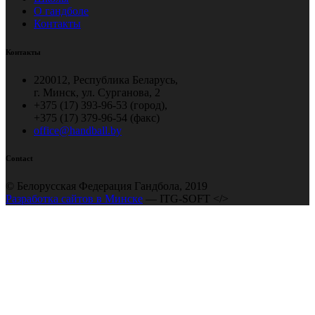
О гандболе
Контакты
Контакты
220012, Республика Беларусь,
г. Минск, ул. Сурганова, 2
+375 (17) 393-96-53 (город),
+375 (17) 379-96-54 (факс)
office@handball.by
Contact
© Белорусская Федерация Гандбола, 2019
Разработка сайтов в Минске
— ITG-SOFT </>