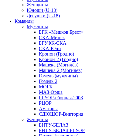
Женщины
Юноши (U-18)
Девушки (U-18)
Команды
Мужчины
БГК «Мешков Брест»
СКА-Минск
БГУФК-СКА
СКА-Юни
Кронон (Гродно)
Кронон-2 (Гродно)
Машека (Могилёв)
Машека-2 (Могилев)
Гомель (мужчины)
Гомель-2
МОГК
МАЗ-Орша
РГУОР-сборная-2008
РЦОР
Аматары
СДЮШОР-Виктория
Женщины
БНТУ-БЕЛАЗ
БНТУ-БЕЛАЗ-РГУОР
Гомель (женщины)