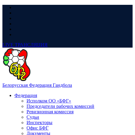
LIVE
ТРАНСЛЯЦИЯ
Белорусская Федерация Гандбола
Федерация
Исполком ОО «БФГ»
Председатели рабочих комиссий
Ревизионная комиссия
Судьи
Инспекторы
Офис БФГ
Документы