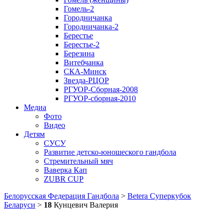
Гомель-2
Городничанка
Городничанка-2
Берестье
Берестье-2
Березина
Витебчанка
СКА-Минск
Звезда-РЦОР
РГУОР-Сборная-2008
РГУОР-сборная-2010
Медиа
Фото
Видео
Детям
СУСУ
Развитие детско-юношеского гандбола
Стремительный мяч
Ваверка Кап
ZUBR CUP
Белорусская Федерация Гандбола
>
Betera Суперкубок
Беларуси
>
18
Кунцевич Валерия