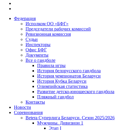
Федерация
Исполком ОО «БФГ»
Председатели рабочих комиссий
Ревизионная комиссия
Судьи
Инспекторы
Офис БФГ
Документы
Все о гандболе
Правила игры
История белорусского гандбола
История чемпионатов Беларуси
История Кубка Беларуси
Олимпийская статистика
Развитие детско-юношеского гандбола
Пляжный гандбол
Контакты
Новости
Соревнования
Betera Суперлига Беларуси. Сезон 2025/2026
Мужчины. Дивизион 1
Этап I