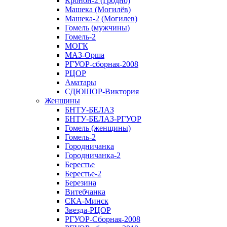
Кронон-2 (Гродно)
Машека (Могилёв)
Машека-2 (Могилев)
Гомель (мужчины)
Гомель-2
МОГК
МАЗ-Орша
РГУОР-сборная-2008
РЦОР
Аматары
СДЮШОР-Виктория
Женщины
БНТУ-БЕЛАЗ
БНТУ-БЕЛАЗ-РГУОР
Гомель (женщины)
Гомель-2
Городничанка
Городничанка-2
Берестье
Берестье-2
Березина
Витебчанка
СКА-Минск
Звезда-РЦОР
РГУОР-Сборная-2008