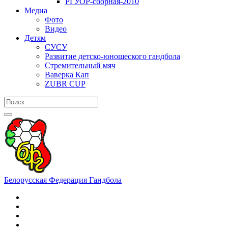
РГУОР-сборная-2010
Медиа
Фото
Видео
Детям
СУСУ
Развитие детско-юношеского гандбола
Стремительный мяч
Ваверка Кап
ZUBR CUP
Белорусская Федерация Гандбола