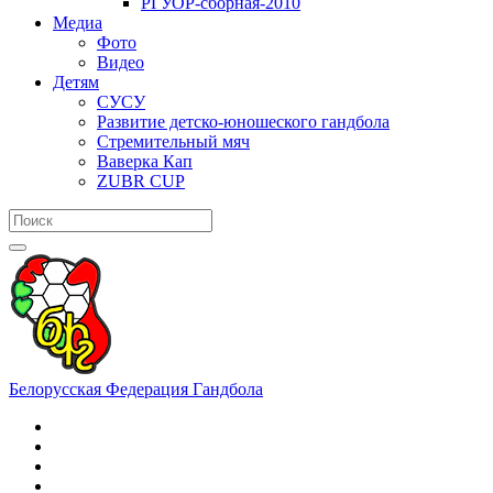
РГУОР-сборная-2010
Медиа
Фото
Видео
Детям
СУСУ
Развитие детско-юношеского гандбола
Стремительный мяч
Ваверка Кап
ZUBR CUP
Белорусская Федерация Гандбола