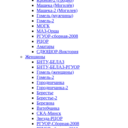
Кронон-2 (Гродно)
Машека (Могилёв)
Машека-2 (Могилев)
Гомель (мужчины)
Гомель-2
МОГК
МАЗ-Орша
РГУОР-сборная-2008
РЦОР
Аматары
СДЮШОР-Виктория
Женщины
БНТУ-БЕЛАЗ
БНТУ-БЕЛАЗ-РГУОР
Гомель (женщины)
Гомель-2
Городничанка
Городничанка-2
Берестье
Берестье-2
Березина
Витебчанка
СКА-Минск
Звезда-РЦОР
РГУОР-Сборная-2008