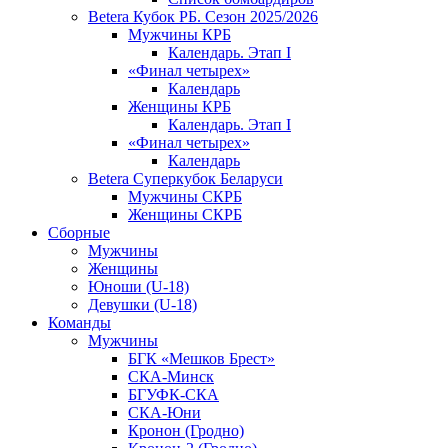
Betera Кубок РБ. Сезон 2025/2026
Мужчины КРБ
Календарь. Этап I
«Финал четырех»
Календарь
Женщины КРБ
Календарь. Этап I
«Финал четырех»
Календарь
Betera Суперкубок Беларуси
Мужчины СКРБ
Женщины СКРБ
Сборные
Мужчины
Женщины
Юноши (U-18)
Девушки (U-18)
Команды
Мужчины
БГК «Мешков Брест»
СКА-Минск
БГУФК-СКА
СКА-Юни
Кронон (Гродно)