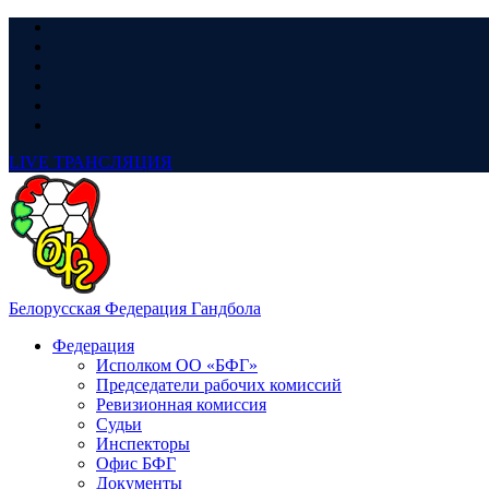
LIVE
ТРАНСЛЯЦИЯ
Белорусская Федерация Гандбола
Федерация
Исполком ОО «БФГ»
Председатели рабочих комиссий
Ревизионная комиссия
Судьи
Инспекторы
Офис БФГ
Документы