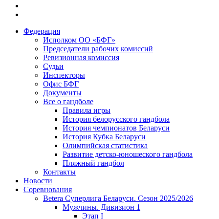
Федерация
Исполком ОО «БФГ»
Председатели рабочих комиссий
Ревизионная комиссия
Судьи
Инспекторы
Офис БФГ
Документы
Все о гандболе
Правила игры
История белорусского гандбола
История чемпионатов Беларуси
История Кубка Беларуси
Олимпийская статистика
Развитие детско-юношеского гандбола
Пляжный гандбол
Контакты
Новости
Соревнования
Betera Суперлига Беларуси. Сезон 2025/2026
Мужчины. Дивизион 1
Этап I