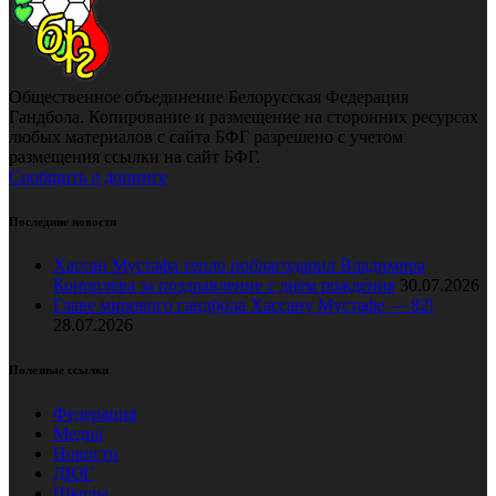
Общественное объединение Белорусская Федерация
Гандбола. Копирование и размещение на сторонних ресурсах
любых материалов с сайта БФГ разрешено с учетом
размещения ссылки на сайт БФГ.
Сообщить о допинге
Последние новости
Хассан Мустафа тепло поблагодарил Владимира
Коноплёва за поздравление с днем рождения
30.07.2026
Главе мирового гандбола Хассану Мустафе — 82!
28.07.2026
Полезные ссылки
Федерация
Медиа
Новости
ДЮГ
Школы