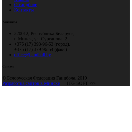
О гандболе
Контакты
Контакты
220012, Республика Беларусь,
г. Минск, ул. Сурганова, 2
+375 (17) 393-96-53 (город),
+375 (17) 379-96-54 (факс)
office@handball.by
Contact
© Белорусская Федерация Гандбола, 2019
Разработка сайтов в Минске
— ITG-SOFT </>