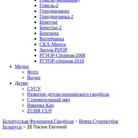
Гомель-2
Городничанка
Городничанка-2
Берестье
Берестье-2
Березина
Витебчанка
СКА-Минск
Звезда-РЦОР
РГУОР-Сборная-2008
РГУОР-сборная-2010
Медиа
Фото
Видео
Детям
СУСУ
Развитие детско-юношеского гандбола
Стремительный мяч
Ваверка Кап
ZUBR CUP
Белорусская Федерация Гандбола
>
Betera Суперкубок
Беларуси
>
21
Пасюк Евгений