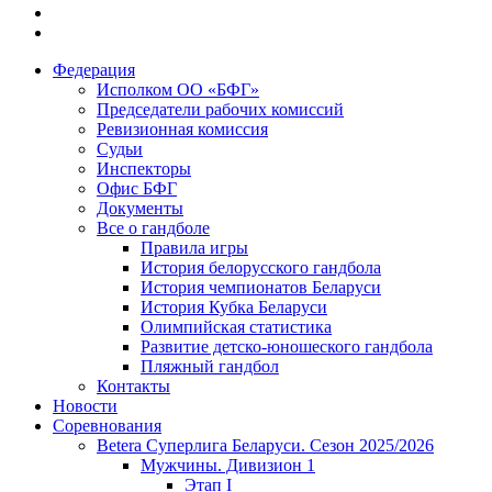
Федерация
Исполком ОО «БФГ»
Председатели рабочих комиссий
Ревизионная комиссия
Судьи
Инспекторы
Офис БФГ
Документы
Все о гандболе
Правила игры
История белорусского гандбола
История чемпионатов Беларуси
История Кубка Беларуси
Олимпийская статистика
Развитие детско-юношеского гандбола
Пляжный гандбол
Контакты
Новости
Соревнования
Betera Суперлига Беларуси. Сезон 2025/2026
Мужчины. Дивизион 1
Этап I