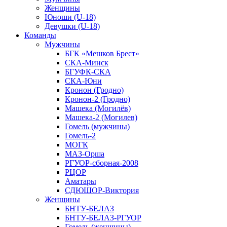
Женщины
Юноши (U-18)
Девушки (U-18)
Команды
Мужчины
БГК «Мешков Брест»
СКА-Минск
БГУФК-СКА
СКА-Юни
Кронон (Гродно)
Кронон-2 (Гродно)
Машека (Могилёв)
Машека-2 (Могилев)
Гомель (мужчины)
Гомель-2
МОГК
МАЗ-Орша
РГУОР-сборная-2008
РЦОР
Аматары
СДЮШОР-Виктория
Женщины
БНТУ-БЕЛАЗ
БНТУ-БЕЛАЗ-РГУОР
Гомель (женщины)