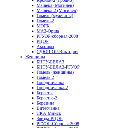
Кронон-2 (Гродно)
Машека (Могилёв)
Машека-2 (Могилев)
Гомель (мужчины)
Гомель-2
МОГК
МАЗ-Орша
РГУОР-сборная-2008
РЦОР
Аматары
СДЮШОР-Виктория
Женщины
БНТУ-БЕЛАЗ
БНТУ-БЕЛАЗ-РГУОР
Гомель (женщины)
Гомель-2
Городничанка
Городничанка-2
Берестье
Берестье-2
Березина
Витебчанка
СКА-Минск
Звезда-РЦОР
РГУОР-Сборная-2008