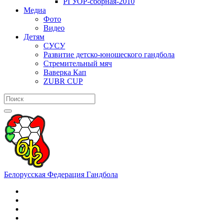
РГУОР-сборная-2010
Медиа
Фото
Видео
Детям
СУСУ
Развитие детско-юношеского гандбола
Стремительный мяч
Ваверка Кап
ZUBR CUP
Белорусская Федерация Гандбола