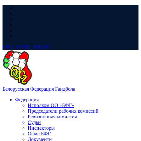
LIVE
ТРАНСЛЯЦИЯ
Белорусская Федерация Гандбола
Федерация
Исполком ОО «БФГ»
Председатели рабочих комиссий
Ревизионная комиссия
Судьи
Инспекторы
Офис БФГ
Документы