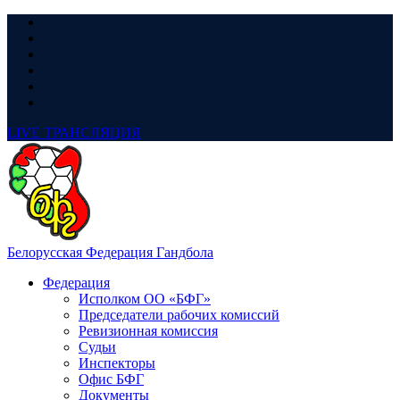
LIVE
ТРАНСЛЯЦИЯ
Белорусская Федерация Гандбола
Федерация
Исполком ОО «БФГ»
Председатели рабочих комиссий
Ревизионная комиссия
Судьи
Инспекторы
Офис БФГ
Документы