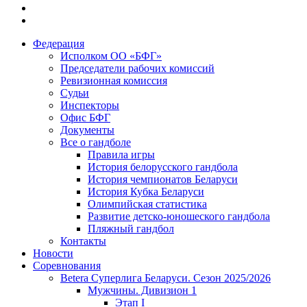
Федерация
Исполком ОО «БФГ»
Председатели рабочих комиссий
Ревизионная комиссия
Судьи
Инспекторы
Офис БФГ
Документы
Все о гандболе
Правила игры
История белорусского гандбола
История чемпионатов Беларуси
История Кубка Беларуси
Олимпийская статистика
Развитие детско-юношеского гандбола
Пляжный гандбол
Контакты
Новости
Соревнования
Betera Суперлига Беларуси. Сезон 2025/2026
Мужчины. Дивизион 1
Этап I