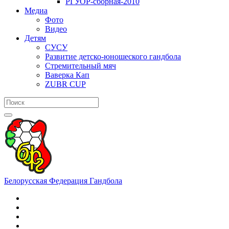
РГУОР-сборная-2010
Медиа
Фото
Видео
Детям
СУСУ
Развитие детско-юношеского гандбола
Стремительный мяч
Ваверка Кап
ZUBR CUP
Белорусская Федерация Гандбола