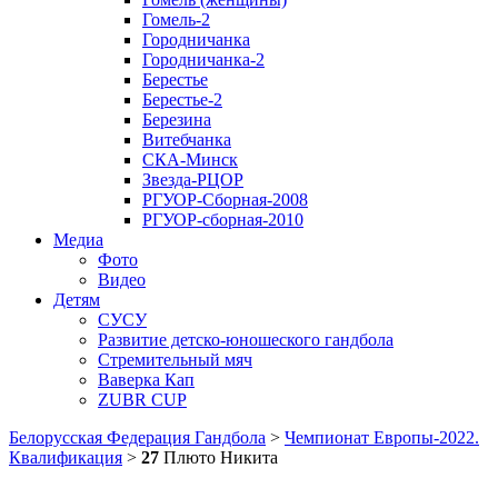
Гомель-2
Городничанка
Городничанка-2
Берестье
Берестье-2
Березина
Витебчанка
СКА-Минск
Звезда-РЦОР
РГУОР-Сборная-2008
РГУОР-сборная-2010
Медиа
Фото
Видео
Детям
СУСУ
Развитие детско-юношеского гандбола
Стремительный мяч
Ваверка Кап
ZUBR CUP
Белорусская Федерация Гандбола
>
Чемпионат Европы-2022.
Квалификация
>
27
Плюто Никита