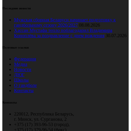
Последние новости
Мужская сборная Беларуси начинает подготовку к
гандбольному сезону 2026/2027
08.08.2026
Хассан Мустафа тепло поблагодарил Владимира
Коноплёва за поздравление с днем рождения
30.07.2026
Полезные ссылки
Федерация
Медиа
Новости
ДЮГ
Школы
О гандболе
Контакты
Контакты
220012, Республика Беларусь,
г. Минск, ул. Сурганова, 2
+375 (17) 393-96-53 (город),
+375 (17) 379-96-54 (факс)