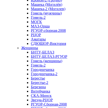
Кронон-2 (Гродно)
Машека (Могилёв)
Машека-2 (Могилев)
Гомель (мужчины)
Гомель-2
МОГК
МАЗ-Орша
РГУОР-сборная-2008
РЦОР
Аматары
СДЮШОР-Виктория
Женщины
БНТУ-БЕЛАЗ
БНТУ-БЕЛАЗ-РГУОР
Гомель (женщины)
Гомель-2
Городничанка
Городничанка-2
Берестье
Берестье-2
Березина
Витебчанка
СКА-Минск
Звезда-РЦОР
РГУОР-Сборная-2008