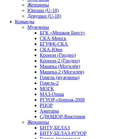
Женщины
Юноши (U-18)
Девушки (U-18)
Команды
Мужчины
БГК «Мешков Брест»
СКА-Минск
БГУФК-СКА
СКА-Юни
Кронон (Гродно)
Кронон-2 (Гродно)
Машека (Могилёв)
Машека-2 (Могилев)
Гомель (мужчины)
Гомель-2
МОГК
МАЗ-Орша
РГУОР-сборная-2008
РЦОР
Аматары
СДЮШОР-Виктория
Женщины
БНТУ-БЕЛАЗ
БНТУ-БЕЛАЗ-РГУОР
Гомель (женщины)