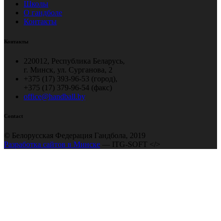
Школы
О гандболе
Контакты
Контакты
220012, Республика Беларусь,
г. Минск, ул. Сурганова, 2
+375 (17) 393-96-53 (город),
+375 (17) 379-96-54 (факс)
office@handball.by
Contact
© Белорусская Федерация Гандбола, 2019
Разработка сайтов в Минске
— ITG-SOFT </>