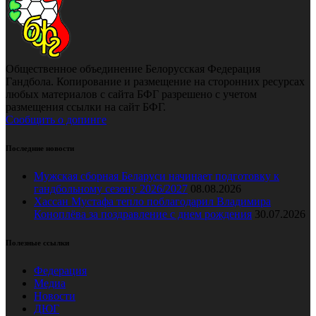
Общественное объединение Белорусская Федерация
Гандбола. Копирование и размещение на сторонних ресурсах
любых материалов с сайта БФГ разрешено с учетом
размещения ссылки на сайт БФГ.
Сообщить о допинге
Последние новости
Мужская сборная Беларуси начинает подготовку к
гандбольному сезону 2026/2027
08.08.2026
Хассан Мустафа тепло поблагодарил Владимира
Коноплёва за поздравление с днем рождения
30.07.2026
Полезные ссылки
Федерация
Медиа
Новости
ДЮГ