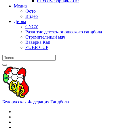
РГУОР-сборная-2010
Медиа
Фото
Видео
Детям
СУСУ
Развитие детско-юношеского гандбола
Стремительный мяч
Ваверка Кап
ZUBR CUP
Белорусская Федерация Гандбола