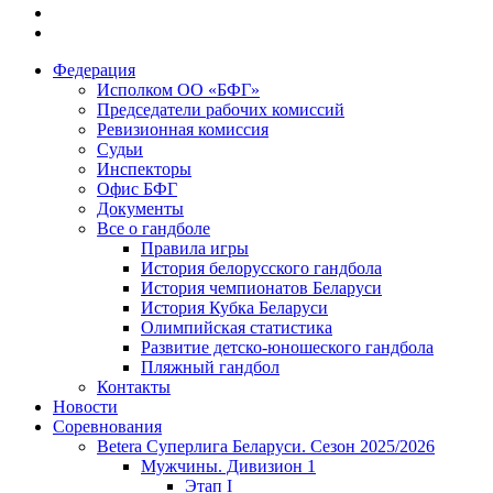
Федерация
Исполком ОО «БФГ»
Председатели рабочих комиссий
Ревизионная комиссия
Судьи
Инспекторы
Офис БФГ
Документы
Все о гандболе
Правила игры
История белорусского гандбола
История чемпионатов Беларуси
История Кубка Беларуси
Олимпийская статистика
Развитие детско-юношеского гандбола
Пляжный гандбол
Контакты
Новости
Соревнования
Betera Суперлига Беларуси. Сезон 2025/2026
Мужчины. Дивизион 1
Этап I