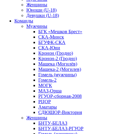
Женщины
Юноши (U-18)
Девушки (U-18)
Команды
Мужчины
БГК «Мешков Брест»
СКА-Минск
БГУФК-СКА
СКА-Юни
Кронон (Гродно)
Кронон-2 (Гродно)
Машека (Могилёв)
Машека-2 (Могилев)
Гомель (мужчины)
Гомель-2
МОГК
МАЗ-Орша
РГУОР-сборная-2008
РЦОР
Аматары
СДЮШОР-Виктория
Женщины
БНТУ-БЕЛАЗ
БНТУ-БЕЛАЗ-РГУОР
Гомель (женщины)