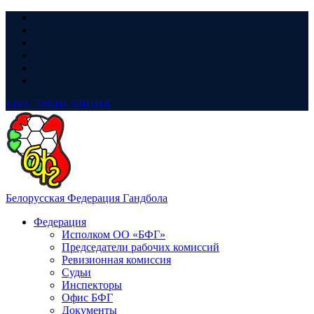
LIVE
ТРАНСЛЯЦИЯ
Белорусская Федерация Гандбола
Федерация
Исполком ОО «БФГ»
Председатели рабочих комиссий
Ревизионная комиссия
Судьи
Инспекторы
Офис БФГ
Документы