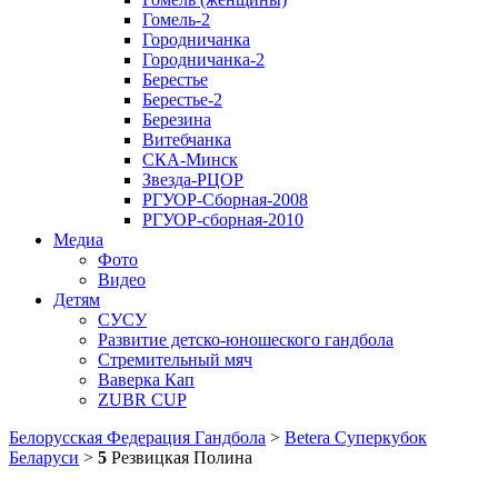
Гомель-2
Городничанка
Городничанка-2
Берестье
Берестье-2
Березина
Витебчанка
СКА-Минск
Звезда-РЦОР
РГУОР-Сборная-2008
РГУОР-сборная-2010
Медиа
Фото
Видео
Детям
СУСУ
Развитие детско-юношеского гандбола
Стремительный мяч
Ваверка Кап
ZUBR CUP
Белорусская Федерация Гандбола
>
Betera Суперкубок
Беларуси
>
5
Резвицкая Полина