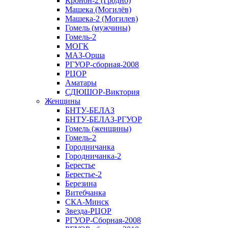
Кронон-2 (Гродно)
Машека (Могилёв)
Машека-2 (Могилев)
Гомель (мужчины)
Гомель-2
МОГК
МАЗ-Орша
РГУОР-сборная-2008
РЦОР
Аматары
СДЮШОР-Виктория
Женщины
БНТУ-БЕЛАЗ
БНТУ-БЕЛАЗ-РГУОР
Гомель (женщины)
Гомель-2
Городничанка
Городничанка-2
Берестье
Берестье-2
Березина
Витебчанка
СКА-Минск
Звезда-РЦОР
РГУОР-Сборная-2008