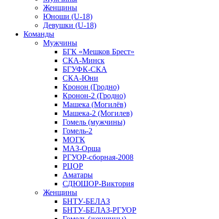
Женщины
Юноши (U-18)
Девушки (U-18)
Команды
Мужчины
БГК «Мешков Брест»
СКА-Минск
БГУФК-СКА
СКА-Юни
Кронон (Гродно)
Кронон-2 (Гродно)
Машека (Могилёв)
Машека-2 (Могилев)
Гомель (мужчины)
Гомель-2
МОГК
МАЗ-Орша
РГУОР-сборная-2008
РЦОР
Аматары
СДЮШОР-Виктория
Женщины
БНТУ-БЕЛАЗ
БНТУ-БЕЛАЗ-РГУОР
Гомель (женщины)