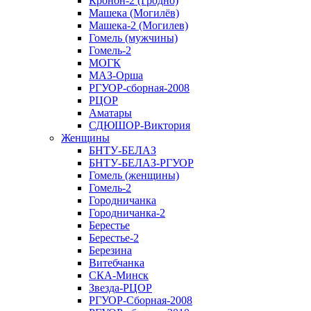
Кронон-2 (Гродно)
Машека (Могилёв)
Машека-2 (Могилев)
Гомель (мужчины)
Гомель-2
МОГК
МАЗ-Орша
РГУОР-сборная-2008
РЦОР
Аматары
СДЮШОР-Виктория
Женщины
БНТУ-БЕЛАЗ
БНТУ-БЕЛАЗ-РГУОР
Гомель (женщины)
Гомель-2
Городничанка
Городничанка-2
Берестье
Берестье-2
Березина
Витебчанка
СКА-Минск
Звезда-РЦОР
РГУОР-Сборная-2008