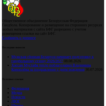
Общественное объединение Белорусская Федерация
Гандбола. Копирование и размещение на сторонних ресурсах
любых материалов с сайта БФГ разрешено с учетом
размещения ссылки на сайт БФГ.
Сообщить о допинге
Последние новости
Мужская сборная Беларуси начинает подготовку к
гандбольному сезону 2026/2027
08.08.2026
Хассан Мустафа тепло поблагодарил Владимира
Коноплёва за поздравление с днем рождения
30.07.2026
Полезные ссылки
Федерация
Медиа
Новости
ДЮГ
Школы