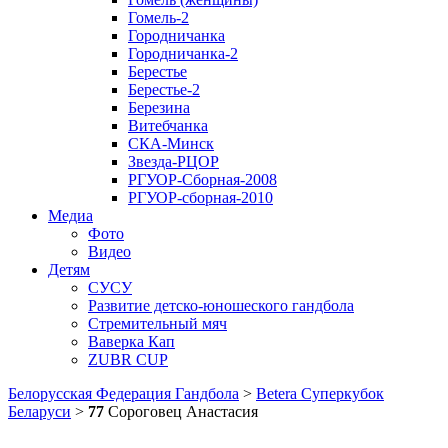
Гомель-2
Городничанка
Городничанка-2
Берестье
Берестье-2
Березина
Витебчанка
СКА-Минск
Звезда-РЦОР
РГУОР-Сборная-2008
РГУОР-сборная-2010
Медиа
Фото
Видео
Детям
СУСУ
Развитие детско-юношеского гандбола
Стремительный мяч
Ваверка Кап
ZUBR CUP
Белорусская Федерация Гандбола
>
Betera Суперкубок
Беларуси
>
77
Сороговец Анастасия