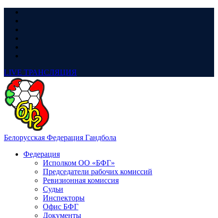
LIVE
ТРАНСЛЯЦИЯ
Белорусская Федерация Гандбола
Федерация
Исполком ОО «БФГ»
Председатели рабочих комиссий
Ревизионная комиссия
Судьи
Инспекторы
Офис БФГ
Документы