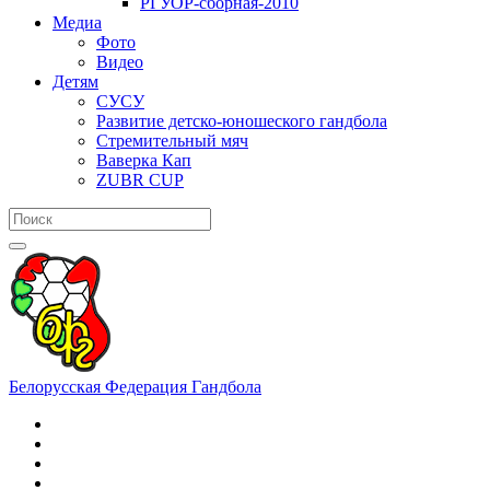
РГУОР-сборная-2010
Медиа
Фото
Видео
Детям
СУСУ
Развитие детско-юношеского гандбола
Стремительный мяч
Ваверка Кап
ZUBR CUP
Белорусская Федерация Гандбола