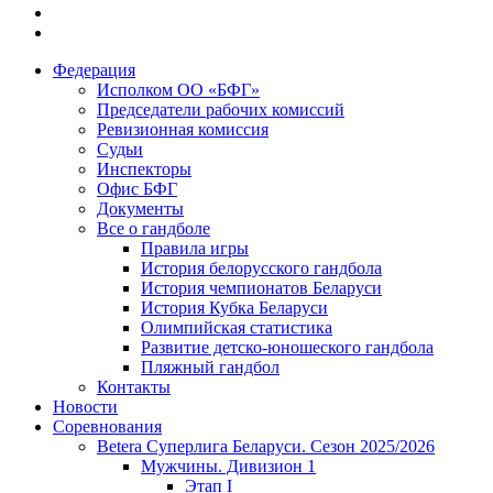
Федерация
Исполком ОО «БФГ»
Председатели рабочих комиссий
Ревизионная комиссия
Судьи
Инспекторы
Офис БФГ
Документы
Все о гандболе
Правила игры
История белорусского гандбола
История чемпионатов Беларуси
История Кубка Беларуси
Олимпийская статистика
Развитие детско-юношеского гандбола
Пляжный гандбол
Контакты
Новости
Соревнования
Betera Суперлига Беларуси. Сезон 2025/2026
Мужчины. Дивизион 1
Этап I