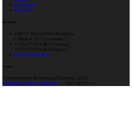
О гандболе
Контакты
Контакты
220012, Республика Беларусь,
г. Минск, ул. Сурганова, 2
+375 (17) 393-96-53 (город),
+375 (17) 379-96-54 (факс)
office@handball.by
Contact
© Белорусская Федерация Гандбола, 2019
Разработка сайтов в Минске
— ITG-SOFT </>