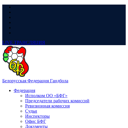
LIVE
ТРАНСЛЯЦИЯ
Белорусская Федерация Гандбола
Федерация
Исполком ОО «БФГ»
Председатели рабочих комиссий
Ревизионная комиссия
Судьи
Инспекторы
Офис БФГ
Документы