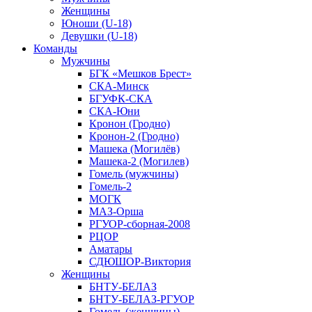
Женщины
Юноши (U-18)
Девушки (U-18)
Команды
Мужчины
БГК «Мешков Брест»
СКА-Минск
БГУФК-СКА
СКА-Юни
Кронон (Гродно)
Кронон-2 (Гродно)
Машека (Могилёв)
Машека-2 (Могилев)
Гомель (мужчины)
Гомель-2
МОГК
МАЗ-Орша
РГУОР-сборная-2008
РЦОР
Аматары
СДЮШОР-Виктория
Женщины
БНТУ-БЕЛАЗ
БНТУ-БЕЛАЗ-РГУОР
Гомель (женщины)