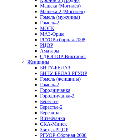
Кронон-2 (Гродно)
Машека (Могилёв)
Машека-2 (Могилев)
Гомель (мужчины)
Гомель-2
МОГК
МАЗ-Орша
РГУОР-сборная-2008
РЦОР
Аматары
СДЮШОР-Виктория
Женщины
БНТУ-БЕЛАЗ
БНТУ-БЕЛАЗ-РГУОР
Гомель (женщины)
Гомель-2
Городничанка
Городничанка-2
Берестье
Берестье-2
Березина
Витебчанка
СКА-Минск
Звезда-РЦОР
РГУОР-Сборная-2008