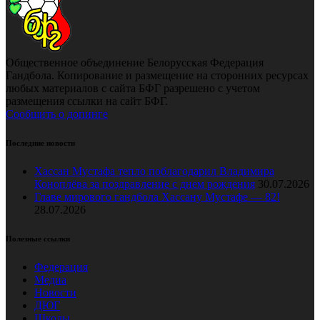
Общественное объединение Белорусская Федерация
Гандбола. Копирование и размещение на сторонних ресурсах
любых материалов с сайта БФГ разрешено с учетом
размещения ссылки на сайт БФГ.
Сообщить о допинге
Последние новости
Хассан Мустафа тепло поблагодарил Владимира
Коноплёва за поздравление с днем рождения
30.07.2026
Главе мирового гандбола Хассану Мустафе — 82!
28.07.2026
Полезные ссылки
Федерация
Медиа
Новости
ДЮГ
Школы