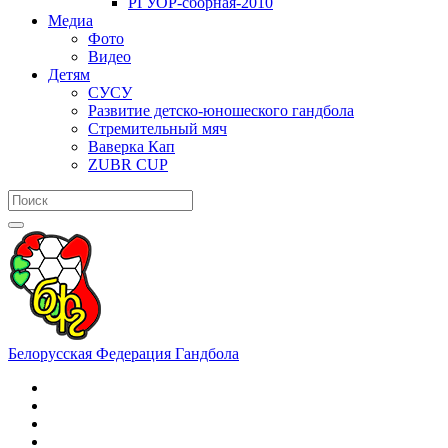
РГУОР-сборная-2010
Медиа
Фото
Видео
Детям
СУСУ
Развитие детско-юношеского гандбола
Стремительный мяч
Ваверка Кап
ZUBR CUP
Белорусская Федерация Гандбола