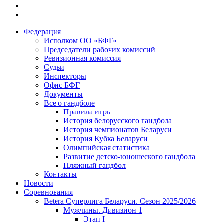
Федерация
Исполком ОО «БФГ»
Председатели рабочих комиссий
Ревизионная комиссия
Судьи
Инспекторы
Офис БФГ
Документы
Все о гандболе
Правила игры
История белорусского гандбола
История чемпионатов Беларуси
История Кубка Беларуси
Олимпийская статистика
Развитие детско-юношеского гандбола
Пляжный гандбол
Контакты
Новости
Соревнования
Betera Суперлига Беларуси. Сезон 2025/2026
Мужчины. Дивизион 1
Этап I