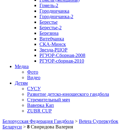
Гомель-2
Городничанка
Городничанка-2
Берестье
Берестье-2
Березина
Витебчанка
СКА-Минск
Звезда-РЦОР
РГУОР-Сборная-2008
РГУОР-сборная-2010
Медиа
Фото
Видео
Детям
СУСУ
Развитие детско-юношеского гандбола
Стремительный мяч
Ваверка Кап
ZUBR CUP
Белорусская Федерация Гандбола
>
Betera Суперкубок
Беларуси
>
8
Свиридова Валерия