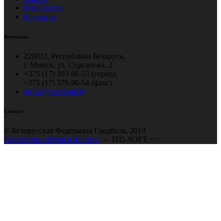
О гандболе
Контакты
Контакты
220012, Республика Беларусь,
г. Минск, ул. Сурганова, 2
+375 (17) 393-96-53 (город),
+375 (17) 379-96-54 (факс)
office@handball.by
Contact
© Белорусская Федерация Гандбола, 2019
Разработка сайтов в Минске
— ITG-SOFT </>