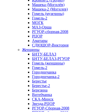
Кронон-2 (Гродно)
Машека (Могилёв)
Машека-2 (Могилев)
Гомель (мужчины)
Гомель-2
МОГК
МАЗ-Орша
РГУОР-сборная-2008
РЦОР
Аматары
СДЮШОР-Виктория
Женщины
БНТУ-БЕЛАЗ
БНТУ-БЕЛАЗ-РГУОР
Гомель (женщины)
Гомель-2
Городничанка
Городничанка-2
Берестье
Берестье-2
Березина
Витебчанка
СКА-Минск
Звезда-РЦОР
РГУОР-Сборная-2008