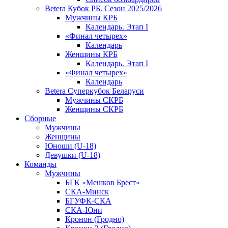
Betera Кубок РБ. Сезон 2025/2026
Мужчины КРБ
Календарь. Этап I
«Финал четырех»
Календарь
Женщины КРБ
Календарь. Этап I
«Финал четырех»
Календарь
Betera Суперкубок Беларуси
Мужчины СКРБ
Женщины СКРБ
Сборные
Мужчины
Женщины
Юноши (U-18)
Девушки (U-18)
Команды
Мужчины
БГК «Мешков Брест»
СКА-Минск
БГУФК-СКА
СКА-Юни
Кронон (Гродно)