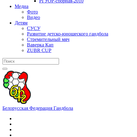
РГУОР-сборная-2010
Медиа
Фото
Видео
Детям
СУСУ
Развитие детско-юношеского гандбола
Стремительный мяч
Ваверка Кап
ZUBR CUP
Белорусская Федерация Гандбола