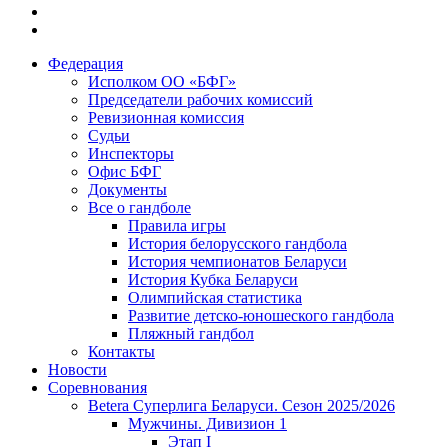
Федерация
Исполком ОО «БФГ»
Председатели рабочих комиссий
Ревизионная комиссия
Судьи
Инспекторы
Офис БФГ
Документы
Все о гандболе
Правила игры
История белорусского гандбола
История чемпионатов Беларуси
История Кубка Беларуси
Олимпийская статистика
Развитие детско-юношеского гандбола
Пляжный гандбол
Контакты
Новости
Соревнования
Betera Суперлига Беларуси. Сезон 2025/2026
Мужчины. Дивизион 1
Этап I