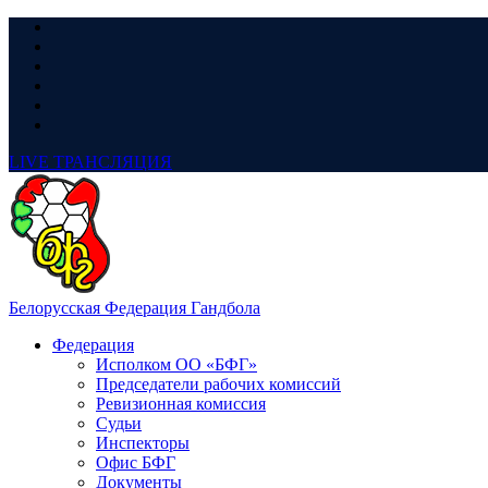
LIVE
ТРАНСЛЯЦИЯ
Белорусская Федерация Гандбола
Федерация
Исполком ОО «БФГ»
Председатели рабочих комиссий
Ревизионная комиссия
Судьи
Инспекторы
Офис БФГ
Документы