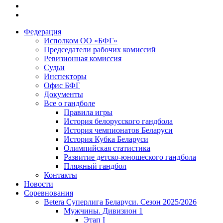
Федерация
Исполком ОО «БФГ»
Председатели рабочих комиссий
Ревизионная комиссия
Судьи
Инспекторы
Офис БФГ
Документы
Все о гандболе
Правила игры
История белорусского гандбола
История чемпионатов Беларуси
История Кубка Беларуси
Олимпийская статистика
Развитие детско-юношеского гандбола
Пляжный гандбол
Контакты
Новости
Соревнования
Betera Суперлига Беларуси. Сезон 2025/2026
Мужчины. Дивизион 1
Этап I