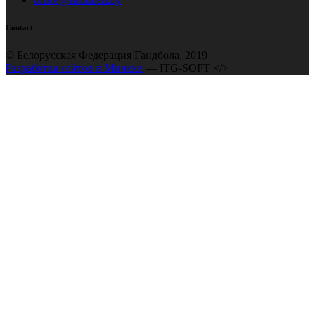
Contact
© Белорусская Федерация Гандбола, 2019
Разработка сайтов в Минске
— ITG-SOFT </>