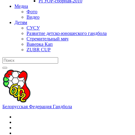
РГУОР-сборная-2010
Медиа
Фото
Видео
Детям
СУСУ
Развитие детско-юношеского гандбола
Стремительный мяч
Ваверка Кап
ZUBR CUP
Белорусская Федерация Гандбола