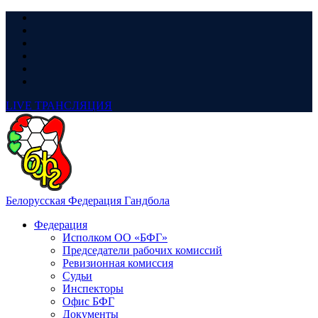
LIVE
ТРАНСЛЯЦИЯ
Белорусская Федерация Гандбола
Федерация
Исполком ОО «БФГ»
Председатели рабочих комиссий
Ревизионная комиссия
Судьи
Инспекторы
Офис БФГ
Документы