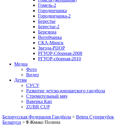
Гомель-2
Городничанка
Городничанка-2
Берестье
Берестье-2
Березина
Витебчанка
СКА-Минск
Звезда-РЦОР
РГУОР-Сборная-2008
РГУОР-сборная-2010
Медиа
Фото
Видео
Детям
СУСУ
Развитие детско-юношеского гандбола
Стремительный мяч
Ваверка Кап
ZUBR CUP
Белорусская Федерация Гандбола
>
Betera Суперкубок
Беларуси
>
9
Жмако Полина