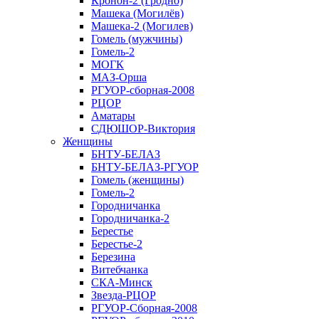
Кронон-2 (Гродно)
Машека (Могилёв)
Машека-2 (Могилев)
Гомель (мужчины)
Гомель-2
МОГК
МАЗ-Орша
РГУОР-сборная-2008
РЦОР
Аматары
СДЮШОР-Виктория
Женщины
БНТУ-БЕЛАЗ
БНТУ-БЕЛАЗ-РГУОР
Гомель (женщины)
Гомель-2
Городничанка
Городничанка-2
Берестье
Берестье-2
Березина
Витебчанка
СКА-Минск
Звезда-РЦОР
РГУОР-Сборная-2008