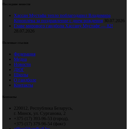
Последние новости
Хассан Мустафа тепло поблагодарил Владимира
Коноплёва за поздравление с днем рождения
30.07.2026
Главе мирового гандбола Хассану Мустафе — 82!
28.07.2026
Полезные ссылки
Федерация
Медиа
Новости
ДЮГ
Школы
О гандболе
Контакты
Контакты
220012, Республика Беларусь,
г. Минск, ул. Сурганова, 2
+375 (17) 393-96-53 (город),
+375 (17) 379-96-54 (факс)
office@handball.by