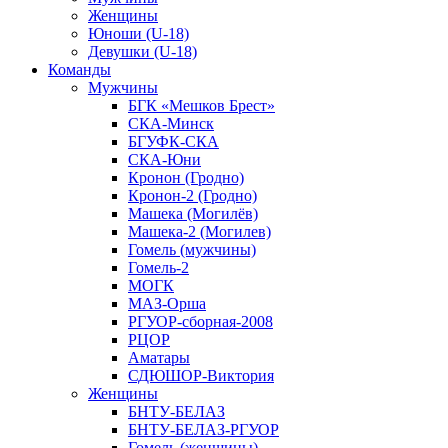
Женщины
Юноши (U-18)
Девушки (U-18)
Команды
Мужчины
БГК «Мешков Брест»
СКА-Минск
БГУФК-СКА
СКА-Юни
Кронон (Гродно)
Кронон-2 (Гродно)
Машека (Могилёв)
Машека-2 (Могилев)
Гомель (мужчины)
Гомель-2
МОГК
МАЗ-Орша
РГУОР-сборная-2008
РЦОР
Аматары
СДЮШОР-Виктория
Женщины
БНТУ-БЕЛАЗ
БНТУ-БЕЛАЗ-РГУОР
Гомель (женщины)