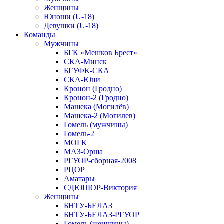
Женщины
Юноши (U-18)
Девушки (U-18)
Команды
Мужчины
БГК «Мешков Брест»
СКА-Минск
БГУФК-СКА
СКА-Юни
Кронон (Гродно)
Кронон-2 (Гродно)
Машека (Могилёв)
Машека-2 (Могилев)
Гомель (мужчины)
Гомель-2
МОГК
МАЗ-Орша
РГУОР-сборная-2008
РЦОР
Аматары
СДЮШОР-Виктория
Женщины
БНТУ-БЕЛАЗ
БНТУ-БЕЛАЗ-РГУОР
Гомель (женщины)