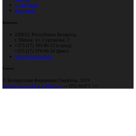
О гандболе
Контакты
Контакты
220012, Республика Беларусь,
г. Минск, ул. Сурганова, 2
+375 (17) 393-96-53 (город),
+375 (17) 379-96-54 (факс)
office@handball.by
Contact
© Белорусская Федерация Гандбола, 2019
Разработка сайтов в Минске
— ITG-SOFT </>