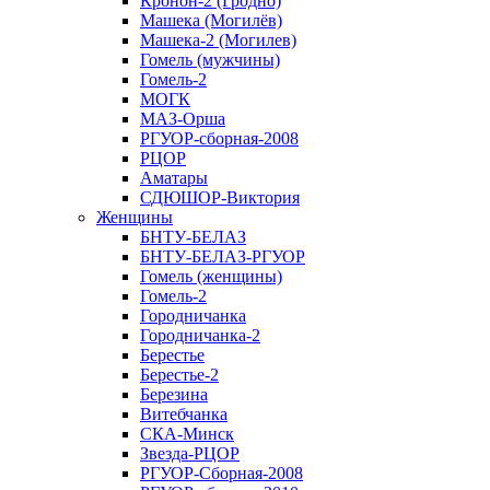
Кронон-2 (Гродно)
Машека (Могилёв)
Машека-2 (Могилев)
Гомель (мужчины)
Гомель-2
МОГК
МАЗ-Орша
РГУОР-сборная-2008
РЦОР
Аматары
СДЮШОР-Виктория
Женщины
БНТУ-БЕЛАЗ
БНТУ-БЕЛАЗ-РГУОР
Гомель (женщины)
Гомель-2
Городничанка
Городничанка-2
Берестье
Берестье-2
Березина
Витебчанка
СКА-Минск
Звезда-РЦОР
РГУОР-Сборная-2008