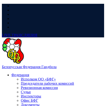
LIVE
ТРАНСЛЯЦИЯ
Белорусская Федерация Гандбола
Федерация
Исполком ОО «БФГ»
Председатели рабочих комиссий
Ревизионная комиссия
Судьи
Инспекторы
Офис БФГ
Документы