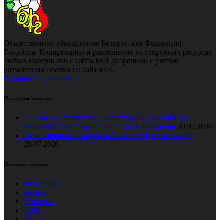
Общественное объединение Белорусская Федерация
Гандбола. Копирование и размещение на сторонних ресурсах
любых материалов с сайта БФГ разрешено с учетом
размещения ссылки на сайт БФГ.
Сообщить о допинге
Последние новости
Хассан Мустафа тепло поблагодарил Владимира
Коноплёва за поздравление с днем рождения
30.07.2026
Главе мирового гандбола Хассану Мустафе — 82!
28.07.2026
Полезные ссылки
Федерация
Медиа
Новости
ДЮГ
Школы