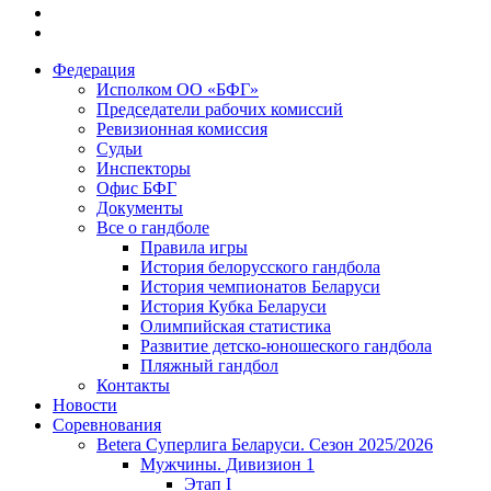
Федерация
Исполком ОО «БФГ»
Председатели рабочих комиссий
Ревизионная комиссия
Судьи
Инспекторы
Офис БФГ
Документы
Все о гандболе
Правила игры
История белорусского гандбола
История чемпионатов Беларуси
История Кубка Беларуси
Олимпийская статистика
Развитие детско-юношеского гандбола
Пляжный гандбол
Контакты
Новости
Соревнования
Betera Суперлига Беларуси. Сезон 2025/2026
Мужчины. Дивизион 1
Этап I