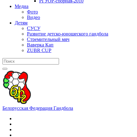
РГУОР-сборная-2010
Медиа
Фото
Видео
Детям
СУСУ
Развитие детско-юношеского гандбола
Стремительный мяч
Ваверка Кап
ZUBR CUP
Белорусская Федерация Гандбола