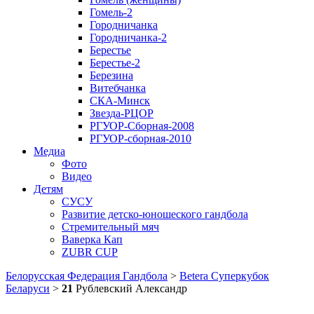
Гомель-2
Городничанка
Городничанка-2
Берестье
Берестье-2
Березина
Витебчанка
СКА-Минск
Звезда-РЦОР
РГУОР-Сборная-2008
РГУОР-сборная-2010
Медиа
Фото
Видео
Детям
СУСУ
Развитие детско-юношеского гандбола
Стремительный мяч
Ваверка Кап
ZUBR CUP
Белорусская Федерация Гандбола
>
Betera Суперкубок
Беларуси
>
21
Рублевский Александр