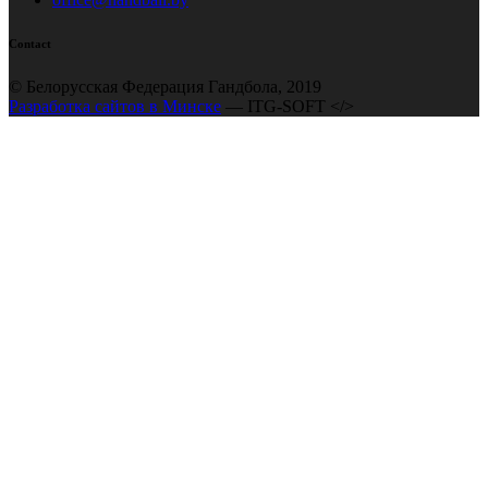
Contact
© Белорусская Федерация Гандбола, 2019
Разработка сайтов в Минске
— ITG-SOFT </>