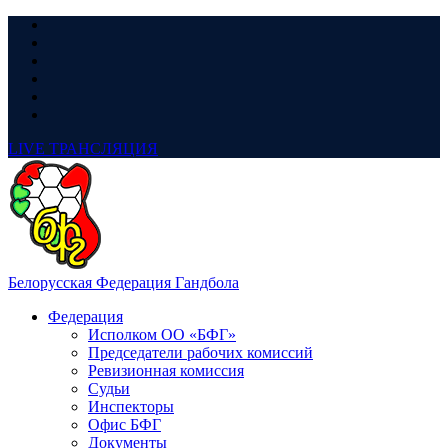
LIVE
ТРАНСЛЯЦИЯ
Белорусская Федерация Гандбола
Федерация
Исполком ОО «БФГ»
Председатели рабочих комиссий
Ревизионная комиссия
Судьи
Инспекторы
Офис БФГ
Документы