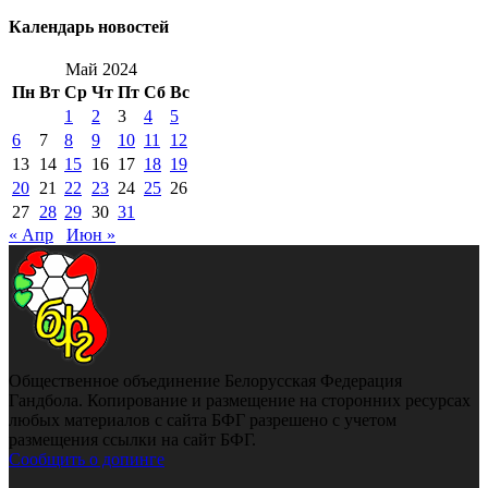
Календарь новостей
Май 2024
Пн
Вт
Ср
Чт
Пт
Сб
Вс
1
2
3
4
5
6
7
8
9
10
11
12
13
14
15
16
17
18
19
20
21
22
23
24
25
26
27
28
29
30
31
« Апр
Июн »
Общественное объединение Белорусская Федерация
Гандбола. Копирование и размещение на сторонних ресурсах
любых материалов с сайта БФГ разрешено с учетом
размещения ссылки на сайт БФГ.
Сообщить о допинге