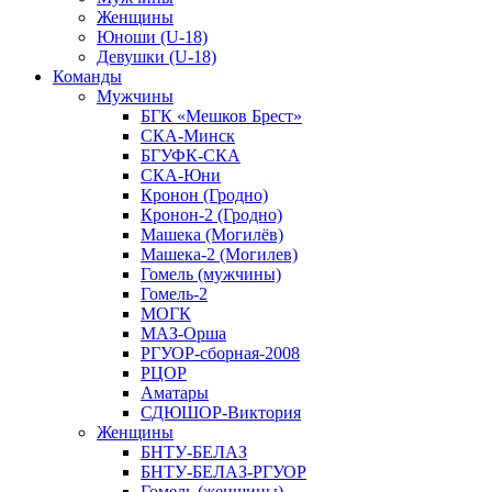
Женщины
Юноши (U-18)
Девушки (U-18)
Команды
Мужчины
БГК «Мешков Брест»
СКА-Минск
БГУФК-СКА
СКА-Юни
Кронон (Гродно)
Кронон-2 (Гродно)
Машека (Могилёв)
Машека-2 (Могилев)
Гомель (мужчины)
Гомель-2
МОГК
МАЗ-Орша
РГУОР-сборная-2008
РЦОР
Аматары
СДЮШОР-Виктория
Женщины
БНТУ-БЕЛАЗ
БНТУ-БЕЛАЗ-РГУОР
Гомель (женщины)