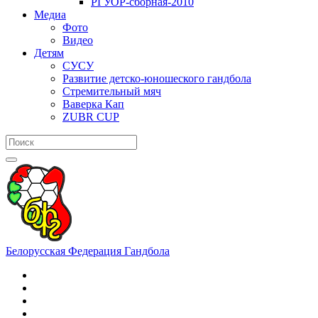
РГУОР-сборная-2010
Медиа
Фото
Видео
Детям
СУСУ
Развитие детско-юношеского гандбола
Стремительный мяч
Ваверка Кап
ZUBR CUP
Белорусская Федерация Гандбола