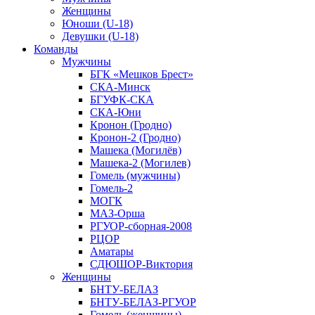
Женщины
Юноши (U-18)
Девушки (U-18)
Команды
Мужчины
БГК «Мешков Брест»
СКА-Минск
БГУФК-СКА
СКА-Юни
Кронон (Гродно)
Кронон-2 (Гродно)
Машека (Могилёв)
Машека-2 (Могилев)
Гомель (мужчины)
Гомель-2
МОГК
МАЗ-Орша
РГУОР-сборная-2008
РЦОР
Аматары
СДЮШОР-Виктория
Женщины
БНТУ-БЕЛАЗ
БНТУ-БЕЛАЗ-РГУОР
Гомель (женщины)