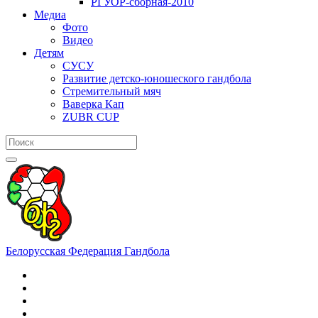
РГУОР-сборная-2010
Медиа
Фото
Видео
Детям
СУСУ
Развитие детско-юношеского гандбола
Стремительный мяч
Ваверка Кап
ZUBR CUP
Белорусская Федерация Гандбола