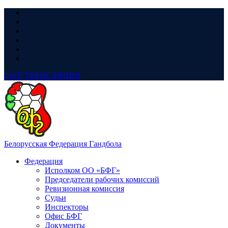
LIVE
ТРАНСЛЯЦИЯ
Белорусская Федерация Гандбола
Федерация
Исполком ОО «БФГ»
Председатели рабочих комиссий
Ревизионная комиссия
Судьи
Инспекторы
Офис БФГ
Документы