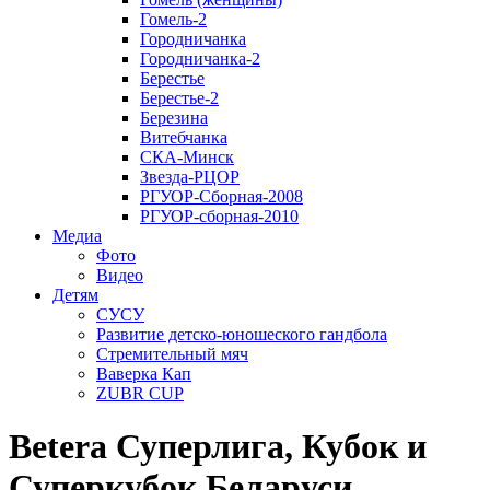
Гомель-2
Городничанка
Городничанка-2
Берестье
Берестье-2
Березина
Витебчанка
СКА-Минск
Звезда-РЦОР
РГУОР-Сборная-2008
РГУОР-сборная-2010
Медиа
Фото
Видео
Детям
СУСУ
Развитие детско-юношеского гандбола
Стремительный мяч
Ваверка Кап
ZUBR CUP
Betera Суперлига, Кубок и
Суперкубок Беларуси