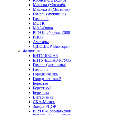
Кронон-2 (Гродно)
Машека (Могилёв)
Машека-2 (Могилев)
Гомель (мужчины)
Гомель-2
МОГК
МАЗ-Орша
РГУОР-сборная-2008
РЦОР
Аматары
СДЮШОР-Виктория
Женщины
БНТУ-БЕЛАЗ
БНТУ-БЕЛАЗ-РГУОР
Гомель (женщины)
Гомель-2
Городничанка
Городничанка-2
Берестье
Берестье-2
Березина
Витебчанка
СКА-Минск
Звезда-РЦОР
РГУОР-Сборная-2008