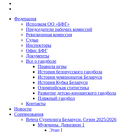
Федерация
Исполком ОО «БФГ»
Председатели рабочих комиссий
Ревизионная комиссия
Судьи
Инспекторы
Офис БФГ
Документы
Все о гандболе
Правила игры
История белорусского гандбола
История чемпионатов Беларуси
История Кубка Беларуси
Олимпийская статистика
Развитие детско-юношеского гандбола
Пляжный гандбол
Контакты
Новости
Соревнования
Betera Суперлига Беларуси. Сезон 2025/2026
Мужчины. Дивизион 1
Этап I