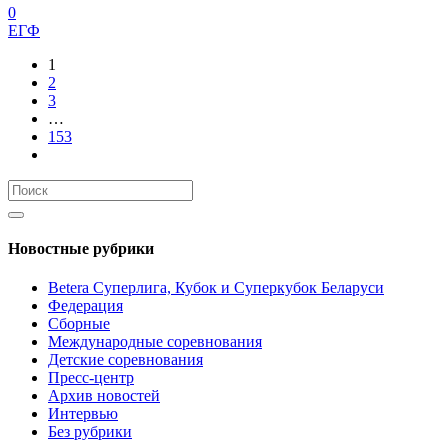
0
ЕГФ
1
2
3
…
153
Новостные рубрики
Betera Суперлига, Кубок и Суперкубок Беларуси
Федерация
Сборные
Международные соревнования
Детские соревнования
Пресс-центр
Архив новостей
Интервью
Без рубрики