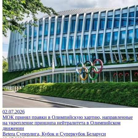
02.07.2026
МОК принял правки в Олимпийскую хартию, направленные
на укрепление принципа нейтралитета в Олимпийском
движении
Betera Суперлига, Кубок и Суперкубок Беларуси