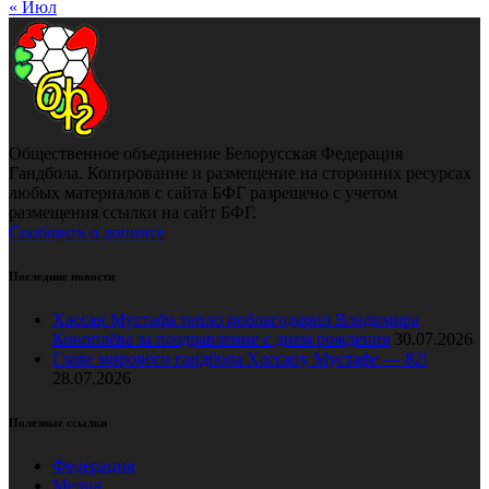
« Июл
Общественное объединение Белорусская Федерация
Гандбола. Копирование и размещение на сторонних ресурсах
любых материалов с сайта БФГ разрешено с учетом
размещения ссылки на сайт БФГ.
Сообщить о допинге
Последние новости
Хассан Мустафа тепло поблагодарил Владимира
Коноплёва за поздравление с днем рождения
30.07.2026
Главе мирового гандбола Хассану Мустафе — 82!
28.07.2026
Полезные ссылки
Федерация
Медиа