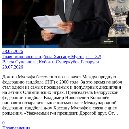
28.07.2026
Главе мирового гандбола Хассану Мустафе — 82!
Betera Суперлига, Кубок и Суперкубок Беларуси
28.07.2026
Доктор Мустафа бессменно возглавляет Международную
федерацию гандбола (IHF) с 2000 года. За это время гандбол
стал одной из самых посещаемых и популярных дисциплин
на летних Олимпийских играх. Председатель Белорусской
федерации гандбола Владимир Николаевич Коноплёв
направил поздравительное письмо главе Международной
федерации гандбола д-ру Хассану Мустафе в связи с днем
рождения. «Уважаемый г-н президент, Дорогой друг, От…
0
Поздравления