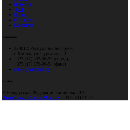
Новости
ДЮГ
Школы
О гандболе
Контакты
Контакты
220012, Республика Беларусь,
г. Минск, ул. Сурганова, 2
+375 (17) 393-96-53 (город),
+375 (17) 379-96-54 (факс)
office@handball.by
Contact
© Белорусская Федерация Гандбола, 2019
Разработка сайтов в Минске
— ITG-SOFT </>