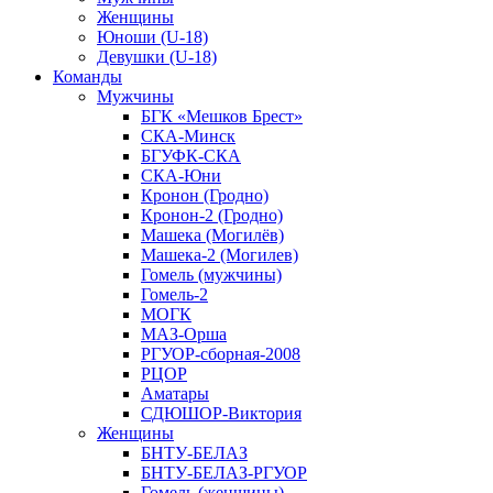
Женщины
Юноши (U-18)
Девушки (U-18)
Команды
Мужчины
БГК «Мешков Брест»
СКА-Минск
БГУФК-СКА
СКА-Юни
Кронон (Гродно)
Кронон-2 (Гродно)
Машека (Могилёв)
Машека-2 (Могилев)
Гомель (мужчины)
Гомель-2
МОГК
МАЗ-Орша
РГУОР-сборная-2008
РЦОР
Аматары
СДЮШОР-Виктория
Женщины
БНТУ-БЕЛАЗ
БНТУ-БЕЛАЗ-РГУОР
Гомель (женщины)