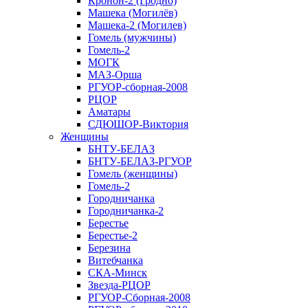
Кронон-2 (Гродно)
Машека (Могилёв)
Машека-2 (Могилев)
Гомель (мужчины)
Гомель-2
МОГК
МАЗ-Орша
РГУОР-сборная-2008
РЦОР
Аматары
СДЮШОР-Виктория
Женщины
БНТУ-БЕЛАЗ
БНТУ-БЕЛАЗ-РГУОР
Гомель (женщины)
Гомель-2
Городничанка
Городничанка-2
Берестье
Берестье-2
Березина
Витебчанка
СКА-Минск
Звезда-РЦОР
РГУОР-Сборная-2008