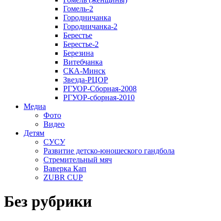
Гомель-2
Городничанка
Городничанка-2
Берестье
Берестье-2
Березина
Витебчанка
СКА-Минск
Звезда-РЦОР
РГУОР-Сборная-2008
РГУОР-сборная-2010
Медиа
Фото
Видео
Детям
СУСУ
Развитие детско-юношеского гандбола
Стремительный мяч
Ваверка Кап
ZUBR CUP
Без рубрики