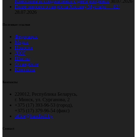
Коноплёва за поздравление с днем рождения
30.07.2026
Главе мирового гандбола Хассану Мустафе — 82!
28.07.2026
Полезные ссылки
Федерация
Медиа
Новости
ДЮГ
Школы
О гандболе
Контакты
Контакты
220012, Республика Беларусь,
г. Минск, ул. Сурганова, 2
+375 (17) 393-96-53 (город),
+375 (17) 379-96-54 (факс)
office@handball.by
Contact