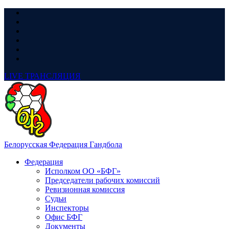
LIVE
ТРАНСЛЯЦИЯ
Белорусская Федерация Гандбола
Федерация
Исполком ОО «БФГ»
Председатели рабочих комиссий
Ревизионная комиссия
Судьи
Инспекторы
Офис БФГ
Документы