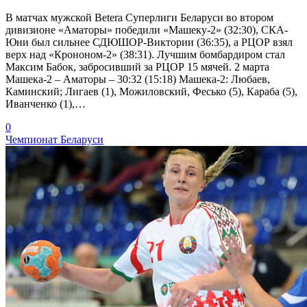
В матчах мужской Betera Суперлиги Беларуси во втором
дивизионе «Аматоры» победили «Машеку-2» (32:30), СКА-
Юни был сильнее СДЮШОР-Виктории (36:35), а РЦОР взял
верх над «Крононом-2» (38:31). Лучшим бомбардиром стал
Максим Бабок, забросивший за РЦОР 15 мячей. 2 марта
Машека-2 – Аматоры – 30:32 (15:18) Машека-2: Любаев,
Каминский; Лигаев (1), Можиловский, Фесько (5), Караба (5),
Иванченко (1),…
0
Чемпионат Беларуси