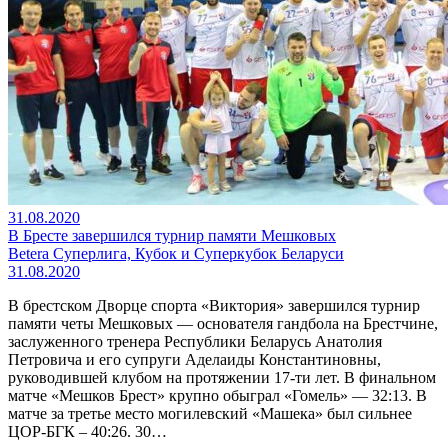
31.08.2020
В Бресте завершился турнир памяти Мешковых
Betera Суперлига, Кубок и Суперкубок Беларуси
31.08.2020
В брестском Дворце спорта «Виктория» завершился турнир
памяти четы Мешковых — основателя гандбола на Брестчине,
заслуженного тренера Республики Беларусь Анатолия
Петровича и его супруги Аделаиды Константиновны,
руководившей клубом на протяжении 17-ти лет. В финальном
матче «Мешков Брест» крупно обыграл «Гомель» — 32:13. В
матче за третье место могилевский «Машека» был сильнее
ЦОР-БГК – 40:26. 30…