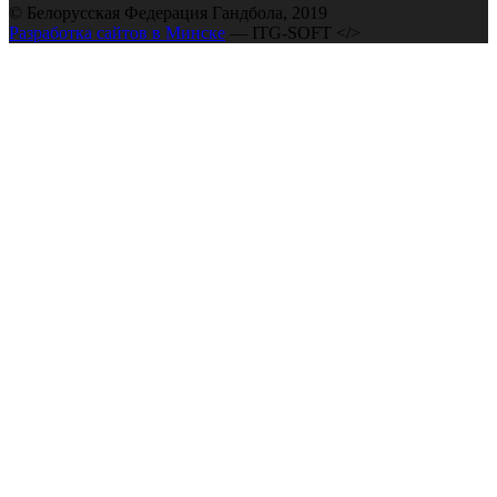
© Белорусская Федерация Гандбола, 2019
Разработка сайтов в Минске
— ITG-SOFT </>