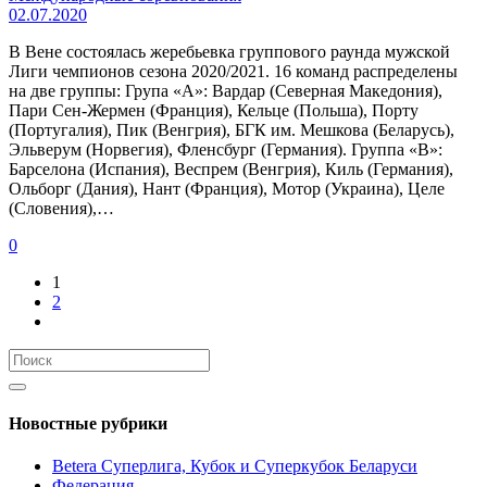
02.07.2020
В Вене состоялась жеребьевка группового раунда мужской
Лиги чемпионов сезона 2020/2021. 16 команд распределены
на две группы: Група «А»: Вардар (Северная Македония),
Пари Сен-Жермен (Франция), Кельце (Польша), Порту
(Португалия), Пик (Венгрия), БГК им. Мешкова (Беларусь),
Эльверум (Норвегия), Фленсбург (Германия). Группа «В»:
Барселона (Испания), Веспрем (Венгрия), Киль (Германия),
Ольборг (Дания), Нант (Франция), Мотор (Украина), Целе
(Словения),…
0
1
2
Новостные рубрики
Betera Суперлига, Кубок и Суперкубок Беларуси
Федерация