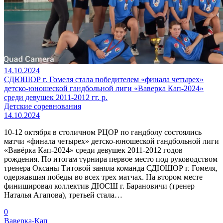
14.10.2024
СДЮШОР г. Гомеля стала победителем «финала четырех»
детско-юношеской гандбольной лиги «Ваверка Кап-2024»
среди девушек 2011-2012 гг. р.
Детские соревнования
14.10.2024
10-12 октября в столичном РЦОР по гандболу состоялись
матчи «финала четырех» детско-юношеской гандбольной лиги
«Вавёрка Кап-2024» среди девушек 2011-2012 годов
рождения. По итогам турнира первое место под руководством
тренера Оксаны Титовой заняла команда СДЮШОР г. Гомеля,
одержавшая победы во всех трех матчах. На втором месте
финишировал коллектив ДЮСШ г. Барановичи (тренер
Наталья Агапова), третьей стала…
0
Ваверка-Кап