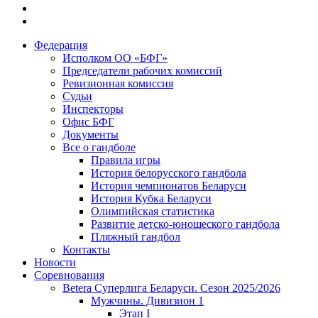
Федерация
Исполком ОО «БФГ»
Председатели рабочих комиссий
Ревизионная комиссия
Судьи
Инспекторы
Офис БФГ
Документы
Все о гандболе
Правила игры
История белорусского гандбола
История чемпионатов Беларуси
История Кубка Беларуси
Олимпийская статистика
Развитие детско-юношеского гандбола
Пляжный гандбол
Контакты
Новости
Соревнования
Betera Суперлига Беларуси. Сезон 2025/2026
Мужчины. Дивизион 1
Этап I