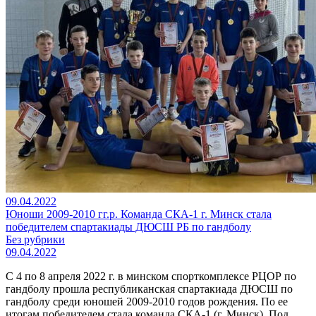
09.04.2022
Юноши 2009-2010 гг.р. Команда СКА-1 г. Минск стала
победителем спартакиады ДЮСШ РБ по гандболу
Без рубрики
09.04.2022
С 4 по 8 апреля 2022 г. в минском спорткомплексе РЦОР по
гандболу прошла республиканская спартакиада ДЮСШ по
гандболу среди юношей 2009-2010 годов рождения. По ее
итогам победителем стала команда СКА-1 (г. Минск). Под