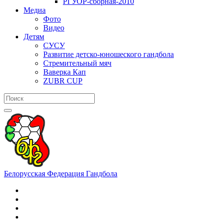
РГУОР-сборная-2010
Медиа
Фото
Видео
Детям
СУСУ
Развитие детско-юношеского гандбола
Стремительный мяч
Ваверка Кап
ZUBR CUP
Белорусская Федерация Гандбола