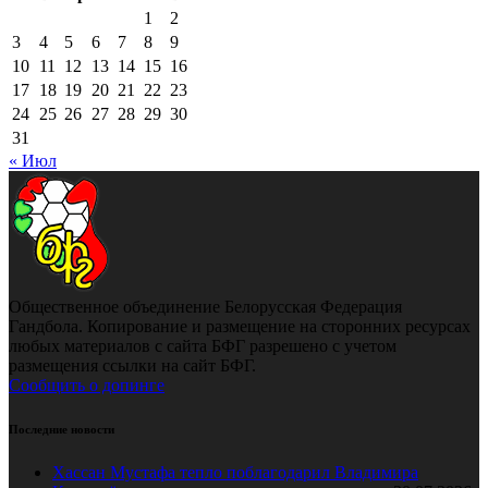
1
2
3
4
5
6
7
8
9
10
11
12
13
14
15
16
17
18
19
20
21
22
23
24
25
26
27
28
29
30
31
« Июл
Общественное объединение Белорусская Федерация
Гандбола. Копирование и размещение на сторонних ресурсах
любых материалов с сайта БФГ разрешено с учетом
размещения ссылки на сайт БФГ.
Сообщить о допинге
Последние новости
Хассан Мустафа тепло поблагодарил Владимира