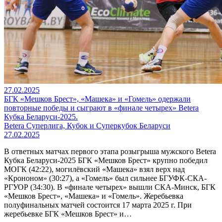
27.02.2025
БГК «Мешков Брест», «Машека» и «Гомель» одержали
повторные победы и сыграют в «финале четырех» Betera
Кубка Беларуси-2025.
Betera Суперлига, Кубок и Суперкубок Беларуси
27.02.2025
В ответных матчах первого этапа розыгрыша мужского Betera
Кубка Беларуси-2025 БГК «Мешков Брест» крупно победил
МОГК (42:22), могилёвский «Машека» взял верх над
«Крононом» (30:27), а «Гомель» был сильнее БГУФК-СКА-
РГУОР (34:30). В «финале четырех» вышли СКА-Минск, БГК
«Мешков Брест», «Машека» и «Гомель». Жеребьевка
полуфинальных матчей состоится 17 марта 2025 г. При
жеребьевке БГК «Мешков Брест» и…