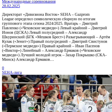
Международные соревнования
28.02.2025
Директорат «Дивизиона Восток» SEHA – Gazprom
League определил символическую сборную по итогам
группового этапа сезона 2024/2025. Вратарь – Дмитрий
Павленко («Чеховские медведи») Левый крайний – Дмитрий
Ионов (ЦСКА) Левый полусредний – Александр
Шкуринский (БГК «Мешков Брест») Разыгрывающий – Артём
Кулак («Зенит») Правый полусредний – Дмитрий Свистунов
(«Пермские медведи») Правый крайний – Иван Пасенов
(«Виктор») Линейный – Александр Ермаков («Чеховские
медведи») Лучший молодой игрок – Захар Покрышко (СКА-
Минск) Александр Ермаков…
0
SEHA-лига