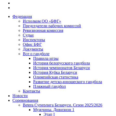
Федерация
Исполком ОО «БФГ»
Председатели рабочих комиссий
Ревизионная комиссия
Судьи
Инспекторы
Офис БФГ
Документы
Все о гандболе
Правила игры
История белорусского гандбола
История чемпионатов Беларуси
История Кубка Беларуси
Олимпийская статистика
Развитие детско-юношеского гандбола
Пляжный гандбол
Контакты
Новости
Соревнования
Betera Суперлига Беларуси. Сезон 2025/2026
Мужчины. Дивизион 1
Этап I