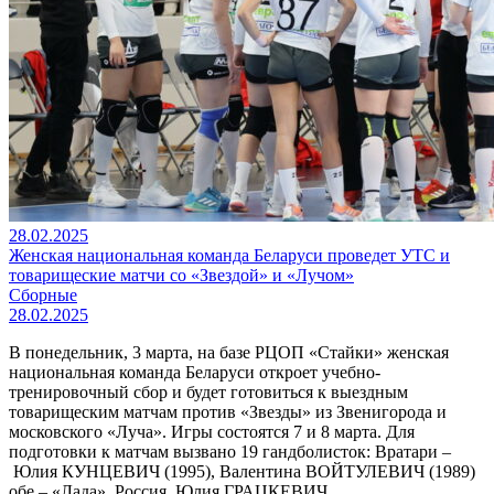
28.02.2025
Женская национальная команда Беларуси проведет УТС и
товарищеские матчи со «Звездой» и «Лучом»
Сборные
28.02.2025
В понедельник, 3 марта, на базе РЦОП «Стайки» женская
национальная команда Беларуси откроет учебно-
тренировочный сбор и будет готовиться к выездным
товарищеским матчам против «Звезды» из Звенигорода и
московского «Луча». Игры состоятся 7 и 8 марта. Для
подготовки к матчам вызвано 19 гандболисток: Вратари –
Юлия КУНЦЕВИЧ (1995), Валентина ВОЙТУЛЕВИЧ (1989)
обе – «Лада», Россия, Юлия ГРАЦКЕВИЧ…