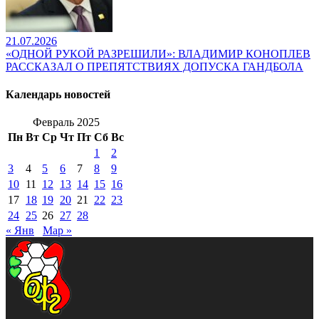
21.07.2026
«ОДНОЙ РУКОЙ РАЗРЕШИЛИ»: ВЛАДИМИР КОНОПЛЕВ
РАССКАЗАЛ О ПРЕПЯТСТВИЯХ ДОПУСКА ГАНДБОЛА
Календарь новостей
Февраль 2025
Пн
Вт
Ср
Чт
Пт
Сб
Вс
1
2
3
4
5
6
7
8
9
10
11
12
13
14
15
16
17
18
19
20
21
22
23
24
25
26
27
28
« Янв
Мар »