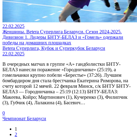
22.02.2025
Женщины. Betera Суперлига Беларуси. Сезон 2024-2025.
Дивизион 1. Лидеры БНТУ-БЕЛАЗ и «Гомель» одержали
победы на домашних площадках
Betera Суперлига, Кубок и Суперкубок Беларуси
22.02.2025
В очередных матчах в группе «А» гандболистки БНТУ-
БЕЛАЗ нанесли поражение «Городничанке» (25:19), а
гомельчанки крупно побели «Берестье» (37:26). Лучшим
бомбардиром дня стала брестчанка Екатерина Риморова, на
счету которой 12 мячей. 22 февраля Минск, с/к БНТУ БНТУ-
БЕЛАЗ — Городничанка – 25:19 (12:13) БНТУ-БЕЛАЗ:
Макеева, Койро; Мартинович (1), Кучеренко (3), Филипчик
(3), Губчик (4), Лалакина (4), Басевич…
0
Чемпионат Беларуси
1
2