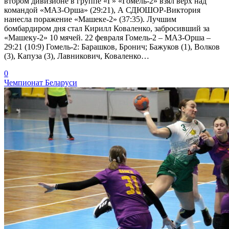
втором дивизионе в группе «Г» «Гомель-2» взял верх над
командой «МАЗ-Орша» (29:21), А СДЮШОР-Виктория
нанесла поражение «Машеке-2» (37:35). Лучшим
бомбардиром дня стал Кирилл Коваленко, забросивший за
«Машеку-2» 10 мячей. 22 февраля Гомель-2 – МАЗ-Орша –
29:21 (10:9) Гомель-2: Барашков, Бронич; Бажуков (1), Волков
(3), Капуза (3), Лавникович, Коваленко…
0
Чемпионат Беларуси