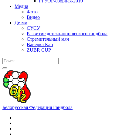
РГУОР-сборная-2010
Медиа
Фото
Видео
Детям
СУСУ
Развитие детско-юношеского гандбола
Стремительный мяч
Ваверка Кап
ZUBR CUP
Белорусская Федерация Гандбола