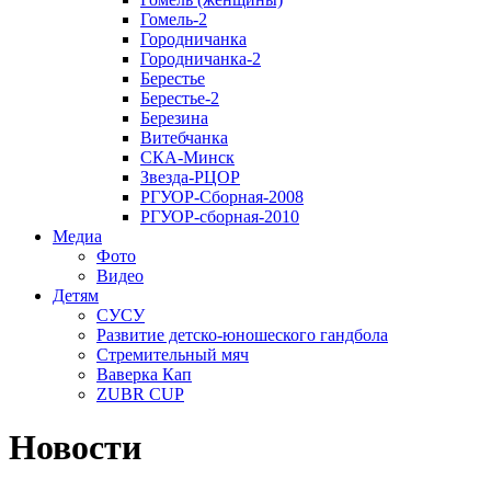
Гомель-2
Городничанка
Городничанка-2
Берестье
Берестье-2
Березина
Витебчанка
СКА-Минск
Звезда-РЦОР
РГУОР-Сборная-2008
РГУОР-сборная-2010
Медиа
Фото
Видео
Детям
СУСУ
Развитие детско-юношеского гандбола
Стремительный мяч
Ваверка Кап
ZUBR CUP
Новости