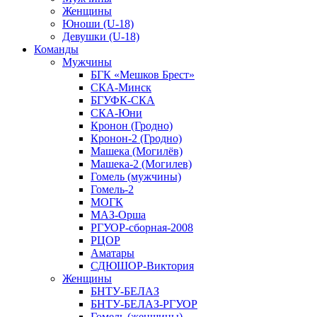
Женщины
Юноши (U-18)
Девушки (U-18)
Команды
Мужчины
БГК «Мешков Брест»
СКА-Минск
БГУФК-СКА
СКА-Юни
Кронон (Гродно)
Кронон-2 (Гродно)
Машека (Могилёв)
Машека-2 (Могилев)
Гомель (мужчины)
Гомель-2
МОГК
МАЗ-Орша
РГУОР-сборная-2008
РЦОР
Аматары
СДЮШОР-Виктория
Женщины
БНТУ-БЕЛАЗ
БНТУ-БЕЛАЗ-РГУОР
Гомель (женщины)