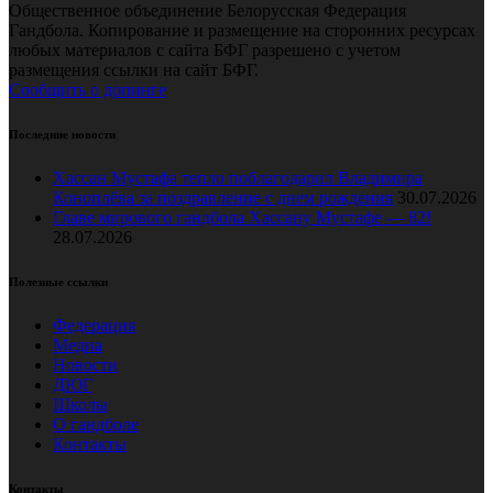
Общественное объединение Белорусская Федерация
Гандбола. Копирование и размещение на сторонних ресурсах
любых материалов с сайта БФГ разрешено с учетом
размещения ссылки на сайт БФГ.
Сообщить о допинге
Последние новости
Хассан Мустафа тепло поблагодарил Владимира
Коноплёва за поздравление с днем рождения
30.07.2026
Главе мирового гандбола Хассану Мустафе — 82!
28.07.2026
Полезные ссылки
Федерация
Медиа
Новости
ДЮГ
Школы
О гандболе
Контакты
Контакты