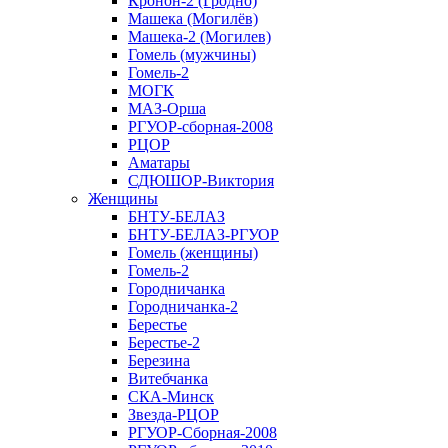
Кронон-2 (Гродно)
Машека (Могилёв)
Машека-2 (Могилев)
Гомель (мужчины)
Гомель-2
МОГК
МАЗ-Орша
РГУОР-сборная-2008
РЦОР
Аматары
СДЮШОР-Виктория
Женщины
БНТУ-БЕЛАЗ
БНТУ-БЕЛАЗ-РГУОР
Гомель (женщины)
Гомель-2
Городничанка
Городничанка-2
Берестье
Берестье-2
Березина
Витебчанка
СКА-Минск
Звезда-РЦОР
РГУОР-Сборная-2008