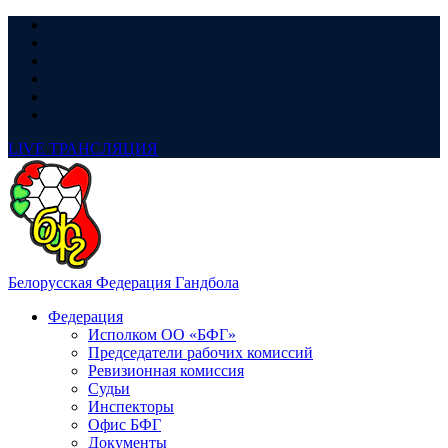
LIVE
ТРАНСЛЯЦИЯ
Белорусская Федерация Гандбола
Федерация
Исполком ОО «БФГ»
Председатели рабочих комиссий
Ревизионная комиссия
Судьи
Инспекторы
Офис БФГ
Документы