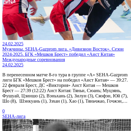
24.02.2025
Мужчины. SEHA-Gazprom лига. «Дивизион Восток». Сезон
2024-2025. БГК «Мешков Брест» победил «Аист Китая»
Международные соревнования
24.02.2025
В перенесенном матче 8-го тура в группе «А» SEHA-Gazprom
лиги БГК «Мешков Брест» на победил «Аист Китая» — 39:27.
22 февраля Брест, ДС «Виктория» Аист Китая — Мешков
Брест — 27:39 (12:22) Аист Китая: Тяньи, Сюань; Муцзянь,
Фушуай, Цзиншо (2), Вэньхань (2), Зилун (3), Сяофэн, Юй (7),
Шо (8), Шэнкуань (1), Зэхан (1), Хао (1), Тяньчжао, Гочжэн,…
0
SEHA-лига