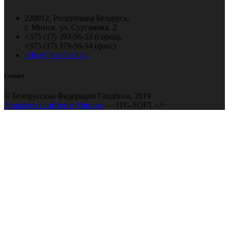
220012, Республика Беларусь,
г. Минск, ул. Сурганова, 2
+375 (17) 393-96-53 (город),
+375 (17) 379-96-54 (факс)
office@handball.by
Contact
© Белорусская Федерация Гандбола, 2019
Разработка сайтов в Минске
— ITG-SOFT </>