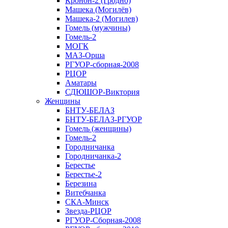
Кронон-2 (Гродно)
Машека (Могилёв)
Машека-2 (Могилев)
Гомель (мужчины)
Гомель-2
МОГК
МАЗ-Орша
РГУОР-сборная-2008
РЦОР
Аматары
СДЮШОР-Виктория
Женщины
БНТУ-БЕЛАЗ
БНТУ-БЕЛАЗ-РГУОР
Гомель (женщины)
Гомель-2
Городничанка
Городничанка-2
Берестье
Берестье-2
Березина
Витебчанка
СКА-Минск
Звезда-РЦОР
РГУОР-Сборная-2008