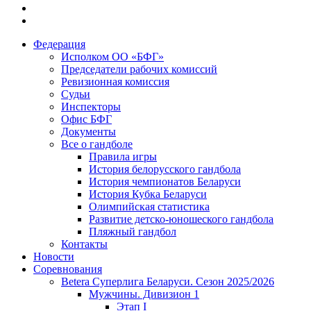
Федерация
Исполком ОО «БФГ»
Председатели рабочих комиссий
Ревизионная комиссия
Судьи
Инспекторы
Офис БФГ
Документы
Все о гандболе
Правила игры
История белорусского гандбола
История чемпионатов Беларуси
История Кубка Беларуси
Олимпийская статистика
Развитие детско-юношеского гандбола
Пляжный гандбол
Контакты
Новости
Соревнования
Betera Суперлига Беларуси. Сезон 2025/2026
Мужчины. Дивизион 1
Этап I