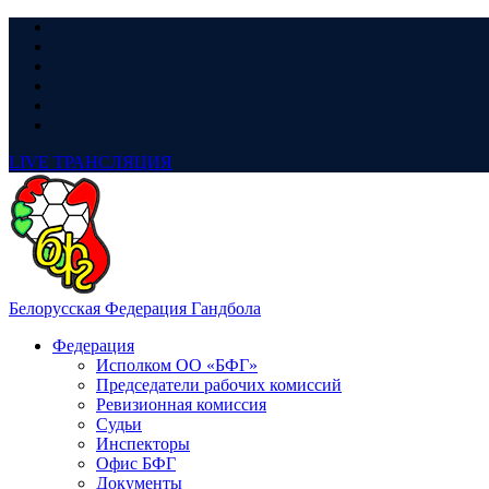
LIVE
ТРАНСЛЯЦИЯ
Белорусская Федерация Гандбола
Федерация
Исполком ОО «БФГ»
Председатели рабочих комиссий
Ревизионная комиссия
Судьи
Инспекторы
Офис БФГ
Документы