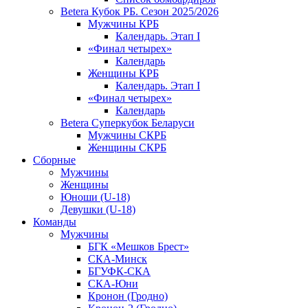
Betera Кубок РБ. Сезон 2025/2026
Мужчины КРБ
Календарь. Этап I
«Финал четырех»
Календарь
Женщины КРБ
Календарь. Этап I
«Финал четырех»
Календарь
Betera Суперкубок Беларуси
Мужчины СКРБ
Женщины СКРБ
Сборные
Мужчины
Женщины
Юноши (U-18)
Девушки (U-18)
Команды
Мужчины
БГК «Мешков Брест»
СКА-Минск
БГУФК-СКА
СКА-Юни
Кронон (Гродно)