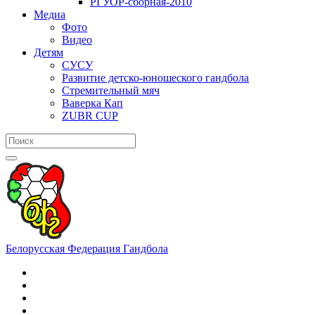
РГУОР-сборная-2010
Медиа
Фото
Видео
Детям
СУСУ
Развитие детско-юношеского гандбола
Стремительный мяч
Ваверка Кап
ZUBR CUP
Белорусская Федерация Гандбола