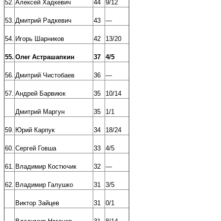
52.
Алексей Хадкевич
44
9/12
53.
Дмитрий Радкевич
43
—
54.
Игорь Шарников
42
13/20
55.
Олег Астрашапкин
37
4/5
56.
Дмитрий Чистобаев
36
—
57.
Андрей Барвиюк
35
10/14
Дмитрий Маргун
35
1/1
59.
Юрий Карпук
34
18/24
60.
Сергей Говша
33
4/5
61.
Владимир Костючик
32
—
62.
Владимир Галушко
31
3/5
Виктор Зайцев
31
0/1