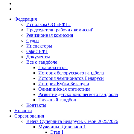
Федерация
Исполком ОО «БФГ»
Председатели рабочих комиссий
Ревизионная комиссия
Судьи
Инспекторы
Офис БФГ
Документы
Все о гандболе
Правила игры
История белорусского гандбола
История чемпионатов Беларуси
История Кубка Беларуси
Олимпийская статистика
Развитие детско-юношеского гандбола
Пляжный гандбол
Контакты
Новости
Соревнования
Betera Суперлига Беларуси. Сезон 2025/2026
Мужчины. Дивизион 1
Этап I