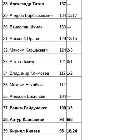
28.
Александр Титов
137
—
29.
Андрей Барбашинский
134
13/17
30.
Вячеслав Шумак
130
—
31.
Алексей Орлов
129
13/15
32.
Максим Каршакевич
124
2/3
33.
Антон Лакизо
121
0/1
34.
Владимир Климовец
117
1/2
35.
Максим Нехайчик
112
—
36.
Алексей Васильев
104
—
37.
Вадим Гайдученко
100
1/3
38.
Артур Карвацкий
98
6/8
39.
Кирилл Князев
95
18/24