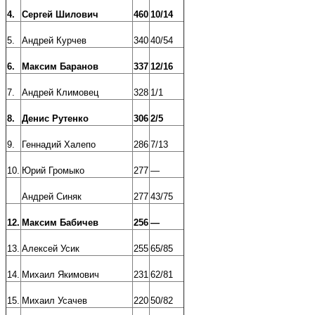
4.
Сергей Шилович
460
10/14
5.
Андрей Курчев
340
40/54
6.
Максим Баранов
337
12/16
7.
Андрей Климовец
328
1/1
8.
Денис Рутенко
306
2/5
9.
Геннадий Халепо
286
7/13
10.
Юрий Громыко
277
—
Андрей Синяк
277
43/75
12.
Максим Бабичев
256
—
13.
Алексей Усик
255
65/85
14.
Михаил Якимович
231
62/81
15.
Михаил Усачев
220
50/82