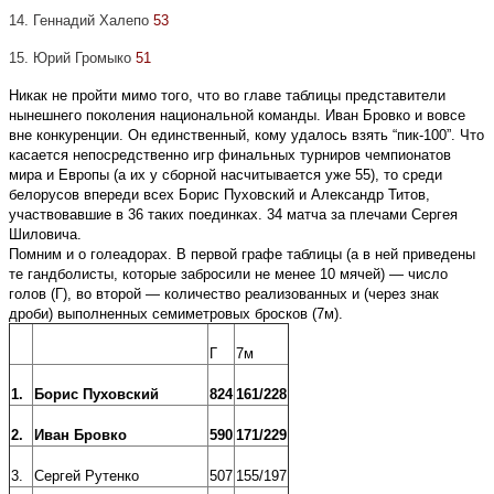
14. Геннадий Халепо
53
15. Юрий Громыко
51
Никак не пройти мимо того, что во главе таблицы представители
нынешнего поколения национальной команды. Иван Бровко и вовсе
вне конкуренции. Он единственный, кому удалось взять “пик-100”. Что
касается непосредственно игр финальных турниров чемпионатов
мира и Европы (а их у сборной насчитывается уже 55), то среди
белорусов впереди всех Борис Пуховский и Александр Титов,
участвовавшие в 36 таких поединках. 34 матча за плечами Сергея
Шиловича.
Помним и о голеадорах. В первой графе таблицы (а в ней приведены
те гандболисты, которые забросили не менее 10 мячей) — число
голов (Г), во второй — количество реализованных и (через знак
дроби) выполненных семиметровых бросков (7м).
Г
7м
1.
Борис Пуховский
824
161/228
2.
Иван Бровко
590
171/229
3.
Сергей Рутенко
507
155/197