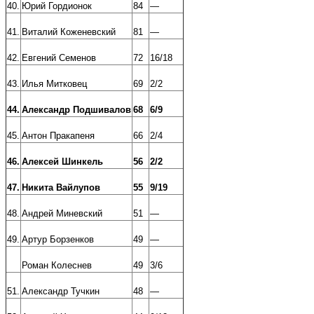
40.
Юрий Гордионок
84
—
41.
Виталий Коженевский
81
—
42.
Евгений Семенов
72
16/18
43.
Илья Митковец
69
2/2
44.
Александр Подшивалов
68
6/9
45.
Антон Пракапеня
66
2/4
46.
Алексей Шинкель
56
2/2
47.
Никита Вайлупов
55
9/19
48.
Андрей Миневский
51
—
49.
Артур Борзенков
49
—
Роман Колеснев
49
3/6
51.
Александр Тучкин
48
—