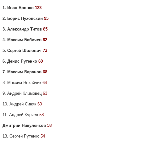
1. Иван Бровко
123
2. Борис Пуховский
95
3. Александр Титов
85
4. Максим Бабичев
82
5. Сергей Шилович
73
6. Денис Рутенко
69
7. Максим Баранов
68
8. Максим Нехайчик
64
9. Андрей Климовец
63
10. Андрей Синяк
60
11. Андрей Курчев
58
Дмитрий Никуленков
58
13. Сергей Рутенко
54