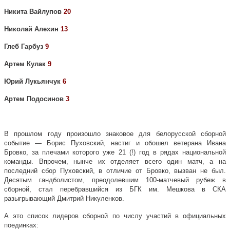
Никита Вайлупов
20
Николай Алехин
13
Глеб Гарбуз
9
Артем Кулак
9
Юрий Лукьянчук
6
Артем Подосинов
3
В прошлом году произошло знаковое для белорусской сборной
событие — Борис Пуховский
, настиг и обошел ветерана Ивана
Бровко, за плечами которого уже 21 (!) год в рядах национальной
команды. Впрочем, нынче их
отделяет всего один матч, а на
последний сбор Пуховский, в отличие от Бровко, вызван не был.
Десятым гандболистом, преодолевшим 100-матчевый
рубеж в
сборной, стал перебравшийся из БГК им. Мешкова в СКА
разыгрывающий Дмитрий Никуленков.
А это список лидеров сборной по числу участий в официальных
поединках: