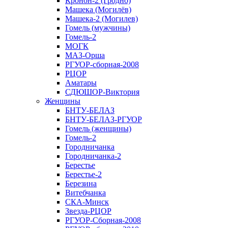
Кронон-2 (Гродно)
Машека (Могилёв)
Машека-2 (Могилев)
Гомель (мужчины)
Гомель-2
МОГК
МАЗ-Орша
РГУОР-сборная-2008
РЦОР
Аматары
СДЮШОР-Виктория
Женщины
БНТУ-БЕЛАЗ
БНТУ-БЕЛАЗ-РГУОР
Гомель (женщины)
Гомель-2
Городничанка
Городничанка-2
Берестье
Берестье-2
Березина
Витебчанка
СКА-Минск
Звезда-РЦОР
РГУОР-Сборная-2008