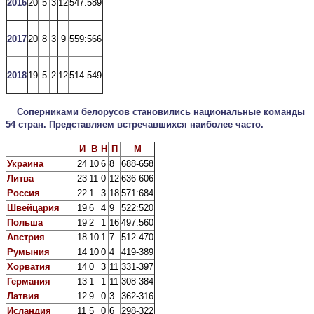
2016
20
5
3
12
547:589
2017
20
8
3
9
559:566
2018
19
5
2
12
514:549
Соперниками белорусов становились национальные команды
54 стран. Представляем встречавшихся наиболее часто.
И
В
Н
П
М
Украина
24
10
6
8
688-658
Литва
23
11
0
12
636-606
Россия
22
1
3
18
571:684
Швейцария
19
6
4
9
522:520
Польша
19
2
1
16
497:560
Австрия
18
10
1
7
512-470
Румыния
14
10
0
4
419-389
Хорватия
14
0
3
11
331-397
Германия
13
1
1
11
308-384
Латвия
12
9
0
3
362-316
Исландия
11
5
0
6
298-322