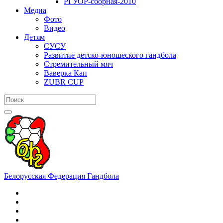
РГУОР-сборная-2010
Медиа
Фото
Видео
Детям
СУСУ
Развитие детско-юношеского гандбола
Стремительный мяч
Ваверка Кап
ZUBR CUP
Белорусская Федерация Гандбола