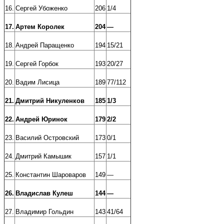
16.
Сергей Убоженко
206
1/4
17.
Артем Королек
204
—
18.
Андрей Паращенко
194
15/21
19.
Сергей Горбок
193
20/27
20.
Вадим Лисица
189
77/112
21.
Дмитрий Никуленков
185
1/3
22.
Андрей Юринок
179
2/2
23.
Василий Островский
173
0/1
24.
Дмитрий Камышик
157
1/1
25.
Константин Шароваров
149
—
26.
Владислав Кулеш
144
—
27.
Владимир Гольдин
143
41/64