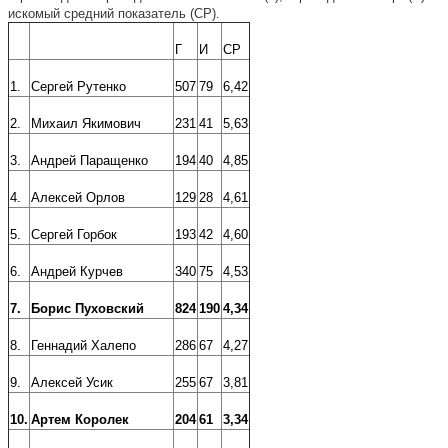
искомый средний показатель (СР).
Г
И
СР
1.
Сергей Рутенко
507
79
6,42
2.
Михаил Якимович
231
41
5,63
3.
Андрей Паращенко
194
40
4,85
4.
Алексей Орлов
129
28
4,61
5.
Сергей Горбок
193
42
4,60
6.
Андрей Курчев
340
75
4,53
7.
Борис Пуховский
824
190
4,34
8.
Геннадий Халепо
286
67
4,27
9.
Алексей Усик
255
67
3,81
10.
Артем Королек
204
61
3,34