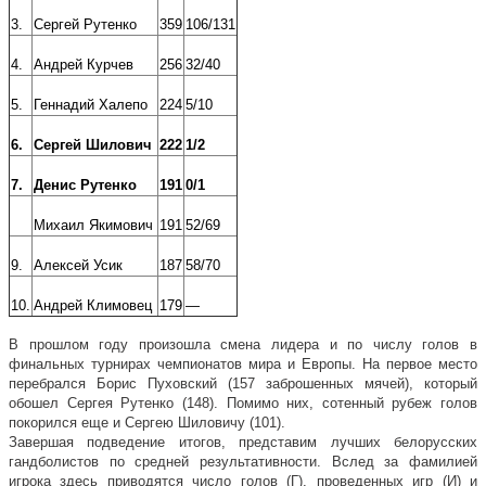
3.
Сергей Рутенко
359
106/131
4.
Андрей Курчев
256
32/40
5.
Геннадий Халепо
224
5/10
6.
Сергей Шилович
222
1/2
7.
Денис Рутенко
191
0/1
Михаил Якимович
191
52/69
9.
Алексей Усик
187
58/70
10.
Андрей Климовец
179
—
В прошлом году произошла смена лидера и по числу голов в
финальных турнирах чемпионатов мира и Европы. На первое место
перебрался Борис Пуховский (157 заброшенных мячей), который
обошел Сергея Рутенко (148). Помимо них, сотенный рубеж голов
покорился еще и Сергею Шиловичу (101).
Завершая подведение итогов, представим лучших белорусских
гандболистов по средней результативности. Вслед за фамилией
игрока здесь приводятся число голов (Г), проведенных игр (И) и