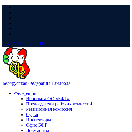
LIVE
ТРАНСЛЯЦИЯ
Белорусская Федерация Гандбола
Федерация
Исполком ОО «БФГ»
Председатели рабочих комиссий
Ревизионная комиссия
Судьи
Инспекторы
Офис БФГ
Документы