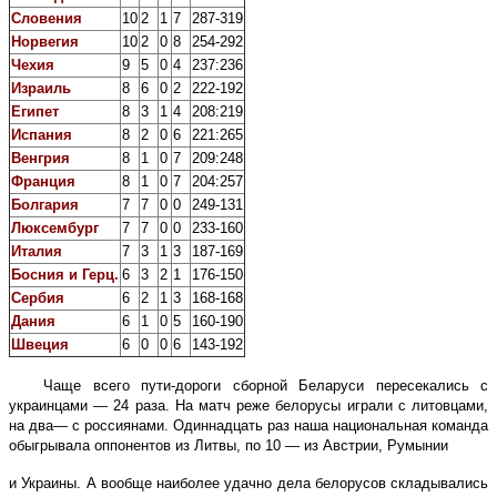
Словения
10
2
1
7
287-319
Норвегия
10
2
0
8
254-292
Чехия
9
5
0
4
237:236
Израиль
8
6
0
2
222-192
Египет
8
3
1
4
208:219
Испания
8
2
0
6
221:265
Венгрия
8
1
0
7
209:248
Франция
8
1
0
7
204:257
Болгария
7
7
0
0
249-131
Люксембург
7
7
0
0
233-160
Италия
7
3
1
3
187-169
Босния и Герц.
6
3
2
1
176-150
Сербия
6
2
1
3
168-168
Дания
6
1
0
5
160-190
Швеция
6
0
0
6
143-192
Чаще всего пути-дороги сборной Беларуси пересекались с
украинцами — 24 раза. На матч реже белорусы играли с литовцами,
на два— с россиянами. Одиннадцать раз наша национальная команда
обыгрывала оппонентов из Литвы, по 10 — из Австрии, Румынии
и
Украины. А вообще наиболее удачно дела белорусов складывались