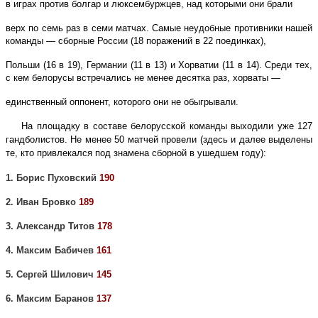
в играх против болгар и люксембуржцев, над которыми они брали
верх по семь раз в семи матчах. Самые неудобные противники нашей
команды — сборные России (18 поражений в 22 поединках),
Польши (16 в 19), Германии (11 в 13) и Хорватии (11 в 14). Среди тех,
с кем белорусы встречались не менее десятка раз, хорваты —
единственный оппонент, которого они не обыгрывали.
На площадку в составе белорусской команды выходили уже 127
гандболистов. Не менее 50 матчей провели (здесь и далее выделены
те, кто привлекался под знамена сборной в ушедшем году):
1. Борис Пуховский
190
2. Иван Бровко
189
3. Александр Титов
178
4. Максим Бабичев
161
5. Сергей Шилович
145
6. Максим Баранов
137