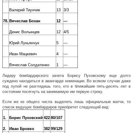
Валерий Тиунчик
13
3/3
78.
Вячеслав Бохан
12
—
Денис Волынцев
12
4/5
Юрий Лукьянчук
5
—
Иван Мацкевич
4
—
Вячеслав Солдатенко
1
—
Лидеру бомбардирского зачета Борису Пуховскому еще долго
суждено находиться в авангарде номинации. Во всяком случае даже
под лупой не разглядишь того, кто в ближайшие пять-десять лет в
состоянии посягнуть на занимаемую им первую строку.
Если же из общего числа выделить лишь официальные матчи, то
список ведущих бомбардиров приобретет следующий вид:
1.
Борис Пуховский
422
80/107
2.
Иван Бровко
382
99/129