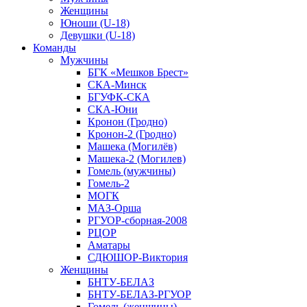
Женщины
Юноши (U-18)
Девушки (U-18)
Команды
Мужчины
БГК «Мешков Брест»
СКА-Минск
БГУФК-СКА
СКА-Юни
Кронон (Гродно)
Кронон-2 (Гродно)
Машека (Могилёв)
Машека-2 (Могилев)
Гомель (мужчины)
Гомель-2
МОГК
МАЗ-Орша
РГУОР-сборная-2008
РЦОР
Аматары
СДЮШОР-Виктория
Женщины
БНТУ-БЕЛАЗ
БНТУ-БЕЛАЗ-РГУОР
Гомель (женщины)