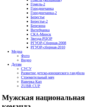
Гомель-2
Городничанка
Городничанка-2
Берестье
Берестье-2
Березина
Витебчанка
СКА-Минск
Звезда-РЦОР
РГУОР-Сборная-2008
РГУОР-сборная-2010
Медиа
Фото
Видео
Детям
СУСУ
Развитие детско-юношеского гандбола
Стремительный мяч
Ваверка Кап
ZUBR CUP
Мужская национальная
команда