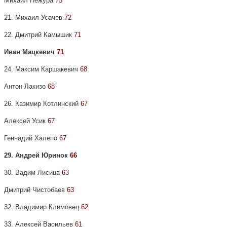
Михаил Нежура
75
21. Михаил Усачев
72
22. Дмитрий Камышик
71
Иван Мацкевич
71
24. Максим Каршакевич
68
Антон Лакизо
68
26. Казимир Котлинский
67
Алексей Усик
67
Геннадий Халепо
67
29. Андрей Юринок
66
30. Вадим Лисица
63
Дмитрий Чистобаев
63
32. Владимир Климовец
62
33. Алексей Васильев
61