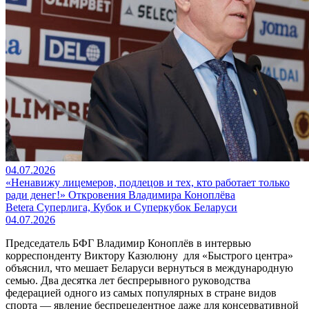
04.07.2026
«Ненавижу лицемеров, подлецов и тех, кто работает только
ради денег!» Откровения Владимира Коноплёва
Betera Суперлига, Кубок и Суперкубок Беларуси
04.07.2026
Председатель БФГ Владимир Коноплёв в интервью
корреспонденту Виктору Казюлюну для «Быстрого центра»
объяснил, что мешает Беларуси вернуться в международную
семью. Два десятка лет беспрерывного руководства
федерацией одного из самых популярных в стране видов
спорта — явление беспрецедентное даже для консервативной