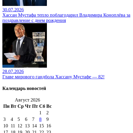
30.07.2026
Хассан Мустафа тепло поблагодарил Владимира Коноплёва за
поздравление с днем рождения
28.07.2026
Главе мирового гандбола Хассану Мустафе — 82!
Календарь новостей
Август 2026
Пн
Вт
Ср
Чт
Пт
Сб
Вс
1
2
3
4
5
6
7
8
9
10
11
12
13
14
15
16
17
18
19
20
21
22
23