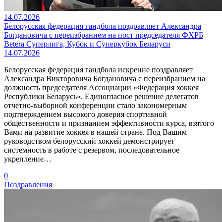
14.07.2026
Белорусская федерация гандбола поздравляет Александра
Богдановича с переизбранием на пост председателя ФХРБ
Betera Суперлига, Кубок и Суперкубок Беларуси
14.07.2026
Белорусская федерация гандбола искренне поздравляет
Александра Викторовича Богдановича с переизбранием на
должность председателя Ассоциации «Федерация хоккея
Республики Беларусь». Единогласное решение делегатов
отчетно-выборной конференции стало закономерным
подтверждением высокого доверия спортивной
общественности и признанием эффективности курса, взятого
Вами на развитие хоккея в нашей стране. Под Вашим
руководством белорусский хоккей демонстрирует
системность в работе с резервом, последовательное
укрепление…
0
Поздравления