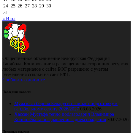
24
25
26
27
28
29
30
31
« Июл
Общественное объединение Белорусская Федерация
Гандбола. Копирование и размещение на сторонних ресурсах
любых материалов с сайта БФГ разрешено с учетом
размещения ссылки на сайт БФГ.
Сообщить о допинге
Последние новости
Мужская сборная Беларуси начинает подготовку к
гандбольному сезону 2026/2027
08.08.2026
Хассан Мустафа тепло поблагодарил Владимира
Коноплёва за поздравление с днем рождения
30.07.2026
Полезные ссылки