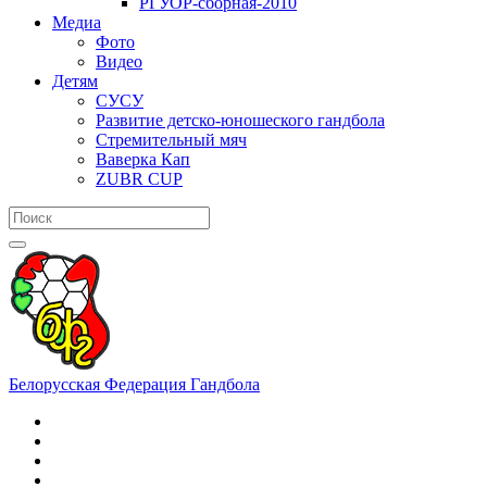
РГУОР-сборная-2010
Медиа
Фото
Видео
Детям
СУСУ
Развитие детско-юношеского гандбола
Стремительный мяч
Ваверка Кап
ZUBR CUP
Белорусская Федерация Гандбола