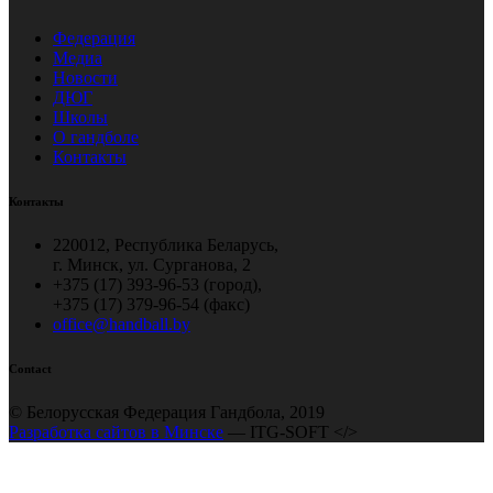
Федерация
Медиа
Новости
ДЮГ
Школы
О гандболе
Контакты
Контакты
220012, Республика Беларусь,
г. Минск, ул. Сурганова, 2
+375 (17) 393-96-53 (город),
+375 (17) 379-96-54 (факс)
office@handball.by
Contact
© Белорусская Федерация Гандбола, 2019
Разработка сайтов в Минске
— ITG-SOFT </>