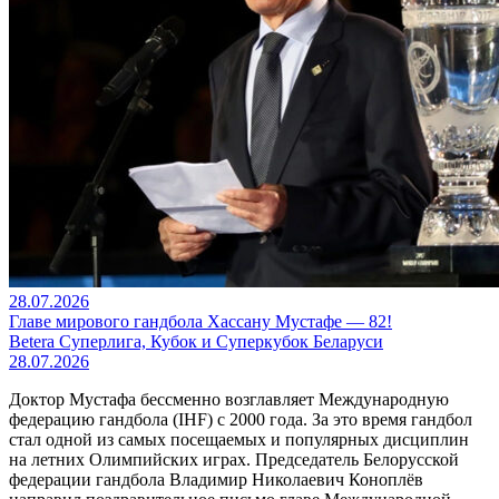
28.07.2026
Главе мирового гандбола Хассану Мустафе — 82!
Betera Суперлига, Кубок и Суперкубок Беларуси
28.07.2026
Доктор Мустафа бессменно возглавляет Международную
федерацию гандбола (IHF) с 2000 года. За это время гандбол
стал одной из самых посещаемых и популярных дисциплин
на летних Олимпийских играх. Председатель Белорусской
федерации гандбола Владимир Николаевич Коноплёв