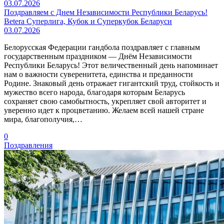
03.07.2026
Поздравляем с Днем Независимости Республики Беларусь!
Betera Суперлига, Кубок и Суперкубок Беларуси
03.07.2026
Белорусская Федерации гандбола поздравляет с главным
государственным праздником — Днём Независимости
Республики Беларусь! Этот величественный день напоминает
нам о важности суверенитета, единства и преданности
Родине. Знаковый день отражает гигантский труд, стойкость и
мужество всего народа, благодаря которым Беларусь
сохраняет свою самобытность, укрепляет свой авторитет и
уверенно идет к процветанию. Желаем всей нашей стране
мира, благополучия,…
0
Поздравления