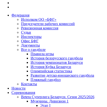
Федерация
Исполком ОО «БФГ»
Председатели рабочих комиссий
Ревизионная комиссия
Судьи
Инспекторы
Офис БФГ
Документы
Все о гандболе
Правила игры
История белорусского гандбола
История чемпионатов Беларуси
История Кубка Беларуси
Олимпийская статистика
Развитие детско-юношеского гандбола
Пляжный гандбол
Контакты
Новости
Соревнования
Betera Суперлига Беларуси. Сезон 2025/2026
Мужчины. Дивизион 1
Этап I