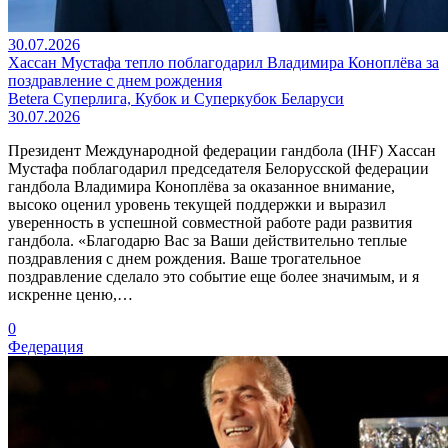
30.07.2026
Хассан Мустафа тепло поблагодарил Владимира Коноплёва за
поздравление с днем рождения
Betera Суперлига, Кубок и Суперкубок Беларуси
30.07.2026
Президент Международной федерации гандбола (IHF) Хассан
Мустафа поблагодарил председателя Белорусской федерации
гандбола Владимира Коноплёва за оказанное внимание,
высоко оценил уровень текущей поддержки и выразил
уверенность в успешной совместной работе ради развития
гандбола. «Благодарю Вас за Ваши действительно теплые
поздравления с днем рождения. Ваше трогательное
поздравление сделало это событие еще более значимым, и я
искренне ценю,…
0
Федерация