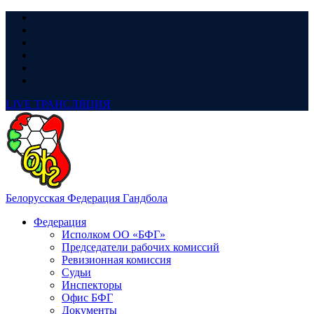
LIVE
ТРАНСЛЯЦИЯ
Белорусская Федерация Гандбола
Федерация
Исполком ОО «БФГ»
Председатели рабочих комиссий
Ревизионная комиссия
Судьи
Инспекторы
Офис БФГ
Документы