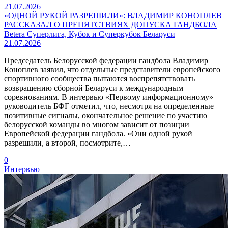
21.07.2026
«ОДНОЙ РУКОЙ РАЗРЕШИЛИ»: ВЛАДИМИР КОНОПЛЕВ
РАССКАЗАЛ О ПРЕПЯТСТВИЯХ ДОПУСКА ГАНДБОЛА
Betera Суперлига, Кубок и Суперкубок Беларуси
21.07.2026
Председатель Белорусской федерации гандбола Владимир
Коноплев заявил, что отдельные представители европейского
спортивного сообщества пытаются воспрепятствовать
возвращению сборной Беларуси к международным
соревнованиям. В интервью «Первому информационному»
руководитель БФГ отметил, что, несмотря на определенные
позитивные сигналы, окончательное решение по участию
белорусской команды во многом зависит от позиции
Европейской федерации гандбола. «Они одной рукой
разрешили, а второй, посмотрите,…
0
Интервью