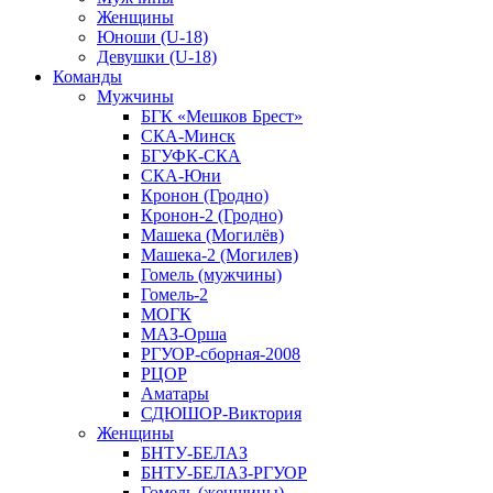
Женщины
Юноши (U-18)
Девушки (U-18)
Команды
Мужчины
БГК «Мешков Брест»
СКА-Минск
БГУФК-СКА
СКА-Юни
Кронон (Гродно)
Кронон-2 (Гродно)
Машека (Могилёв)
Машека-2 (Могилев)
Гомель (мужчины)
Гомель-2
МОГК
МАЗ-Орша
РГУОР-сборная-2008
РЦОР
Аматары
СДЮШОР-Виктория
Женщины
БНТУ-БЕЛАЗ
БНТУ-БЕЛАЗ-РГУОР
Гомель (женщины)