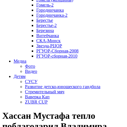
Гомель-2
Городничанка
Городничанка-2
Берестье
Берестье-2
Березина
Витебчанка
СКА-Минск
Звезда-РЦОР
РГУОР-Сборная-2008
РГУОР-сборная-2010
Медиа
Фото
Видео
Детям
СУСУ
Развитие детско-юношеского гандбола
Стремительный мяч
Ваверка Кап
ZUBR CUP
Хассан Мустафа тепло
поблагодарил Владимира