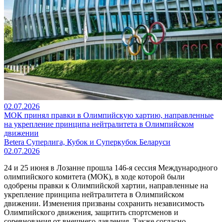
02.07.2026
МОК принял правки в Олимпийскую хартию, направленные
на укрепление принципа нейтралитета в Олимпийском
движении
Betera Суперлига, Кубок и Суперкубок Беларуси
02.07.2026
24 и 25 июня в Лозанне прошла 146-я сессия Международного
олимпийского комитета (МОК), в ходе которой были
одобрены правки к Олимпийской хартии, направленные на
укрепление принципа нейтралитета в Олимпийском
движении. Изменения призваны сохранить независимость
Олимпийского движения, защитить спортсменов и
соревнования от внешнего давления. Также согласно