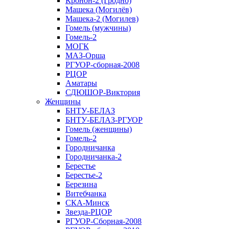
Кронон-2 (Гродно)
Машека (Могилёв)
Машека-2 (Могилев)
Гомель (мужчины)
Гомель-2
МОГК
МАЗ-Орша
РГУОР-сборная-2008
РЦОР
Аматары
СДЮШОР-Виктория
Женщины
БНТУ-БЕЛАЗ
БНТУ-БЕЛАЗ-РГУОР
Гомель (женщины)
Гомель-2
Городничанка
Городничанка-2
Берестье
Берестье-2
Березина
Витебчанка
СКА-Минск
Звезда-РЦОР
РГУОР-Сборная-2008