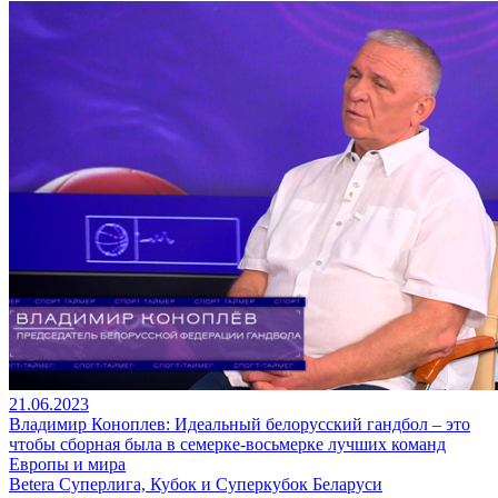
21.06.2023
Владимир Коноплев: Идеальный белорусский гандбол – это
чтобы сборная была в семерке-восьмерке лучших команд
Европы и мира
Betera Суперлига, Кубок и Суперкубок Беларуси