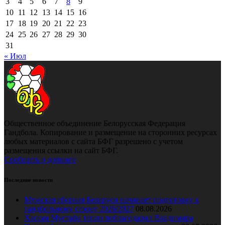
3
4
5
6
7
8
9
10
11
12
13
14
15
16
17
18
19
20
21
22
23
24
25
26
27
28
29
30
31
« Июл
Общественное объединение Белорусская Федерация
Гандбола. Копирование и размещение на сторонних ресурсах
любых материалов с сайта БФГ разрешено с учетом
размещения ссылки на сайт БФГ.
Сообщить о допинге
Последние новости
Мужская сборная Беларуси начинает подготовку к
гандбольному сезону 2026/2027
08.08.2026
Хассан Мустафа тепло поблагодарил Владимира