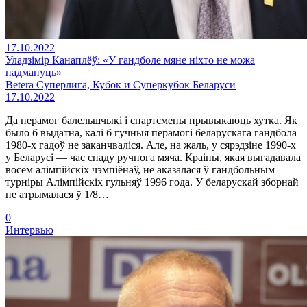
17.10.2022
Уладзімір Канаплёў: «У гандболе мяне ніхто не можа
падмануць»
Betera Суперлига, Кубок и Суперкубок Беларуси
17.10.2022
Да перамог балельшчыкі і спартсмены прывыкаюць хутка. Як
было б выдатна, калі б гучныя перамогі беларускага гандбола
1980-х гадоў не заканчваліся. Але, на жаль, у сярэдзіне 1990-х
у Беларусі — час спаду ручнога мяча. Краіны, якая выгадавала
восем алімпійскіх чэмпіёнаў, не аказалася ў гандбольным
турніры Алімпійскіх гульняў 1996 года. У беларускай зборнай
не атрымалася ў 1/8…
0
Интервью