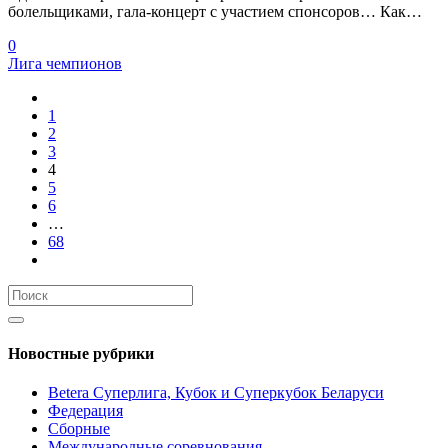
болельщиками, гала-концерт с участием спонсоров… Как…
0
Лига чемпионов
1
2
3
4
5
6
…
68
Новостные рубрики
Betera Суперлига, Кубок и Суперкубок Беларуси
Федерация
Сборные
Международные соревнования