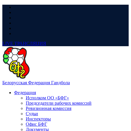
LIVE
ТРАНСЛЯЦИЯ
Белорусская Федерация Гандбола
Федерация
Исполком ОО «БФГ»
Председатели рабочих комиссий
Ревизионная комиссия
Судьи
Инспекторы
Офис БФГ
Документы