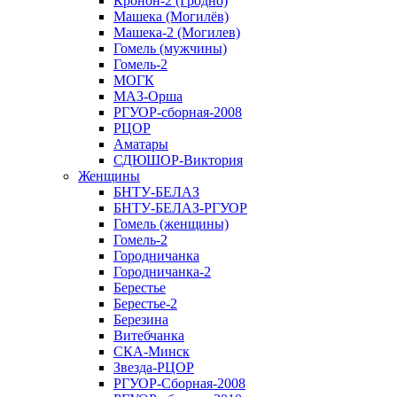
Кронон-2 (Гродно)
Машека (Могилёв)
Машека-2 (Могилев)
Гомель (мужчины)
Гомель-2
МОГК
МАЗ-Орша
РГУОР-сборная-2008
РЦОР
Аматары
СДЮШОР-Виктория
Женщины
БНТУ-БЕЛАЗ
БНТУ-БЕЛАЗ-РГУОР
Гомель (женщины)
Гомель-2
Городничанка
Городничанка-2
Берестье
Берестье-2
Березина
Витебчанка
СКА-Минск
Звезда-РЦОР
РГУОР-Сборная-2008