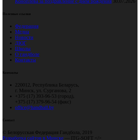
Коноплёва за поздравление с днем рождения
30.07.2026
Полезные ссылки
Федерация
Медиа
Новости
ДЮГ
Школы
О гандболе
Контакты
Контакты
220012, Республика Беларусь,
г. Минск, ул. Сурганова, 2
+375 (17) 393-96-53 (город),
+375 (17) 379-96-54 (факс)
office@handball.by
Contact
© Белорусская Федерация Гандбола, 2019
Разработка сайтов в Минске
— ITG-SOFT </>