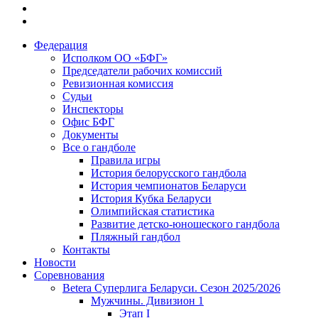
Федерация
Исполком ОО «БФГ»
Председатели рабочих комиссий
Ревизионная комиссия
Судьи
Инспекторы
Офис БФГ
Документы
Все о гандболе
Правила игры
История белорусского гандбола
История чемпионатов Беларуси
История Кубка Беларуси
Олимпийская статистика
Развитие детско-юношеского гандбола
Пляжный гандбол
Контакты
Новости
Соревнования
Betera Суперлига Беларуси. Сезон 2025/2026
Мужчины. Дивизион 1
Этап I