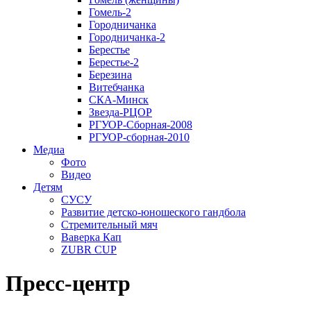
Гомель-2
Городничанка
Городничанка-2
Берестье
Берестье-2
Березина
Витебчанка
СКА-Минск
Звезда-РЦОР
РГУОР-Сборная-2008
РГУОР-сборная-2010
Медиа
Фото
Видео
Детям
СУСУ
Развитие детско-юношеского гандбола
Стремительный мяч
Ваверка Кап
ZUBR CUP
Пресс-центр