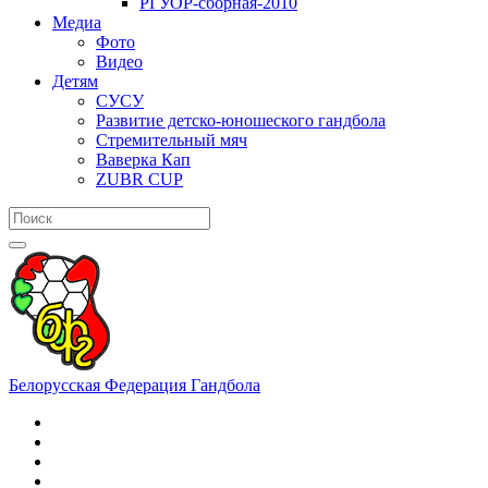
РГУОР-сборная-2010
Медиа
Фото
Видео
Детям
СУСУ
Развитие детско-юношеского гандбола
Стремительный мяч
Ваверка Кап
ZUBR CUP
Белорусская Федерация Гандбола