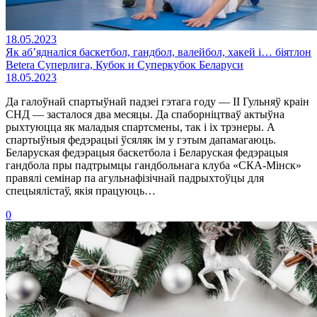
18.05.2023
Як аб’ядналіся баскетбол, гандбол, валейбол, хакей і… біятлон
Betera Суперлига, Кубок и Суперкубок Беларуси
18.05.2023
Да галоўнай спартыўнай падзеі гэтага году — ІІ Гульняў краін
СНД — засталося два месяцы. Да спаборніцтваў актыўна
рыхтуюцца як маладыя спартсмены, так і іх трэнеры. А
спартыўныя федэрацыі ўсяляк ім у гэтым дапамагаюць.
Беларуская федэрацыя баскетбола і Беларуская федэрацыя
гандбола пры падтрымцы гандбольнага клуба «СКА-Мінск»
правялі семінар па агульнафізічнай падрыхтоўцы для
спецыялістаў, якія працуюць…
0