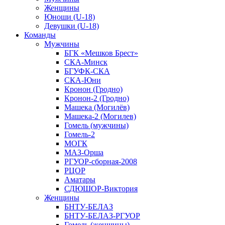
Женщины
Юноши (U-18)
Девушки (U-18)
Команды
Мужчины
БГК «Мешков Брест»
СКА-Минск
БГУФК-СКА
СКА-Юни
Кронон (Гродно)
Кронон-2 (Гродно)
Машека (Могилёв)
Машека-2 (Могилев)
Гомель (мужчины)
Гомель-2
МОГК
МАЗ-Орша
РГУОР-сборная-2008
РЦОР
Аматары
СДЮШОР-Виктория
Женщины
БНТУ-БЕЛАЗ
БНТУ-БЕЛАЗ-РГУОР
Гомель (женщины)