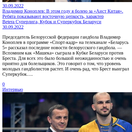
30.09.2022
Владимир Коноплев: В этом году я болею за «Аист Китая».
Ребята показывают восточную цепкость, характер
Betera Суперлига, Кубок и Суперкубок Беларуси
30.09.2022
Председатель Белорусской федерации гандбола Владимир
Коноплев в программе «Спорт-кадр» на телеканале «Беларусь
5» рассказал последние новости белорусского гандбола. —
Вспомним как «Машека» сыграла в Кубке Беларуси против
Бреста. Для всех это было большой неожиданностью и очень
приятно для болельщиков. Это говорит о том, что уровень
молодых гандболистов растет. И очень рад, что Брест выиграл
Суперкубок….
0
Интервью