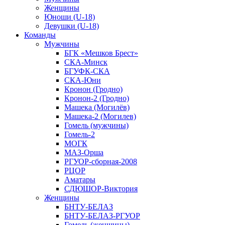
Женщины
Юноши (U-18)
Девушки (U-18)
Команды
Мужчины
БГК «Мешков Брест»
СКА-Минск
БГУФК-СКА
СКА-Юни
Кронон (Гродно)
Кронон-2 (Гродно)
Машека (Могилёв)
Машека-2 (Могилев)
Гомель (мужчины)
Гомель-2
МОГК
МАЗ-Орша
РГУОР-сборная-2008
РЦОР
Аматары
СДЮШОР-Виктория
Женщины
БНТУ-БЕЛАЗ
БНТУ-БЕЛАЗ-РГУОР
Гомель (женщины)