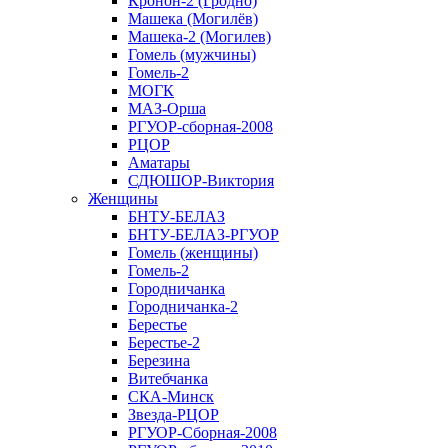
Кронон-2 (Гродно)
Машека (Могилёв)
Машека-2 (Могилев)
Гомель (мужчины)
Гомель-2
МОГК
МАЗ-Орша
РГУОР-сборная-2008
РЦОР
Аматары
СДЮШОР-Виктория
Женщины
БНТУ-БЕЛАЗ
БНТУ-БЕЛАЗ-РГУОР
Гомель (женщины)
Гомель-2
Городничанка
Городничанка-2
Берестье
Берестье-2
Березина
Витебчанка
СКА-Минск
Звезда-РЦОР
РГУОР-Сборная-2008