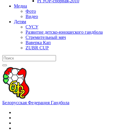
РГУОР-сборная-2010
Медиа
Фото
Видео
Детям
СУСУ
Развитие детско-юношеского гандбола
Стремительный мяч
Ваверка Кап
ZUBR CUP
Белорусская Федерация Гандбола