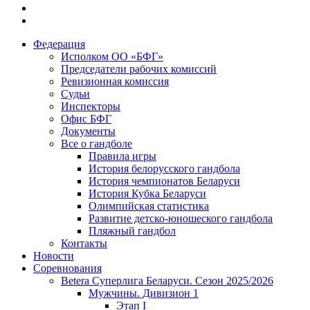
Федерация
Исполком ОО «БФГ»
Председатели рабочих комиссий
Ревизионная комиссия
Судьи
Инспекторы
Офис БФГ
Документы
Все о гандболе
Правила игры
История белорусского гандбола
История чемпионатов Беларуси
История Кубка Беларуси
Олимпийская статистика
Развитие детско-юношеского гандбола
Пляжный гандбол
Контакты
Новости
Соревнования
Betera Суперлига Беларуси. Сезон 2025/2026
Мужчины. Дивизион 1
Этап I