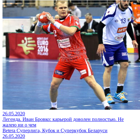
26.05.2020
Легенда. Иван Бровко: карьерой доволен полностью. Не
жалею ни о чем
Betera Суперлига, Кубок и Суперкубок Беларуси
26.05.2020