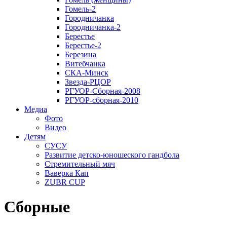
Гомель-2
Городничанка
Городничанка-2
Берестье
Берестье-2
Березина
Витебчанка
СКА-Минск
Звезда-РЦОР
РГУОР-Сборная-2008
РГУОР-сборная-2010
Медиа
Фото
Видео
Детям
СУСУ
Развитие детско-юношеского гандбола
Стремительный мяч
Ваверка Кап
ZUBR CUP
Сборные