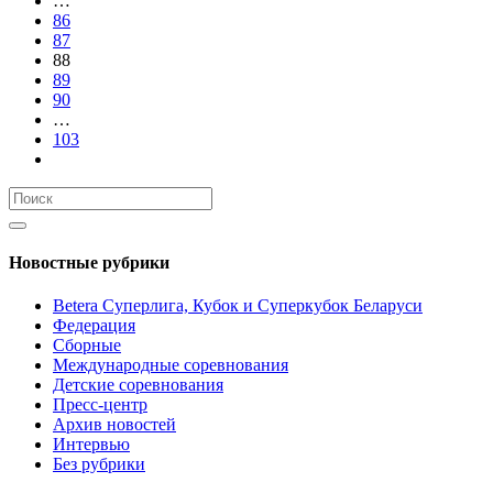
…
86
87
88
89
90
…
103
Новостные рубрики
Betera Суперлига, Кубок и Суперкубок Беларуси
Федерация
Сборные
Международные соревнования
Детские соревнования
Пресс-центр
Архив новостей
Интервью
Без рубрики