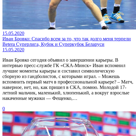
15.05.2020
Иван Бровко: Спасибо всем за то, что так долго меня терпели
Betera Суперлига, Кубок и Суперкубок Беларуси
15.05.2020
Иван Бровко сегодня объявил о завершении карьеры. В
интервью пресс-службе ГК «СКА-Минск» Иван вспомнил
лучшие моменты карьеры и составил символическую
сборную из гандболистов, с которыми играл. – Можешь
вспомнить первый матч в профессиональной карьере? – Матч,
наверное, нет, но, как пришел в СКА, помню. Молодой 17-
летний мальчик, маленький, хлюпенький, а вокруг взрослые
накаченные мужики — Фещенко,…
0