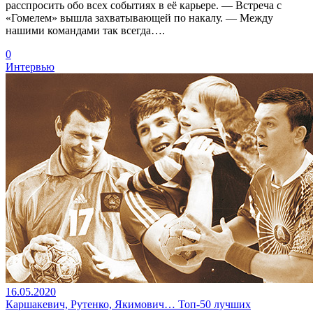
расспросить обо всех событиях в её карьере. — Встреча с
«Гомелем» вышла захватывающей по накалу. — Между
нашими командами так всегда….
0
Интервью
16.05.2020
Каршакевич, Рутенко, Якимович… Топ-50 лучших