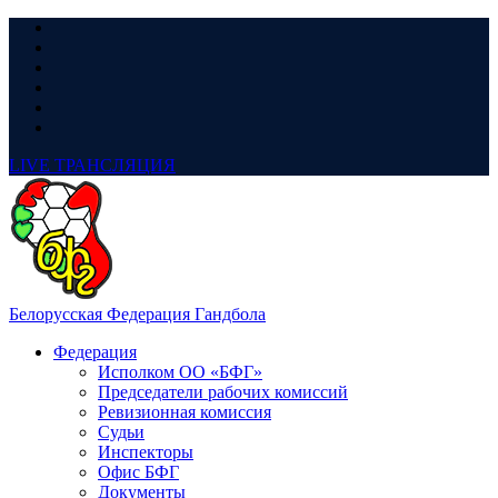
LIVE
ТРАНСЛЯЦИЯ
Белорусская Федерация Гандбола
Федерация
Исполком ОО «БФГ»
Председатели рабочих комиссий
Ревизионная комиссия
Судьи
Инспекторы
Офис БФГ
Документы