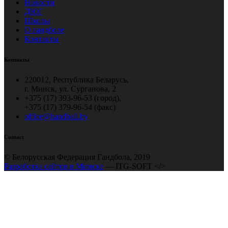
Новости
ДЮГ
Школы
О гандболе
Контакты
Контакты
220012, Республика Беларусь,
г. Минск, ул. Сурганова, 2
+375 (17) 393-96-53 (город),
+375 (17) 379-96-54 (факс)
office@handball.by
Contact
© Белорусская Федерация Гандбола, 2019
Разработка сайтов в Минске
— ITG-SOFT </>