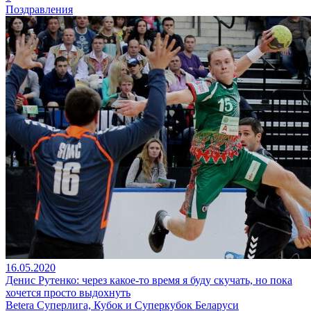
Поздравления
16.05.2020
Денис Рутенко: через какое-то время я буду скучать, но пока
хочется просто выдохнуть
Betera Суперлига, Кубок и Суперкубок Беларуси