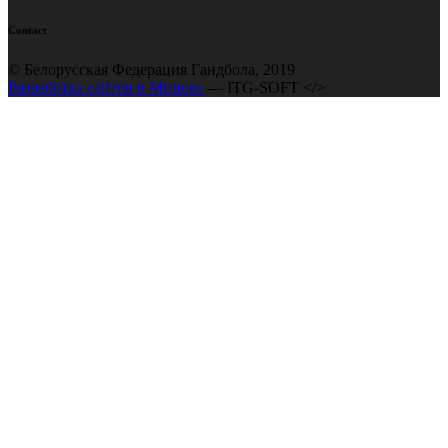
Contact
© Белорусская Федерация Гандбола, 2019
Разработка сайтов в Минске
— ITG-SOFT </>