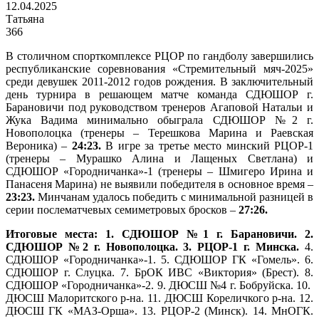
12.04.2025
Татьяна
366
В столичном спорткомплексе РЦОР по гандболу завершились
республиканские соревнования «Стремительный мяч-2025»
среди девушек 2011-2012 годов рождения. В заключительный
день турнира в решающем матче команда СДЮШОР г.
Барановичи под руководством тренеров Агаповой Натальи и
Жука Вадима минимально обыграла СДЮШОР №2 г.
Новополоцка (тренеры – Терешкова Марина и Раевская
Вероника) –
24:23.
В игре за третье место минский РЦОР-1
(тренеры – Мурашко Алина и Лащеных Светлана) и
СДЮШОР «Городничанка»-1 (тренеры – Шмигеро Ирина и
Панасеня Марина) не выявили победителя в основное время –
23:23.
Минчанам удалось победить с минимальной разницей в
серии послематчевых семиметровых бросков –
27:26.
Итоговые места: 1. СДЮШОР №1 г. Барановичи. 2.
СДЮШОР №2 г. Новополоцка. 3. РЦОР-1 г. Минска.
4.
СДЮШОР «Городничанка»-1. 5. СДЮШОР ГК «Гомель». 6.
СДЮШОР г. Слуцка. 7. БрОК ИВС «Виктория» (Брест). 8.
СДЮШОР «Городничанка»-2. 9. ДЮСШ №4 г. Бобруйска. 10.
ДЮСШ Малоритского р-на. 11. ДЮСШ Кореличкого р-на. 12.
ДЮСШ ГК «МАЗ-Орша». 13. РЦОР-2 (Минск). 14. МнОГК.