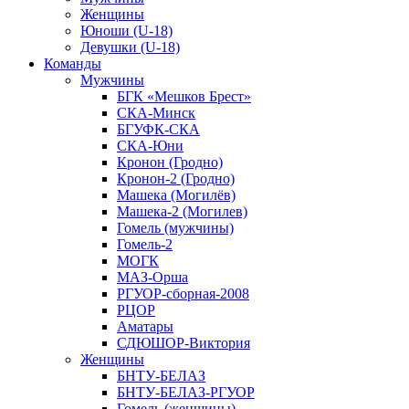
Женщины
Юноши (U-18)
Девушки (U-18)
Команды
Мужчины
БГК «Мешков Брест»
СКА-Минск
БГУФК-СКА
СКА-Юни
Кронон (Гродно)
Кронон-2 (Гродно)
Машека (Могилёв)
Машека-2 (Могилев)
Гомель (мужчины)
Гомель-2
МОГК
МАЗ-Орша
РГУОР-сборная-2008
РЦОР
Аматары
СДЮШОР-Виктория
Женщины
БНТУ-БЕЛАЗ
БНТУ-БЕЛАЗ-РГУОР
Гомель (женщины)