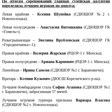
По итогам соревнований главная судейская коллегия
определила лучшим игроков по амплуа:
Левая крайняя –
Ксения Шупейко
(СДЮШОР №2 г.
Новополоцка);
Левая полусредняя –
Анастасия Витошкина
(СДЮШОР ГК
«Гомель»);
Разыгрывающая –
Эвелина Врублевская
(СДЮШОР ГК
«Городничанка»-1);
Правая крайняя –
Валерия Жарская
(РЦОР-1 г. Минска);
Правая полусредняя –
Ариана Карпович
(РЦОР-1 г. Минска);
Линейная –
Ирина Самсон
(СДЮШОР №1 г. Барановичи);
Вратарь –
Ксения Кузьмич
(ДЮСШ Кореличского р-на).
Лучшим бомбардиром стала
София Агапова
(СДЮШОР №1
г. Барановичи), забросившая 57 мячей.
Лучшим игроком турнира признана
Варвара Власова
(СДЮШОР №2 г. Новополоцка).