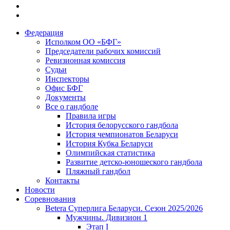
Федерация
Исполком ОО «БФГ»
Председатели рабочих комиссий
Ревизионная комиссия
Судьи
Инспекторы
Офис БФГ
Документы
Все о гандболе
Правила игры
История белорусского гандбола
История чемпионатов Беларуси
История Кубка Беларуси
Олимпийская статистика
Развитие детско-юношеского гандбола
Пляжный гандбол
Контакты
Новости
Соревнования
Betera Суперлига Беларуси. Сезон 2025/2026
Мужчины. Дивизион 1
Этап I