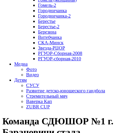
Гомель-2
Городничанка
Городничанка-2
Берестье
Берестье-2
Березина
Витебчанка
СКА-Минск
Звезда-РЦОР
РГУОР-Сборная-2008
РГУОР-сборная-2010
Медиа
Фото
Видео
Детям
СУСУ
Развитие детско-юношеского гандбола
Стремительный мяч
Ваверка Кап
ZUBR CUP
Команда СДЮШОР №1 г.
Барановичи стала