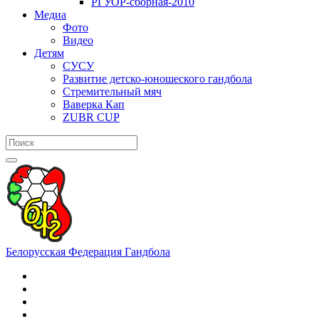
РГУОР-сборная-2010
Медиа
Фото
Видео
Детям
СУСУ
Развитие детско-юношеского гандбола
Стремительный мяч
Ваверка Кап
ZUBR CUP
Белорусская Федерация Гандбола