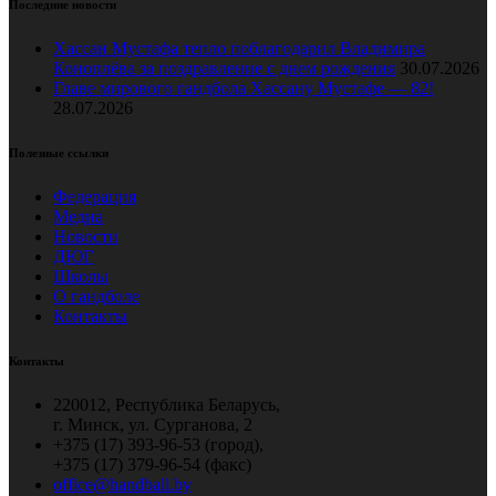
Последние новости
Хассан Мустафа тепло поблагодарил Владимира
Коноплёва за поздравление с днем рождения
30.07.2026
Главе мирового гандбола Хассану Мустафе — 82!
28.07.2026
Полезные ссылки
Федерация
Медиа
Новости
ДЮГ
Школы
О гандболе
Контакты
Контакты
220012, Республика Беларусь,
г. Минск, ул. Сурганова, 2
+375 (17) 393-96-53 (город),
+375 (17) 379-96-54 (факс)
office@handball.by