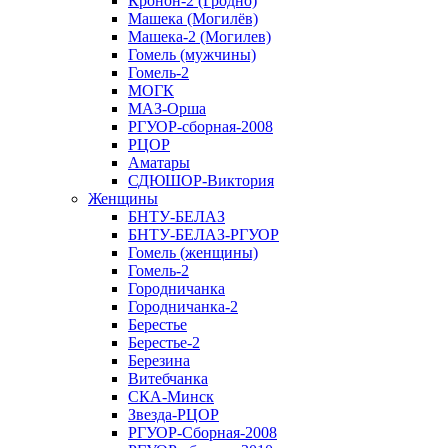
Кронон-2 (Гродно)
Машека (Могилёв)
Машека-2 (Могилев)
Гомель (мужчины)
Гомель-2
МОГК
МАЗ-Орша
РГУОР-сборная-2008
РЦОР
Аматары
СДЮШОР-Виктория
Женщины
БНТУ-БЕЛАЗ
БНТУ-БЕЛАЗ-РГУОР
Гомель (женщины)
Гомель-2
Городничанка
Городничанка-2
Берестье
Берестье-2
Березина
Витебчанка
СКА-Минск
Звезда-РЦОР
РГУОР-Сборная-2008