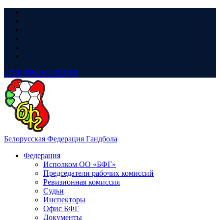
LIVE
ТРАНСЛЯЦИЯ
Белорусская Федерация Гандбола
Федерация
Исполком ОО «БФГ»
Председатели рабочих комиссий
Ревизионная комиссия
Судьи
Инспекторы
Офис БФГ
Документы