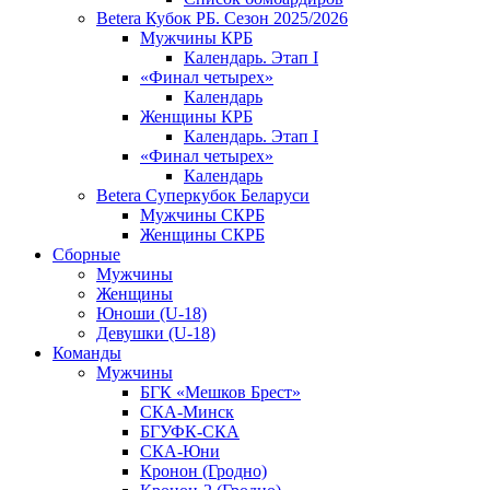
Betera Кубок РБ. Сезон 2025/2026
Мужчины КРБ
Календарь. Этап I
«Финал четырех»
Календарь
Женщины КРБ
Календарь. Этап I
«Финал четырех»
Календарь
Betera Суперкубок Беларуси
Мужчины СКРБ
Женщины СКРБ
Сборные
Мужчины
Женщины
Юноши (U-18)
Девушки (U-18)
Команды
Мужчины
БГК «Мешков Брест»
СКА-Минск
БГУФК-СКА
СКА-Юни
Кронон (Гродно)