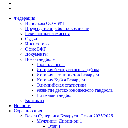
Федерация
Исполком ОО «БФГ»
Председатели рабочих комиссий
Ревизионная комиссия
Судьи
Инспекторы
Офис БФГ
Документы
Все о гандболе
Правила игры
История белорусского гандбола
История чемпионатов Беларуси
История Кубка Беларуси
Олимпийская статистика
Развитие детско-юношеского гандбола
Пляжный гандбол
Контакты
Новости
Соревнования
Betera Суперлига Беларуси. Сезон 2025/2026
Мужчины. Дивизион 1
Этап I