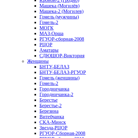
Кронон-2 (Гродно)
Машека (Могилёв)
Машека-2 (Могилев)
Гомель (мужчины)
Гомель-2
МОГК
МАЗ-Орша
РГУОР-сборная-2008
РЦОР
Аматары
СДЮШОР-Виктория
Женщины
БНТУ-БЕЛАЗ
БНТУ-БЕЛАЗ-РГУОР
Гомель (женщины)
Гомель-2
Городничанка
Городничанка-2
Берестье
Берестье-2
Березина
Витебчанка
СКА-Минск
Звезда-РЦОР
РГУОР-Сборная-2008