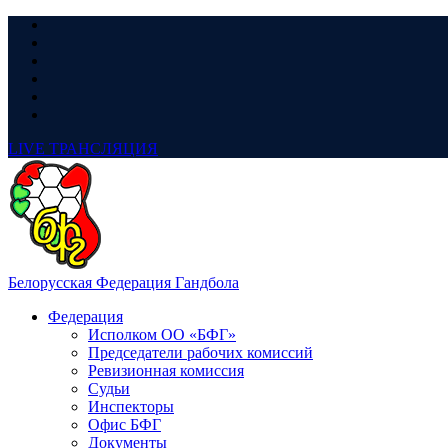
LIVE
ТРАНСЛЯЦИЯ
Белорусская Федерация Гандбола
Федерация
Исполком ОО «БФГ»
Председатели рабочих комиссий
Ревизионная комиссия
Судьи
Инспекторы
Офис БФГ
Документы