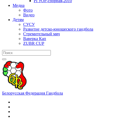
РГУОР-сборная-2010
Медиа
Фото
Видео
Детям
СУСУ
Развитие детско-юношеского гандбола
Стремительный мяч
Ваверка Кап
ZUBR CUP
Белорусская Федерация Гандбола