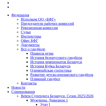
Федерация
Исполком ОО «БФГ»
Председатели рабочих комиссий
Ревизионная комиссия
Судьи
Инспекторы
Офис БФГ
Документы
Все о гандболе
Правила игры
История белорусского гандбола
История чемпионатов Беларуси
История Кубка Беларуси
Олимпийская статистика
Развитие детско-юношеского гандбола
Пляжный гандбол
Контакты
Новости
Соревнования
Betera Суперлига Беларуси. Сезон 2025/2026
Мужчины. Дивизион 1
Этап I