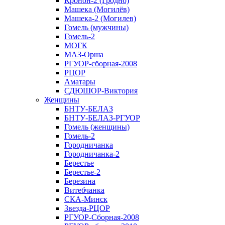
Кронон-2 (Гродно)
Машека (Могилёв)
Машека-2 (Могилев)
Гомель (мужчины)
Гомель-2
МОГК
МАЗ-Орша
РГУОР-сборная-2008
РЦОР
Аматары
СДЮШОР-Виктория
Женщины
БНТУ-БЕЛАЗ
БНТУ-БЕЛАЗ-РГУОР
Гомель (женщины)
Гомель-2
Городничанка
Городничанка-2
Берестье
Берестье-2
Березина
Витебчанка
СКА-Минск
Звезда-РЦОР
РГУОР-Сборная-2008