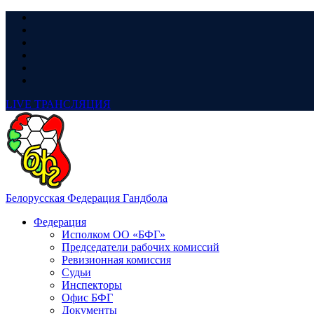
LIVE
ТРАНСЛЯЦИЯ
Белорусская Федерация Гандбола
Федерация
Исполком ОО «БФГ»
Председатели рабочих комиссий
Ревизионная комиссия
Судьи
Инспекторы
Офис БФГ
Документы