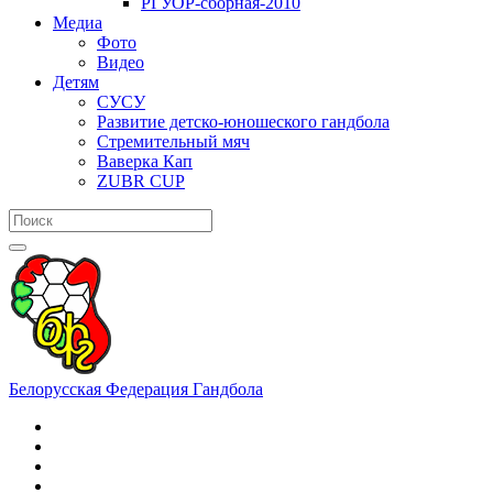
РГУОР-сборная-2010
Медиа
Фото
Видео
Детям
СУСУ
Развитие детско-юношеского гандбола
Стремительный мяч
Ваверка Кап
ZUBR CUP
Белорусская Федерация Гандбола