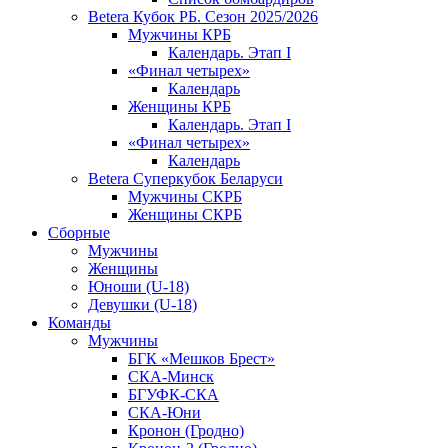
Betera Кубок РБ. Сезон 2025/2026
Мужчины КРБ
Календарь. Этап I
«Финал четырех»
Календарь
Женщины КРБ
Календарь. Этап I
«Финал четырех»
Календарь
Betera Суперкубок Беларуси
Мужчины СКРБ
Женщины СКРБ
Сборные
Мужчины
Женщины
Юноши (U-18)
Девушки (U-18)
Команды
Мужчины
БГК «Мешков Брест»
СКА-Минск
БГУФК-СКА
СКА-Юни
Кронон (Гродно)