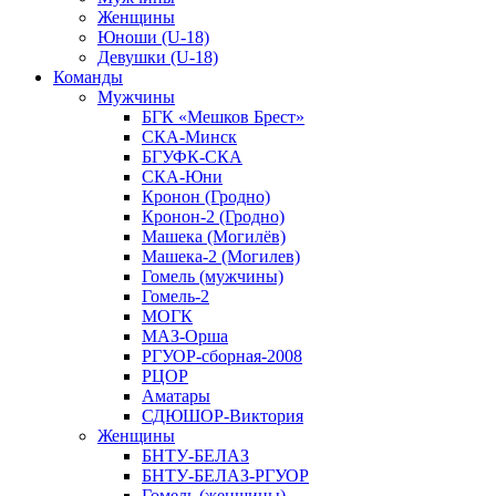
Женщины
Юноши (U-18)
Девушки (U-18)
Команды
Мужчины
БГК «Мешков Брест»
СКА-Минск
БГУФК-СКА
СКА-Юни
Кронон (Гродно)
Кронон-2 (Гродно)
Машека (Могилёв)
Машека-2 (Могилев)
Гомель (мужчины)
Гомель-2
МОГК
МАЗ-Орша
РГУОР-сборная-2008
РЦОР
Аматары
СДЮШОР-Виктория
Женщины
БНТУ-БЕЛАЗ
БНТУ-БЕЛАЗ-РГУОР
Гомель (женщины)