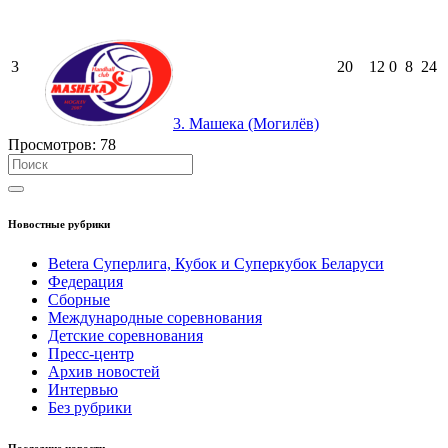
3
20
12
0
8
24
3. Машека (Могилёв)
Просмотров:
78
Новостные рубрики
Betera Суперлига, Кубок и Суперкубок Беларуси
Федерация
Сборные
Международные соревнования
Детские соревнования
Пресс-центр
Архив новостей
Интервью
Без рубрики