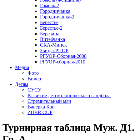
Гомель-2
Городничанка
Городничанка-2
Берестье
Берестье-2
Березина
Витебчанка
СКА-Минск
Звезда-РЦОР
РГУОР-Сборная-2008
РГУОР-сборная-2010
Медиа
Фото
Видео
Детям
СУСУ
Развитие детско-юношеского гандбола
Стремительный мяч
Ваверка Кап
ZUBR CUP
Турнирная таблица Муж. Д1.
Гр. А