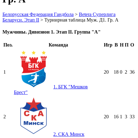
Белорусская Федерация Гандбола
>
Betera Суперлига
Беларуси. Этап II
>
Турнирная таблица Муж. Д1. Гр. А
Мужчины. Дивизион 1. Этап II. Группа "А"
Поз.
Команда
Игр
В
Н
П
О
1
20
18
0
2
36
1. БГК "Мешков
Брест"
2
20
16
1
3
33
2. СКА Минск