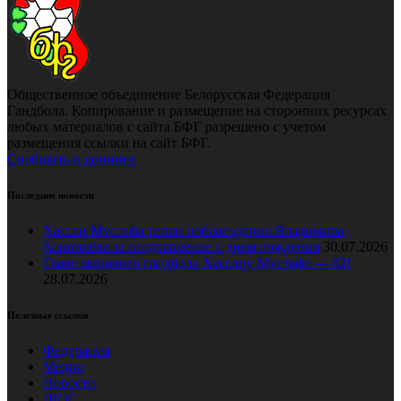
Общественное объединение Белорусская Федерация
Гандбола. Копирование и размещение на сторонних ресурсах
любых материалов с сайта БФГ разрешено с учетом
размещения ссылки на сайт БФГ.
Сообщить о допинге
Последние новости
Хассан Мустафа тепло поблагодарил Владимира
Коноплёва за поздравление с днем рождения
30.07.2026
Главе мирового гандбола Хассану Мустафе — 82!
28.07.2026
Полезные ссылки
Федерация
Медиа
Новости
ДЮГ