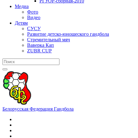
РГУОР-сборная-2010
Медиа
Фото
Видео
Детям
СУСУ
Развитие детско-юношеского гандбола
Стремительный мяч
Ваверка Кап
ZUBR CUP
Белорусская Федерация Гандбола