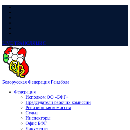
LIVE
ТРАНСЛЯЦИЯ
Белорусская Федерация Гандбола
Федерация
Исполком ОО «БФГ»
Председатели рабочих комиссий
Ревизионная комиссия
Судьи
Инспекторы
Офис БФГ
Документы