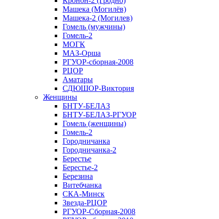
Кронон-2 (Гродно)
Машека (Могилёв)
Машека-2 (Могилев)
Гомель (мужчины)
Гомель-2
МОГК
МАЗ-Орша
РГУОР-сборная-2008
РЦОР
Аматары
СДЮШОР-Виктория
Женщины
БНТУ-БЕЛАЗ
БНТУ-БЕЛАЗ-РГУОР
Гомель (женщины)
Гомель-2
Городничанка
Городничанка-2
Берестье
Берестье-2
Березина
Витебчанка
СКА-Минск
Звезда-РЦОР
РГУОР-Сборная-2008