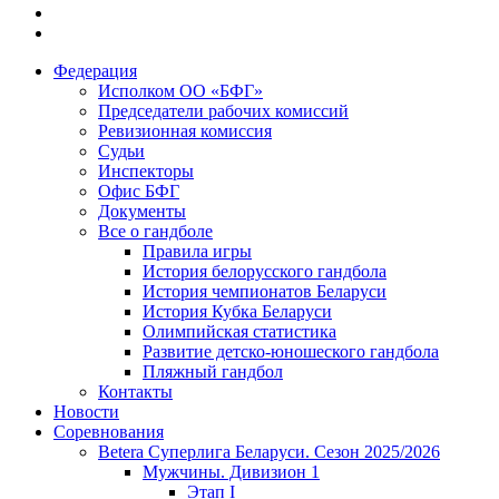
Федерация
Исполком ОО «БФГ»
Председатели рабочих комиссий
Ревизионная комиссия
Судьи
Инспекторы
Офис БФГ
Документы
Все о гандболе
Правила игры
История белорусского гандбола
История чемпионатов Беларуси
История Кубка Беларуси
Олимпийская статистика
Развитие детско-юношеского гандбола
Пляжный гандбол
Контакты
Новости
Соревнования
Betera Суперлига Беларуси. Сезон 2025/2026
Мужчины. Дивизион 1
Этап I