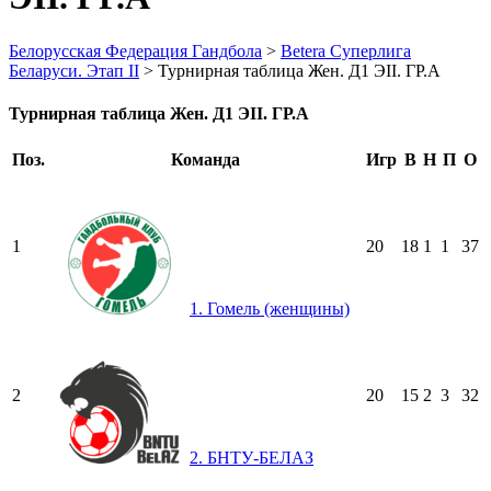
Белорусская Федерация Гандбола
>
Betera Суперлига
Беларуси. Этап II
>
Турнирная таблица Жен. Д1 ЭII. ГР.А
Турнирная таблица Жен. Д1 ЭII. ГР.А
Поз.
Команда
Игр
В
Н
П
О
1
20
18
1
1
37
1. Гомель (женщины)
2
20
15
2
3
32
2. БНТУ-БЕЛАЗ