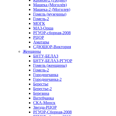
Кронон-2 (Гродно)
Машека (Могилёв)
Машека-2 (Могилев)
Гомель (мужчины)
Гомель-2
МОГК
МАЗ-Орша
РГУОР-сборная-2008
РЦОР
Аматары
СДЮШОР-Виктория
Женщины
БНТУ-БЕЛАЗ
БНТУ-БЕЛАЗ-РГУОР
Гомель (женщины)
Гомель-2
Городничанка
Городничанка-2
Берестье
Берестье-2
Березина
Витебчанка
СКА-Минск
Звезда-РЦОР
РГУОР-Сборная-2008