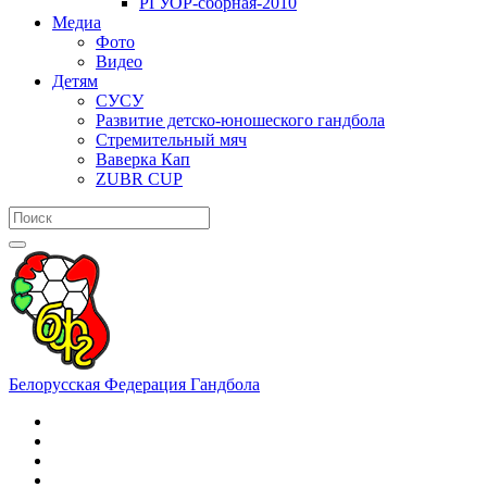
РГУОР-сборная-2010
Медиа
Фото
Видео
Детям
СУСУ
Развитие детско-юношеского гандбола
Стремительный мяч
Ваверка Кап
ZUBR CUP
Белорусская Федерация Гандбола