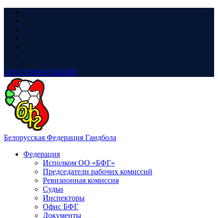
LIVE
ТРАНСЛЯЦИЯ
Белорусская Федерация Гандбола
Федерация
Исполком ОО «БФГ»
Председатели рабочих комиссий
Ревизионная комиссия
Судьи
Инспекторы
Офис БФГ
Документы