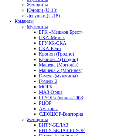
Женщины
Юноши (U-18)
Девушки (U-18)
Команды
Мужчины
БГК «Мешков Брест»
СКА-Минск
БГУФК-СКА
СКА-Юни
Кронон (Гродно)
Кронон-2 (Гродно)
Машека (Могилёв)
Машека-2 (Могилев)
Гомель (мужчины)
Гомель-2
МОГК
МАЗ-Орша
РГУОР-сборная-2008
РЦОР
Аматары
СДЮШОР-Виктория
Женщины
БНТУ-БЕЛАЗ
БНТУ-БЕЛАЗ-РГУОР
Гомель (женщины)