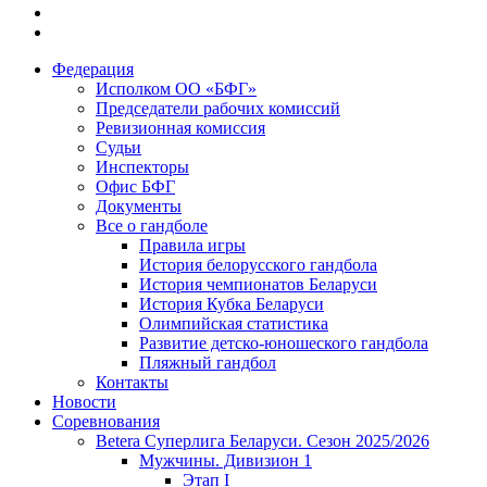
Федерация
Исполком ОО «БФГ»
Председатели рабочих комиссий
Ревизионная комиссия
Судьи
Инспекторы
Офис БФГ
Документы
Все о гандболе
Правила игры
История белорусского гандбола
История чемпионатов Беларуси
История Кубка Беларуси
Олимпийская статистика
Развитие детско-юношеского гандбола
Пляжный гандбол
Контакты
Новости
Соревнования
Betera Суперлига Беларуси. Сезон 2025/2026
Мужчины. Дивизион 1
Этап I