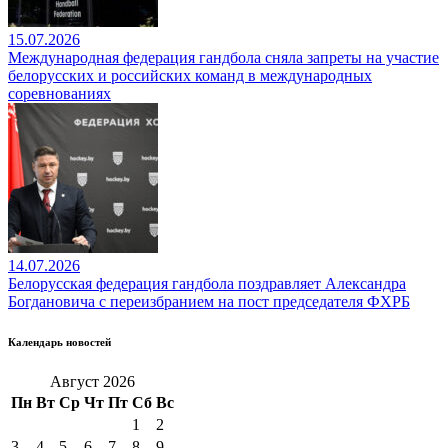
15.07.2026
Международная федерация гандбола сняла запреты на участие
белорусских и российских команд в международных
соревнованиях
14.07.2026
Белорусская федерация гандбола поздравляет Александра
Богдановича с переизбранием на пост председателя ФХРБ
Календарь новостей
Август 2026
Пн
Вт
Ср
Чт
Пт
Сб
Вс
1
2
3
4
5
6
7
8
9