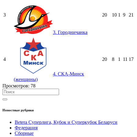
3
20
10
1
9
21
3. Городничанка
4
20
8
1
11
17
4. СКА-Минск
(женщины)
Просмотров:
78
Новостные рубрики
Betera Суперлига, Кубок и Суперкубок Беларуси
Федерация
Сборные