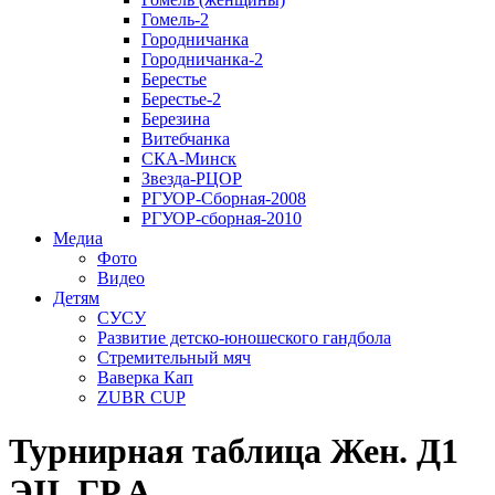
Гомель-2
Городничанка
Городничанка-2
Берестье
Берестье-2
Березина
Витебчанка
СКА-Минск
Звезда-РЦОР
РГУОР-Сборная-2008
РГУОР-сборная-2010
Медиа
Фото
Видео
Детям
СУСУ
Развитие детско-юношеского гандбола
Стремительный мяч
Ваверка Кап
ZUBR CUP
Турнирная таблица Жен. Д1
ЭII. ГР.А