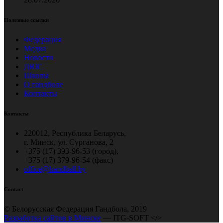
Полезные ссылки
Федерация
Медиа
Новости
ДЮГ
Школы
О гандболе
Контакты
Контакты
220012, Республика Беларусь,
г. Минск, ул. Сурганова, 2
+375 (17) 393-96-53 (город),
+375 (17) 379-96-54 (факс)
office@handball.by
Contact
© Белорусская Федерация Гандбола, 2019
Разработка сайтов в Минске
— ITG-SOFT </>