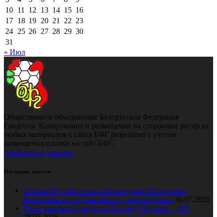
10
11
12
13
14
15
16
17
18
19
20
21
22
23
24
25
26
27
28
29
30
31
« Июл
Общественное объединение Белорусская Федерация
Гандбола. Копирование и размещение на сторонних ресурсах
любых материалов с сайта БФГ разрешено с учетом
размещения ссылки на сайт БФГ.
Сообщить о допинге
Последние новости
Хассан Мустафа тепло поблагодарил Владимира
Коноплёва за поздравление с днем рождения
30.07.2026
Главе мирового гандбола Хассану Мустафе — 82!
28.07.2026