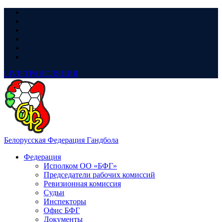
LIVE
ТРАНСЛЯЦИЯ
Белорусская Федерация Гандбола
Федерация
Исполком ОО «БФГ»
Председатели рабочих комиссий
Ревизионная комиссия
Судьи
Инспекторы
Офис БФГ
Документы