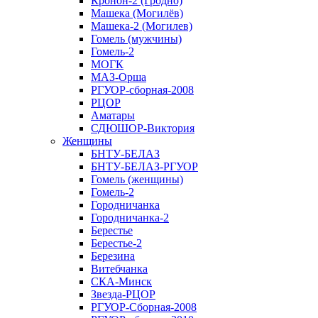
Кронон-2 (Гродно)
Машека (Могилёв)
Машека-2 (Могилев)
Гомель (мужчины)
Гомель-2
МОГК
МАЗ-Орша
РГУОР-сборная-2008
РЦОР
Аматары
СДЮШОР-Виктория
Женщины
БНТУ-БЕЛАЗ
БНТУ-БЕЛАЗ-РГУОР
Гомель (женщины)
Гомель-2
Городничанка
Городничанка-2
Берестье
Берестье-2
Березина
Витебчанка
СКА-Минск
Звезда-РЦОР
РГУОР-Сборная-2008