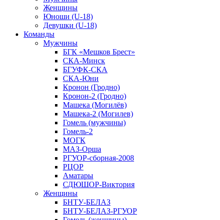
Женщины
Юноши (U-18)
Девушки (U-18)
Команды
Мужчины
БГК «Мешков Брест»
СКА-Минск
БГУФК-СКА
СКА-Юни
Кронон (Гродно)
Кронон-2 (Гродно)
Машека (Могилёв)
Машека-2 (Могилев)
Гомель (мужчины)
Гомель-2
МОГК
МАЗ-Орша
РГУОР-сборная-2008
РЦОР
Аматары
СДЮШОР-Виктория
Женщины
БНТУ-БЕЛАЗ
БНТУ-БЕЛАЗ-РГУОР
Гомель (женщины)