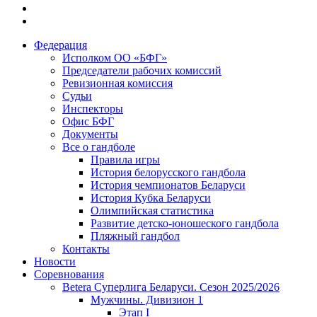
Федерация
Исполком ОО «БФГ»
Председатели рабочих комиссий
Ревизионная комиссия
Судьи
Инспекторы
Офис БФГ
Документы
Все о гандболе
Правила игры
История белорусского гандбола
История чемпионатов Беларуси
История Кубка Беларуси
Олимпийская статистика
Развитие детско-юношеского гандбола
Пляжный гандбол
Контакты
Новости
Соревнования
Betera Суперлига Беларуси. Сезон 2025/2026
Мужчины. Дивизион 1
Этап I