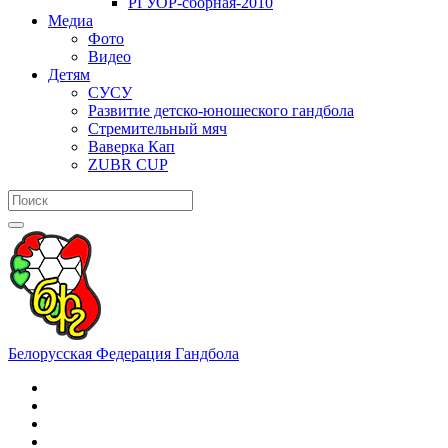
РГУОР-сборная-2010
Медиа
Фото
Видео
Детям
СУСУ
Развитие детско-юношеского гандбола
Стремительный мяч
Ваверка Кап
ZUBR CUP
Белорусская Федерация Гандбола