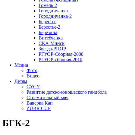
Гомель-2
Городничанка
Городничанка-2
Берестье
Берестье-2
Березина
Витебчанка
СКА-Минск
Звезда-РЦОР
РГУОР-Сборная-2008
РГУОР-сборная-2010
Медиа
Фото
Видео
Детям
СУСУ
Развитие детско-юношеского гандбола
Стремительный мяч
Ваверка Кап
ZUBR CUP
БГК-2