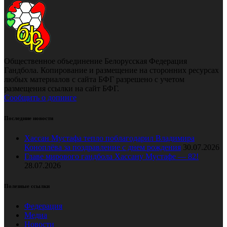
Общественное объединение Белорусская Федерация
Гандбола. Копирование и размещение на сторонних ресурсах
любых материалов с сайта БФГ разрешено с учетом
размещения ссылки на сайт БФГ.
Сообщить о допинге
Последние новости
Хассан Мустафа тепло поблагодарил Владимира
Коноплёва за поздравление с днем рождения
30.07.2026
Главе мирового гандбола Хассану Мустафе — 82!
28.07.2026
Полезные ссылки
Федерация
Медиа
Новости