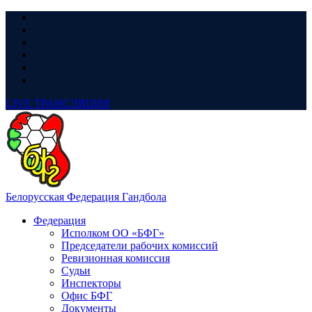
LIVE
ТРАНСЛЯЦИЯ
Белорусская Федерация Гандбола
Федерация
Исполком ОО «БФГ»
Председатели рабочих комиссий
Ревизионная комиссия
Судьи
Инспекторы
Офис БФГ
Документы