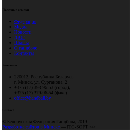
Полезные ссылки
Федерация
Медиа
Новости
ДЮГ
Школы
О гандболе
Контакты
Контакты
220012, Республика Беларусь,
г. Минск, ул. Сурганова, 2
+375 (17) 393-96-53 (город),
+375 (17) 379-96-54 (факс)
office@handball.by
Contact
© Белорусская Федерация Гандбола, 2019
Разработка сайтов в Минске
— ITG-SOFT </>