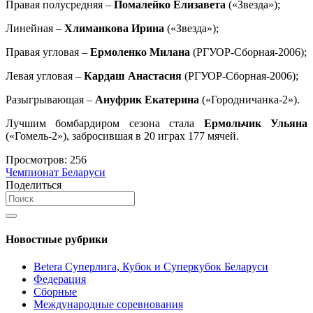
Правая полусредняя –
Помалейко Елизавета
(«Звезда»);
Линейная –
Хлиманкова Ирина
(«Звезда»);
Правая угловая –
Ермоленко Милана
(РГУОР-Сборная-2006);
Левая угловая –
Кардаш Анастасия
(РГУОР-Сборная-2006);
Разыгрывающая –
Ануфрик Екатерина
(«Городничанка-2»).
Лучшим бомбардиром сезона стала
Ермольчик Ульяна
(«Гомель-2»), забросившая в 20 играх 177 мячей.
Просмотров:
256
Чемпионат Беларуси
Поделиться
Новостные рубрики
Betera Суперлига, Кубок и Суперкубок Беларуси
Федерация
Сборные
Международные соревнования