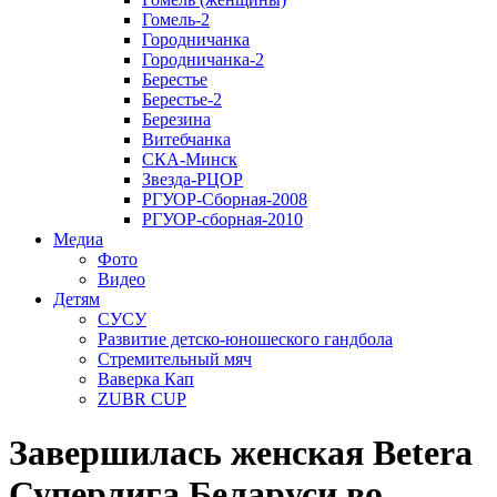
Гомель-2
Городничанка
Городничанка-2
Берестье
Берестье-2
Березина
Витебчанка
СКА-Минск
Звезда-РЦОР
РГУОР-Сборная-2008
РГУОР-сборная-2010
Медиа
Фото
Видео
Детям
СУСУ
Развитие детско-юношеского гандбола
Стремительный мяч
Ваверка Кап
ZUBR CUP
Завершилась женская Betera
Суперлига Беларуси во