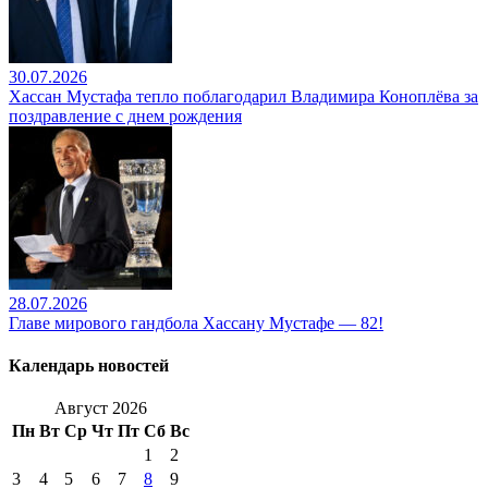
30.07.2026
Хассан Мустафа тепло поблагодарил Владимира Коноплёва за
поздравление с днем рождения
28.07.2026
Главе мирового гандбола Хассану Мустафе — 82!
Календарь новостей
Август 2026
Пн
Вт
Ср
Чт
Пт
Сб
Вс
1
2
3
4
5
6
7
8
9