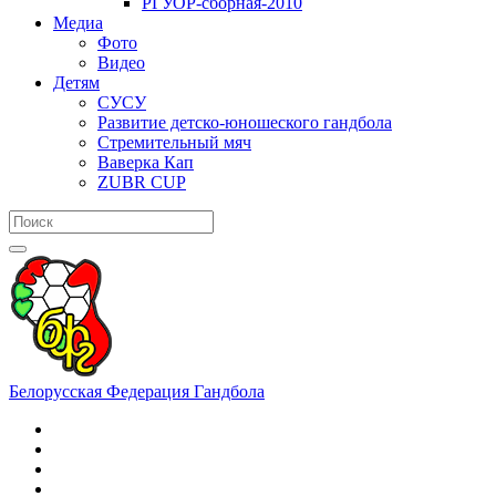
РГУОР-сборная-2010
Медиа
Фото
Видео
Детям
СУСУ
Развитие детско-юношеского гандбола
Стремительный мяч
Ваверка Кап
ZUBR CUP
Белорусская Федерация Гандбола