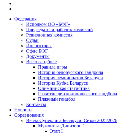
Федерация
Исполком ОО «БФГ»
Председатели рабочих комиссий
Ревизионная комиссия
Судьи
Инспекторы
Офис БФГ
Документы
Все о гандболе
Правила игры
История белорусского гандбола
История чемпионатов Беларуси
История Кубка Беларуси
Олимпийская статистика
Развитие детско-юношеского гандбола
Пляжный гандбол
Контакты
Новости
Соревнования
Betera Суперлига Беларуси. Сезон 2025/2026
Мужчины. Дивизион 1
Этап I