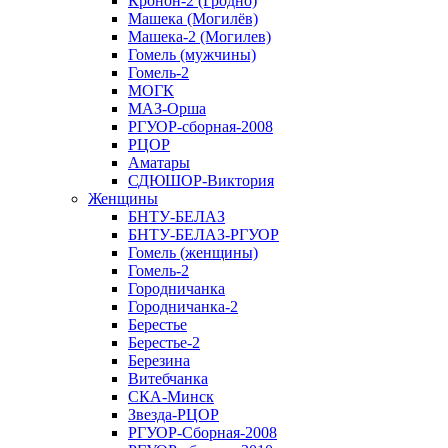
Кронон-2 (Гродно)
Машека (Могилёв)
Машека-2 (Могилев)
Гомель (мужчины)
Гомель-2
МОГК
МАЗ-Орша
РГУОР-сборная-2008
РЦОР
Аматары
СДЮШОР-Виктория
Женщины
БНТУ-БЕЛАЗ
БНТУ-БЕЛАЗ-РГУОР
Гомель (женщины)
Гомель-2
Городничанка
Городничанка-2
Берестье
Берестье-2
Березина
Витебчанка
СКА-Минск
Звезда-РЦОР
РГУОР-Сборная-2008