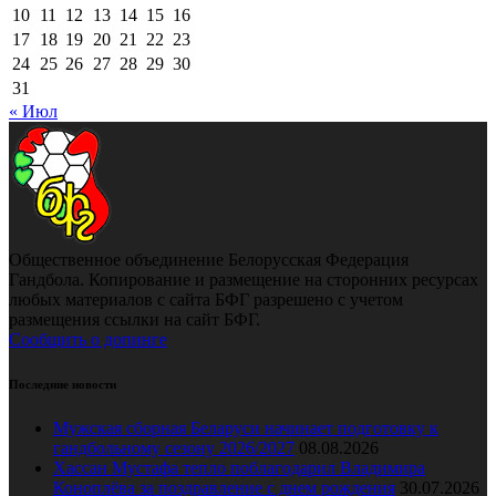
10
11
12
13
14
15
16
17
18
19
20
21
22
23
24
25
26
27
28
29
30
31
« Июл
Общественное объединение Белорусская Федерация
Гандбола. Копирование и размещение на сторонних ресурсах
любых материалов с сайта БФГ разрешено с учетом
размещения ссылки на сайт БФГ.
Сообщить о допинге
Последние новости
Мужская сборная Беларуси начинает подготовку к
гандбольному сезону 2026/2027
08.08.2026
Хассан Мустафа тепло поблагодарил Владимира
Коноплёва за поздравление с днем рождения
30.07.2026