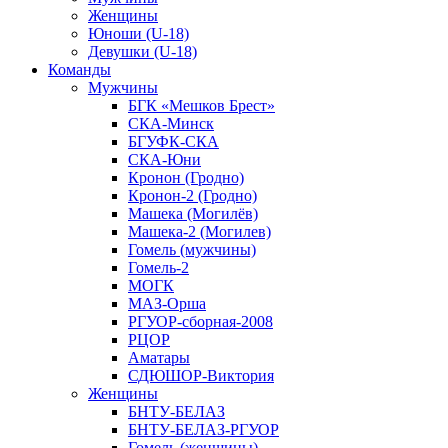
Женщины
Юноши (U-18)
Девушки (U-18)
Команды
Мужчины
БГК «Мешков Брест»
СКА-Минск
БГУФК-СКА
СКА-Юни
Кронон (Гродно)
Кронон-2 (Гродно)
Машека (Могилёв)
Машека-2 (Могилев)
Гомель (мужчины)
Гомель-2
МОГК
МАЗ-Орша
РГУОР-сборная-2008
РЦОР
Аматары
СДЮШОР-Виктория
Женщины
БНТУ-БЕЛАЗ
БНТУ-БЕЛАЗ-РГУОР
Гомель (женщины)