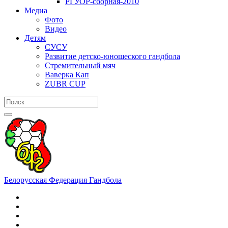
РГУОР-сборная-2010
Медиа
Фото
Видео
Детям
СУСУ
Развитие детско-юношеского гандбола
Стремительный мяч
Ваверка Кап
ZUBR CUP
Белорусская Федерация Гандбола