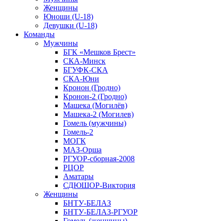
Женщины
Юноши (U-18)
Девушки (U-18)
Команды
Мужчины
БГК «Мешков Брест»
СКА-Минск
БГУФК-СКА
СКА-Юни
Кронон (Гродно)
Кронон-2 (Гродно)
Машека (Могилёв)
Машека-2 (Могилев)
Гомель (мужчины)
Гомель-2
МОГК
МАЗ-Орша
РГУОР-сборная-2008
РЦОР
Аматары
СДЮШОР-Виктория
Женщины
БНТУ-БЕЛАЗ
БНТУ-БЕЛАЗ-РГУОР
Гомель (женщины)