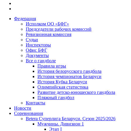
Федерация
Исполком ОО «БФГ»
Председатели рабочих комиссий
Ревизионная комиссия
Судьи
Инспекторы
Офис БФГ
Документы
Все о гандболе
Правила игры
История белорусского гандбола
История чемпионатов Беларуси
История Кубка Беларуси
Олимпийская статистика
Развитие детско-юношеского гандбола
Пляжный гандбол
Контакты
Новости
Соревнования
Betera Суперлига Беларуси. Сезон 2025/2026
Мужчины. Дивизион 1
Этап I