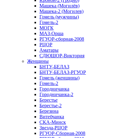
Кронон-2 (Гродно)
Машека (Могилёв)
Машека-2 (Могилев)
Гомель (мужчины)
Гомель-2
МОГК
МАЗ-Орша
РГУОР-сборная-2008
РЦОР
Аматары
СДЮШОР-Виктория
Женщины
БНТУ-БЕЛАЗ
БНТУ-БЕЛАЗ-РГУОР
Гомель (женщины)
Гомель-2
Городничанка
Городничанка-2
Берестье
Берестье-2
Березина
Витебчанка
СКА-Минск
Звезда-РЦОР
РГУОР-Сборная-2008