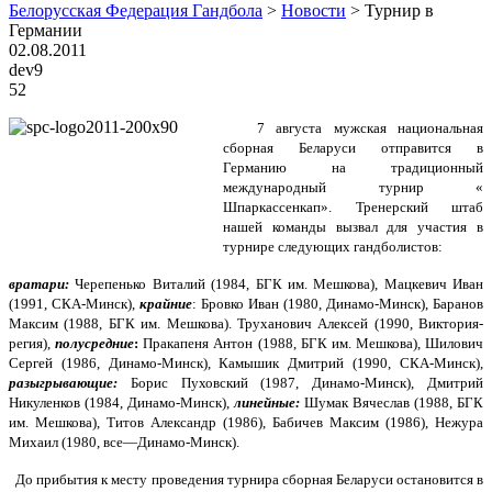
Белорусская Федерация Гандбола
>
Новости
>
Турнир в
Германии
02.08.2011
dev9
52
7 августа мужская национальная
сборная Беларуси отправится в
Германию на традиционный
международный турнир «
Шпаркассенкап». Тренерский штаб
нашей команды вызвал для участия в
турнире следующих гандболистов:
вратари:
Черепенько Виталий (1984, БГК им. Мешкова), Мацкевич Иван
(1991, СКА-Минск),
крайние
: Бровко Иван (1980, Динамо-Минск), Баранов
Максим (1988, БГК им. Мешкова). Труханович Алексей (1990, Виктория-
регия),
полусредние
:
Пракапеня Антон (1988, БГК им. Мешкова), Шилович
Сергей (1986, Динамо-Минск), Камышик Дмитрий (1990, СКА-Минск),
разыгрывающие:
Борис Пуховский
(1987, Динамо-Минск), Дмитрий
Никуленков (1984, Динамо-Минск),
линейные:
Шумак Вячеслав (1988, БГК
им. Мешкова), Титов Александр (1986), Бабичев Максим (1986), Нежура
Михаил (1980, все—Динамо-Минск).
До прибытия к месту проведения турнира сборная Беларуси остановится в