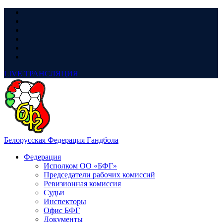
LIVE
ТРАНСЛЯЦИЯ
Белорусская Федерация Гандбола
Федерация
Исполком ОО «БФГ»
Председатели рабочих комиссий
Ревизионная комиссия
Судьи
Инспекторы
Офис БФГ
Документы