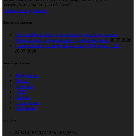
размещения ссылки на сайт БФГ.
Сообщить о допинге
Последние новости
Хассан Мустафа тепло поблагодарил Владимира
Коноплёва за поздравление с днем рождения
30.07.2026
Главе мирового гандбола Хассану Мустафе — 82!
28.07.2026
Полезные ссылки
Федерация
Медиа
Новости
ДЮГ
Школы
О гандболе
Контакты
Контакты
220012, Республика Беларусь,