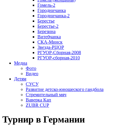
Гомель-2
Городничанка
Городничанка-2
Берестье
Берестье-2
Березина
Витебчанка
СКА-Минск
Звезда-РЦОР
РГУОР-Сборная-2008
РГУОР-сборная-2010
Медиа
Фото
Видео
Детям
СУСУ
Развитие детско-юношеского гандбола
Стремительный мяч
Ваверка Кап
ZUBR CUP
Турнир в Германии