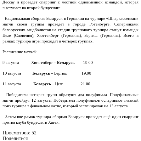
Дессау и проведет спарринг с местной одноименной командой, которая
выступает во второй бундеслиге.
Национальная сборная Беларуси в Германии на турнире «Шпаркассенкап»
матчи своей группы проведет в городе Ротенбурге. Соперниками
белорусских гандболистов на стадии группового турнира станут команды
Целе (Словения), Хюттенберг (Германия), Бергиш (Германия). Всего в
рамках турнира игры проходят в четырех группах.
Расписание матчей.
9 августа Хюттенберг –
Беларусь
19.00
10 августа
Беларусь
– Бергиш 19.00
11 августа
Беларусь
– Целе 21.00
Победители четырех групп образуют два полуфинала. Полуфинальные
матчи пройдут 12 августа. Победители полуфиналов оспаривают главный
приз турнира в финальном матче, который запланирован на 13 августа.
Затем вне рамок турнира сборная Беларуси проведет ещё один спарринг
против клуба бундеслиги Хаген.
Просмотров:
52
Поделиться