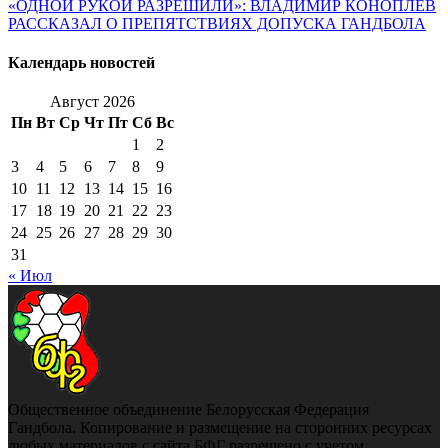
«ОДНОЙ РУКОЙ РАЗРЕШИЛИ»: ВЛАДИМИР КОНОПЛЕВ
РАССКАЗАЛ О ПРЕПЯТСТВИЯХ ДОПУСКА ГАНДБОЛА
Календарь новостей
Август 2026
Пн
Вт
Ср
Чт
Пт
Сб
Вс
1
2
3
4
5
6
7
8
9
10
11
12
13
14
15
16
17
18
19
20
21
22
23
24
25
26
27
28
29
30
31
« Июл
Общественное объединение Белорусская Федерация
Гандбола. Копирование и размещение на сторонних ресурсах
любых материалов с сайта БФГ разрешено с учетом