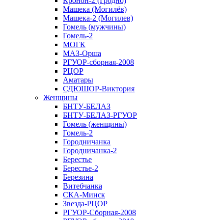
Кронон-2 (Гродно)
Машека (Могилёв)
Машека-2 (Могилев)
Гомель (мужчины)
Гомель-2
МОГК
МАЗ-Орша
РГУОР-сборная-2008
РЦОР
Аматары
СДЮШОР-Виктория
Женщины
БНТУ-БЕЛАЗ
БНТУ-БЕЛАЗ-РГУОР
Гомель (женщины)
Гомель-2
Городничанка
Городничанка-2
Берестье
Берестье-2
Березина
Витебчанка
СКА-Минск
Звезда-РЦОР
РГУОР-Сборная-2008