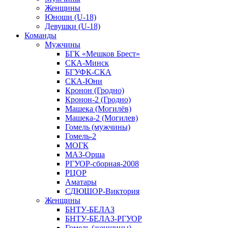
Женщины
Юноши (U-18)
Девушки (U-18)
Команды
Мужчины
БГК «Мешков Брест»
СКА-Минск
БГУФК-СКА
СКА-Юни
Кронон (Гродно)
Кронон-2 (Гродно)
Машека (Могилёв)
Машека-2 (Могилев)
Гомель (мужчины)
Гомель-2
МОГК
МАЗ-Орша
РГУОР-сборная-2008
РЦОР
Аматары
СДЮШОР-Виктория
Женщины
БНТУ-БЕЛАЗ
БНТУ-БЕЛАЗ-РГУОР
Гомель (женщины)