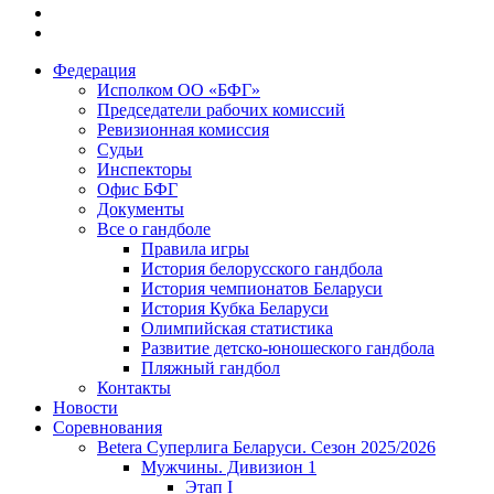
Федерация
Исполком ОО «БФГ»
Председатели рабочих комиссий
Ревизионная комиссия
Судьи
Инспекторы
Офис БФГ
Документы
Все о гандболе
Правила игры
История белорусского гандбола
История чемпионатов Беларуси
История Кубка Беларуси
Олимпийская статистика
Развитие детско-юношеского гандбола
Пляжный гандбол
Контакты
Новости
Соревнования
Betera Суперлига Беларуси. Сезон 2025/2026
Мужчины. Дивизион 1
Этап I