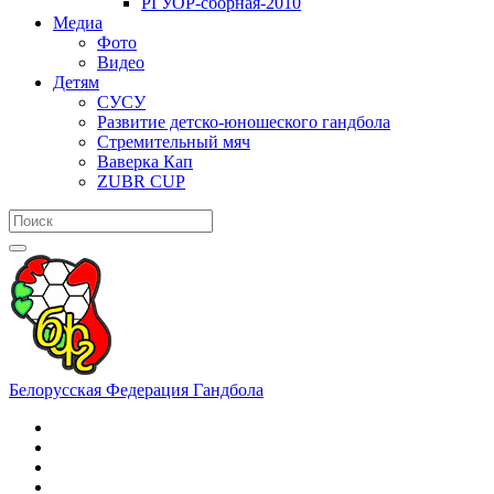
РГУОР-сборная-2010
Медиа
Фото
Видео
Детям
СУСУ
Развитие детско-юношеского гандбола
Стремительный мяч
Ваверка Кап
ZUBR CUP
Белорусская Федерация Гандбола