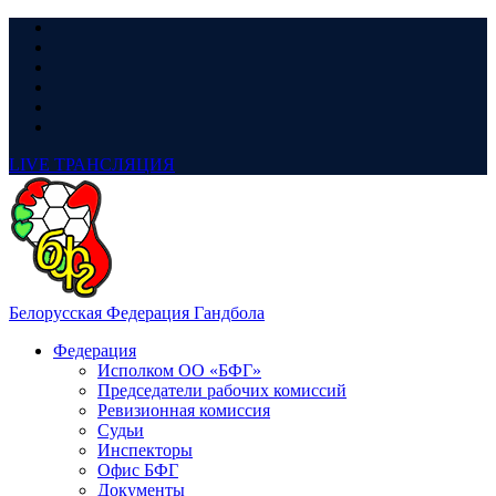
LIVE
ТРАНСЛЯЦИЯ
Белорусская Федерация Гандбола
Федерация
Исполком ОО «БФГ»
Председатели рабочих комиссий
Ревизионная комиссия
Судьи
Инспекторы
Офис БФГ
Документы