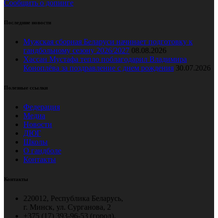
Сообщить о допинге
Последние новости
Мужская сборная Беларуси начинает подготовку к
гандбольному сезону 2026/2027
08.08.2026
Хассан Мустафа тепло поблагодарил Владимира
Коноплёва за поздравление с днем рождения
30.07.2026
Полезные ссылки
Федерация
Медиа
Новости
ДЮГ
Школы
О гандболе
Контакты
Контакты
220012, Республика Беларусь,
г. Минск, ул. Сурганова, 2
+375 (17) 393-96-53 (город),