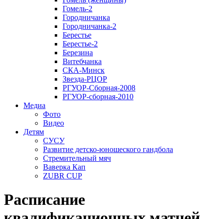
Гомель-2
Городничанка
Городничанка-2
Берестье
Берестье-2
Березина
Витебчанка
СКА-Минск
Звезда-РЦОР
РГУОР-Сборная-2008
РГУОР-сборная-2010
Медиа
Фото
Видео
Детям
СУСУ
Развитие детско-юношеского гандбола
Стремительный мяч
Ваверка Кап
ZUBR CUP
Расписание
квалификационных матчей