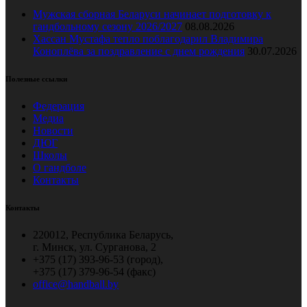
Мужская сборная Беларуси начинает подготовку к
гандбольному сезону 2026/2027
08.08.2026
Хассан Мустафа тепло поблагодарил Владимира
Коноплёва за поздравление с днем рождения
30.07.2026
Полезные ссылки
Федерация
Медиа
Новости
ДЮГ
Школы
О гандболе
Контакты
Контакты
220012, Республика Беларусь,
г. Минск, ул. Сурганова, 2
+375 (17) 393-96-53 (город),
+375 (17) 379-96-54 (факс)
office@handball.by