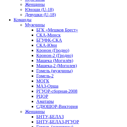
Женщины
Юноши (U-18)
Девушки (U-18)
Команды
Мужчины
БГК «Мешков Брест»
СКА-Минск
БГУФК-СКА
СКА-Юни
Кронон (Гродно)
Кронон-2 (Гродно)
Машека (Могилёв)
Машека-2 (Могилев)
Гомель (мужчины)
Гомель-2
МОГК
МАЗ-Орша
РГУОР-сборная-2008
РЦОР
Аматары
СДЮШОР-Виктория
Женщины
БНТУ-БЕЛАЗ
БНТУ-БЕЛАЗ-РГУОР
Гомель (женщины)