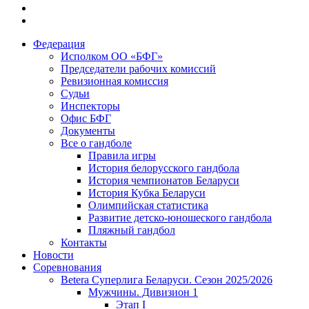
Федерация
Исполком ОО «БФГ»
Председатели рабочих комиссий
Ревизионная комиссия
Судьи
Инспекторы
Офис БФГ
Документы
Все о гандболе
Правила игры
История белорусского гандбола
История чемпионатов Беларуси
История Кубка Беларуси
Олимпийская статистика
Развитие детско-юношеского гандбола
Пляжный гандбол
Контакты
Новости
Соревнования
Betera Суперлига Беларуси. Сезон 2025/2026
Мужчины. Дивизион 1
Этап I