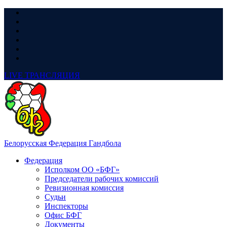
LIVE
ТРАНСЛЯЦИЯ
Белорусская Федерация Гандбола
Федерация
Исполком ОО «БФГ»
Председатели рабочих комиссий
Ревизионная комиссия
Судьи
Инспекторы
Офис БФГ
Документы