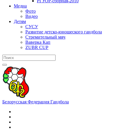
РГУОР-сборная-2010
Медиа
Фото
Видео
Детям
СУСУ
Развитие детско-юношеского гандбола
Стремительный мяч
Ваверка Кап
ZUBR CUP
Белорусская Федерация Гандбола