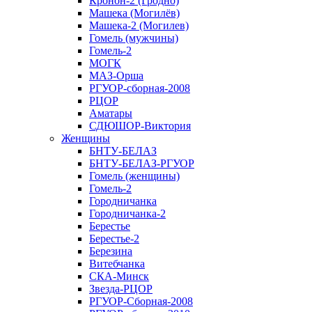
Кронон-2 (Гродно)
Машека (Могилёв)
Машека-2 (Могилев)
Гомель (мужчины)
Гомель-2
МОГК
МАЗ-Орша
РГУОР-сборная-2008
РЦОР
Аматары
СДЮШОР-Виктория
Женщины
БНТУ-БЕЛАЗ
БНТУ-БЕЛАЗ-РГУОР
Гомель (женщины)
Гомель-2
Городничанка
Городничанка-2
Берестье
Берестье-2
Березина
Витебчанка
СКА-Минск
Звезда-РЦОР
РГУОР-Сборная-2008