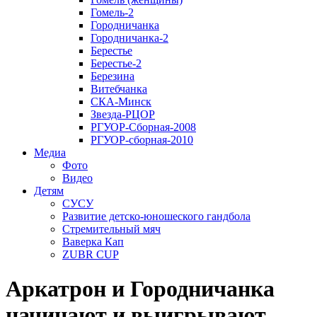
Гомель-2
Городничанка
Городничанка-2
Берестье
Берестье-2
Березина
Витебчанка
СКА-Минск
Звезда-РЦОР
РГУОР-Сборная-2008
РГУОР-сборная-2010
Медиа
Фото
Видео
Детям
СУСУ
Развитие детско-юношеского гандбола
Стремительный мяч
Ваверка Кап
ZUBR CUP
Аркатрон и Городничанка
начинают и выигрывают