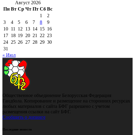
Август 2026
Пн
Вт
Ср
Чт
Пт
Сб
Вс
1
2
3
4
5
6
7
8
9
10
11
12
13
14
15
16
17
18
19
20
21
22
23
24
25
26
27
28
29
30
31
« Июл
Общественное объединение Белорусская Федерация
Гандбола. Копирование и размещение на сторонних ресурсах
любых материалов с сайта БФГ разрешено с учетом
размещения ссылки на сайт БФГ.
Сообщить о допинге
Последние новости