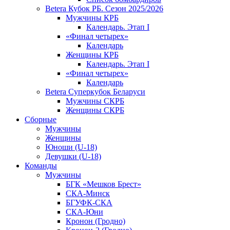
Betera Кубок РБ. Сезон 2025/2026
Мужчины КРБ
Календарь. Этап I
«Финал четырех»
Календарь
Женщины КРБ
Календарь. Этап I
«Финал четырех»
Календарь
Betera Суперкубок Беларуси
Мужчины СКРБ
Женщины СКРБ
Сборные
Мужчины
Женщины
Юноши (U-18)
Девушки (U-18)
Команды
Мужчины
БГК «Мешков Брест»
СКА-Минск
БГУФК-СКА
СКА-Юни
Кронон (Гродно)