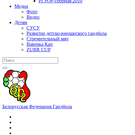
РГУОР-сборная-2010
Медиа
Фото
Видео
Детям
СУСУ
Развитие детско-юношеского гандбола
Стремительный мяч
Ваверка Кап
ZUBR CUP
Белорусская Федерация Гандбола