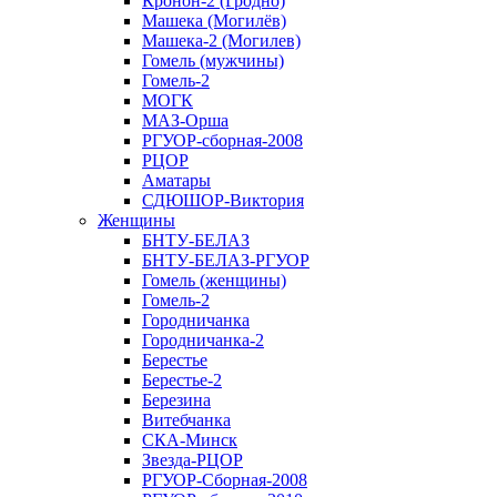
Кронон-2 (Гродно)
Машека (Могилёв)
Машека-2 (Могилев)
Гомель (мужчины)
Гомель-2
МОГК
МАЗ-Орша
РГУОР-сборная-2008
РЦОР
Аматары
СДЮШОР-Виктория
Женщины
БНТУ-БЕЛАЗ
БНТУ-БЕЛАЗ-РГУОР
Гомель (женщины)
Гомель-2
Городничанка
Городничанка-2
Берестье
Берестье-2
Березина
Витебчанка
СКА-Минск
Звезда-РЦОР
РГУОР-Сборная-2008