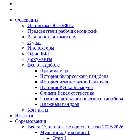
Федерация
Исполком ОО «БФГ»
Председатели рабочих комиссий
Ревизионная комиссия
Судьи
Инспекторы
Офис БФГ
Документы
Все о гандболе
Правила игры
История белорусского гандбола
История чемпионатов Беларуси
История Кубка Беларуси
Олимпийская статистика
Развитие детско-юношеского гандбола
Пляжный гандбол
Контакты
Новости
Соревнования
Betera Суперлига Беларуси. Сезон 2025/2026
Мужчины. Дивизион 1
Этап I