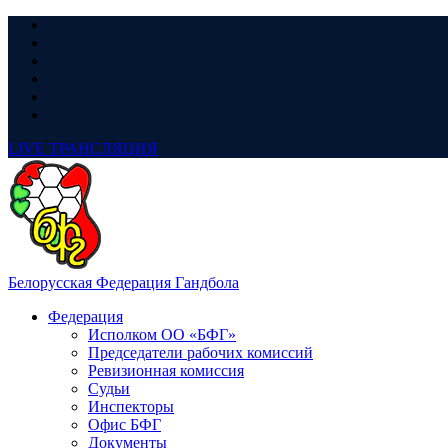
LIVE
ТРАНСЛЯЦИЯ
Белорусская Федерация Гандбола
Федерация
Исполком ОО «БФГ»
Председатели рабочих комиссий
Ревизионная комиссия
Судьи
Инспекторы
Офис БФГ
Документы