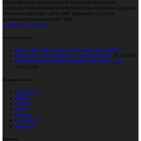
Общественное объединение Белорусская Федерация
Гандбола. Копирование и размещение на сторонних ресурсах
любых материалов с сайта БФГ разрешено с учетом
размещения ссылки на сайт БФГ.
Сообщить о допинге
Последние новости
Хассан Мустафа тепло поблагодарил Владимира
Коноплёва за поздравление с днем рождения
30.07.2026
Главе мирового гандбола Хассану Мустафе — 82!
28.07.2026
Полезные ссылки
Федерация
Медиа
Новости
ДЮГ
Школы
О гандболе
Контакты
Контакты