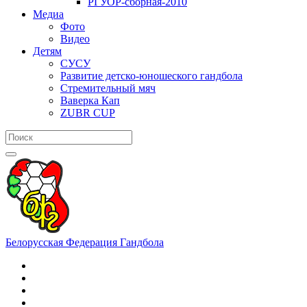
РГУОР-сборная-2010
Медиа
Фото
Видео
Детям
СУСУ
Развитие детско-юношеского гандбола
Стремительный мяч
Ваверка Кап
ZUBR CUP
Белорусская Федерация Гандбола