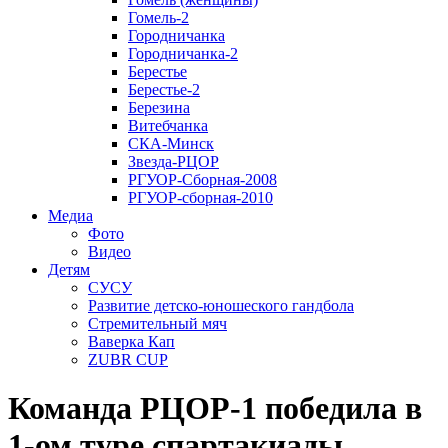
Гомель-2
Городничанка
Городничанка-2
Берестье
Берестье-2
Березина
Витебчанка
СКА-Минск
Звезда-РЦОР
РГУОР-Сборная-2008
РГУОР-сборная-2010
Медиа
Фото
Видео
Детям
СУСУ
Развитие детско-юношеского гандбола
Стремительный мяч
Ваверка Кап
ZUBR CUP
Команда РЦОР-1 победила в
1-ом туре спартакиады