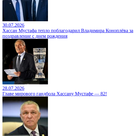
30.07.2026
Хассан Мустафа тепло поблагодарил Владимира Коноплёва за
поздравление с днем рождения
28.07.2026
Главе мирового гандбола Хассану Мустафе — 82!