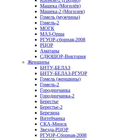
Кронон-2 (Гродно)
Машека (Могилёв)
Машека-2 (Могилев)
Гомель (мужчины)
Гомель-2
МОГК
МАЗ-Орша
РГУОР-сборная-2008
РЦОР
Аматары
СДЮШОР-Виктория
Женщины
БНТУ-БЕЛАЗ
БНТУ-БЕЛАЗ-РГУОР
Гомель (женщины)
Гомель-2
Городничанка
Городничанка-2
Берестье
Берестье-2
Березина
Витебчанка
СКА-Минск
Звезда-РЦОР
РГУОР-Сборная-2008