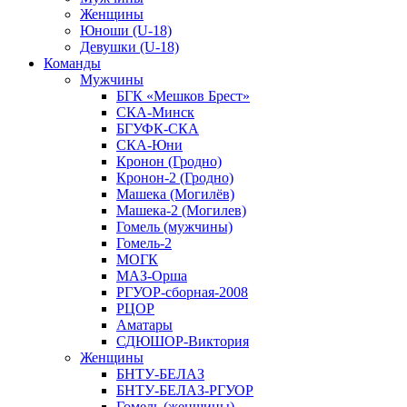
Женщины
Юноши (U-18)
Девушки (U-18)
Команды
Мужчины
БГК «Мешков Брест»
СКА-Минск
БГУФК-СКА
СКА-Юни
Кронон (Гродно)
Кронон-2 (Гродно)
Машека (Могилёв)
Машека-2 (Могилев)
Гомель (мужчины)
Гомель-2
МОГК
МАЗ-Орша
РГУОР-сборная-2008
РЦОР
Аматары
СДЮШОР-Виктория
Женщины
БНТУ-БЕЛАЗ
БНТУ-БЕЛАЗ-РГУОР
Гомель (женщины)