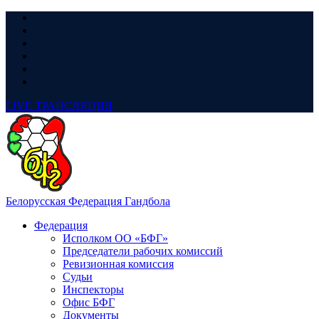
LIVE
ТРАНСЛЯЦИЯ
Белорусская Федерация Гандбола
Федерация
Исполком ОО «БФГ»
Председатели рабочих комиссий
Ревизионная комиссия
Судьи
Инспекторы
Офис БФГ
Документы