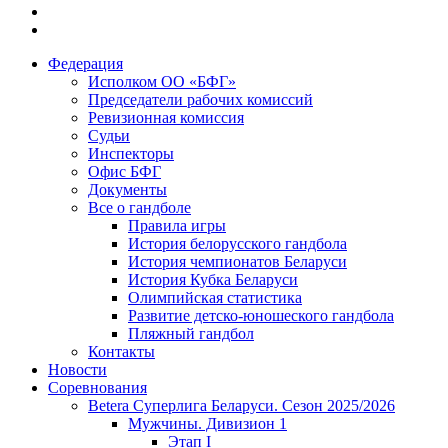
Федерация
Исполком ОО «БФГ»
Председатели рабочих комиссий
Ревизионная комиссия
Судьи
Инспекторы
Офис БФГ
Документы
Все о гандболе
Правила игры
История белорусского гандбола
История чемпионатов Беларуси
История Кубка Беларуси
Олимпийская статистика
Развитие детско-юношеского гандбола
Пляжный гандбол
Контакты
Новости
Соревнования
Betera Суперлига Беларуси. Сезон 2025/2026
Мужчины. Дивизион 1
Этап I