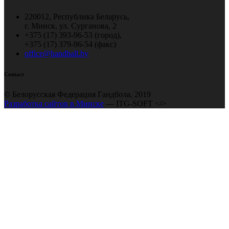
220012, Республика Беларусь,
г. Минск, ул. Сурганова, 2
+375 (17) 393-96-53 (город),
+375 (17) 379-96-54 (факс)
office@handball.by
Contact
© Белорусская Федерация Гандбола, 2019
Разработка сайтов в Минске
— ITG-SOFT </>