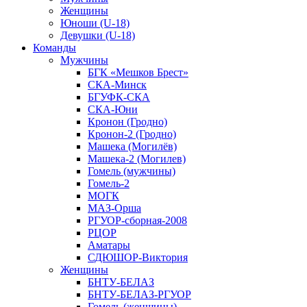
Женщины
Юноши (U-18)
Девушки (U-18)
Команды
Мужчины
БГК «Мешков Брест»
СКА-Минск
БГУФК-СКА
СКА-Юни
Кронон (Гродно)
Кронон-2 (Гродно)
Машека (Могилёв)
Машека-2 (Могилев)
Гомель (мужчины)
Гомель-2
МОГК
МАЗ-Орша
РГУОР-сборная-2008
РЦОР
Аматары
СДЮШОР-Виктория
Женщины
БНТУ-БЕЛАЗ
БНТУ-БЕЛАЗ-РГУОР
Гомель (женщины)