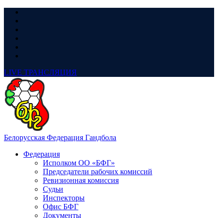
LIVE
ТРАНСЛЯЦИЯ
Белорусская Федерация Гандбола
Федерация
Исполком ОО «БФГ»
Председатели рабочих комиссий
Ревизионная комиссия
Судьи
Инспекторы
Офис БФГ
Документы