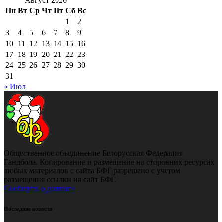
Август 2026
Пн
Вт
Ср
Чт
Пт
Сб
Вс
1
2
3
4
5
6
7
8
9
10
11
12
13
14
15
16
17
18
19
20
21
22
23
24
25
26
27
28
29
30
31
« Июл
Общественное объединение Белорусская Федерация
Гандбола. Копирование и размещение на сторонних ресурсах
любых материалов с сайта БФГ разрешено с учетом
размещения ссылки на сайт БФГ.
Сообщить о допинге
Последние новости