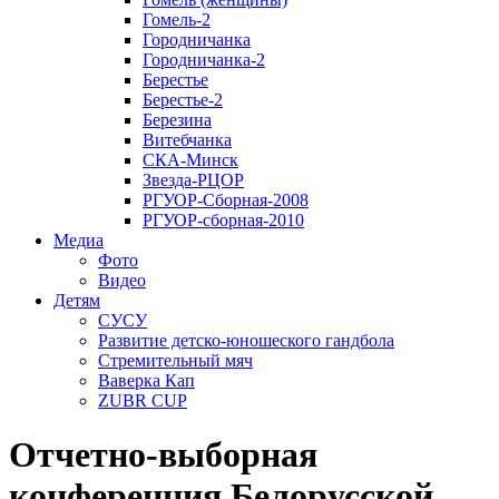
Гомель-2
Городничанка
Городничанка-2
Берестье
Берестье-2
Березина
Витебчанка
СКА-Минск
Звезда-РЦОР
РГУОР-Сборная-2008
РГУОР-сборная-2010
Медиа
Фото
Видео
Детям
СУСУ
Развитие детско-юношеского гандбола
Стремительный мяч
Ваверка Кап
ZUBR CUP
Отчетно-выборная
конференция Белорусской