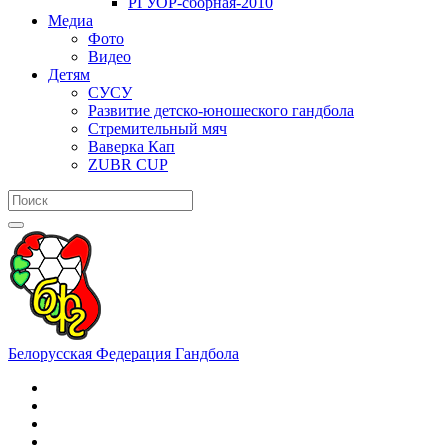
РГУОР-сборная-2010
Медиа
Фото
Видео
Детям
СУСУ
Развитие детско-юношеского гандбола
Стремительный мяч
Ваверка Кап
ZUBR CUP
Белорусская Федерация Гандбола