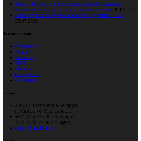
Хассан Мустафа тепло поблагодарил Владимира
Коноплёва за поздравление с днем рождения
30.07.2026
Главе мирового гандбола Хассану Мустафе — 82!
28.07.2026
Полезные ссылки
Федерация
Медиа
Новости
ДЮГ
Школы
О гандболе
Контакты
Контакты
220012, Республика Беларусь,
г. Минск, ул. Сурганова, 2
+375 (17) 393-96-53 (город),
+375 (17) 379-96-54 (факс)
office@handball.by
Contact