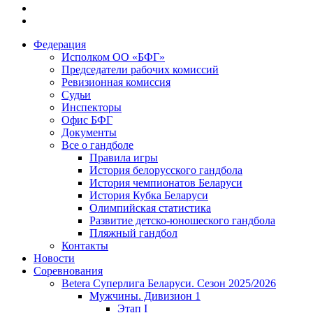
Федерация
Исполком ОО «БФГ»
Председатели рабочих комиссий
Ревизионная комиссия
Судьи
Инспекторы
Офис БФГ
Документы
Все о гандболе
Правила игры
История белорусского гандбола
История чемпионатов Беларуси
История Кубка Беларуси
Олимпийская статистика
Развитие детско-юношеского гандбола
Пляжный гандбол
Контакты
Новости
Соревнования
Betera Суперлига Беларуси. Сезон 2025/2026
Мужчины. Дивизион 1
Этап I