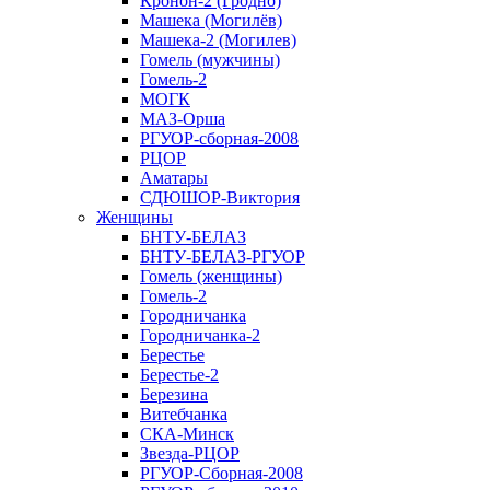
Кронон-2 (Гродно)
Машека (Могилёв)
Машека-2 (Могилев)
Гомель (мужчины)
Гомель-2
МОГК
МАЗ-Орша
РГУОР-сборная-2008
РЦОР
Аматары
СДЮШОР-Виктория
Женщины
БНТУ-БЕЛАЗ
БНТУ-БЕЛАЗ-РГУОР
Гомель (женщины)
Гомель-2
Городничанка
Городничанка-2
Берестье
Берестье-2
Березина
Витебчанка
СКА-Минск
Звезда-РЦОР
РГУОР-Сборная-2008