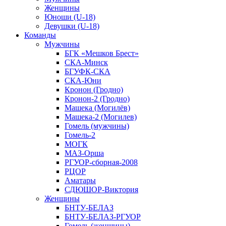
Женщины
Юноши (U-18)
Девушки (U-18)
Команды
Мужчины
БГК «Мешков Брест»
СКА-Минск
БГУФК-СКА
СКА-Юни
Кронон (Гродно)
Кронон-2 (Гродно)
Машека (Могилёв)
Машека-2 (Могилев)
Гомель (мужчины)
Гомель-2
МОГК
МАЗ-Орша
РГУОР-сборная-2008
РЦОР
Аматары
СДЮШОР-Виктория
Женщины
БНТУ-БЕЛАЗ
БНТУ-БЕЛАЗ-РГУОР
Гомель (женщины)