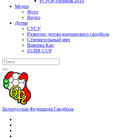
РГУОР-сборная-2010
Медиа
Фото
Видео
Детям
СУСУ
Развитие детско-юношеского гандбола
Стремительный мяч
Ваверка Кап
ZUBR CUP
Белорусская Федерация Гандбола