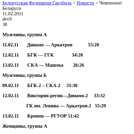
Белорусская Федерация Гандбола
>
Новости
>
Чемпионат
Беларуси
11.02.2011
dev9
38
Мужчины, группа А
11.02.11
Динамо — Аркатрон 55:20
12.02.11 БГК — ГГК
34:20
13.02.11 СКА — Машека
26:26
Мужчины, группа Б
09.02.11
БГК-2 – СКА-2
31:30
12.02.11
Виктория-регия—Динамо-2
33:32
ГК им. Левина — Аркатрон-2
55:29
13.02.11
Кронон — РГУОР
51:42
Женщины, группа А