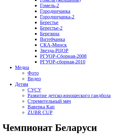
Гомель-2
Городничанка
Городничанка-2
Берестье
Берестье-2
Березина
Витебчанка
СКА-Минск
Звезда-РЦОР
РГУОР-Сборная-2008
РГУОР-сборная-2010
Медиа
Фото
Видео
Детям
СУСУ
Развитие детско-юношеского гандбола
Стремительный мяч
Ваверка Кап
ZUBR CUP
Чемпионат Беларуси