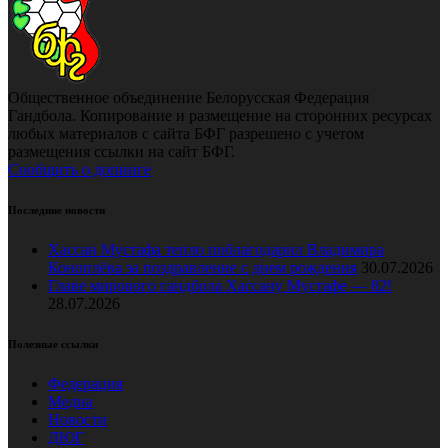
Общественное объединение Белорусская Федерация
Гандбола. Копирование и размещение на сторонних ресурсах
любых материалов с сайта БФГ разрешено с учетом
размещения ссылки на сайт БФГ.
Сообщить о допинге
Последние новости
Хассан Мустафа тепло поблагодарил Владимира
Коноплёва за поздравление с днем рождения
30.07.2026
Главе мирового гандбола Хассану Мустафе — 82!
28.07.2026
Полезные ссылки
Федерация
Медиа
Новости
ДЮГ