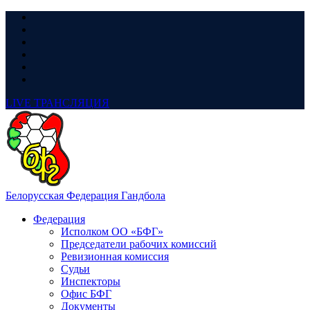
LIVE
ТРАНСЛЯЦИЯ
Белорусская Федерация Гандбола
Федерация
Исполком ОО «БФГ»
Председатели рабочих комиссий
Ревизионная комиссия
Судьи
Инспекторы
Офис БФГ
Документы