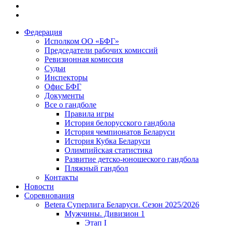
Федерация
Исполком ОО «БФГ»
Председатели рабочих комиссий
Ревизионная комиссия
Судьи
Инспекторы
Офис БФГ
Документы
Все о гандболе
Правила игры
История белорусского гандбола
История чемпионатов Беларуси
История Кубка Беларуси
Олимпийская статистика
Развитие детско-юношеского гандбола
Пляжный гандбол
Контакты
Новости
Соревнования
Betera Суперлига Беларуси. Сезон 2025/2026
Мужчины. Дивизион 1
Этап I