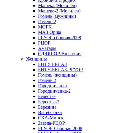
Кронон-2 (Гродно)
Машека (Могилёв)
Машека-2 (Могилев)
Гомель (мужчины)
Гомель-2
МОГК
МАЗ-Орша
РГУОР-сборная-2008
РЦОР
Аматары
СДЮШОР-Виктория
Женщины
БНТУ-БЕЛАЗ
БНТУ-БЕЛАЗ-РГУОР
Гомель (женщины)
Гомель-2
Городничанка
Городничанка-2
Берестье
Берестье-2
Березина
Витебчанка
СКА-Минск
Звезда-РЦОР
РГУОР-Сборная-2008