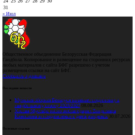
24
25
26
27
28
29
30
31
« Июл
Общественное объединение Белорусская Федерация
Гандбола. Копирование и размещение на сторонних ресурсах
любых материалов с сайта БФГ разрешено с учетом
размещения ссылки на сайт БФГ.
Сообщить о допинге
Последние новости
Мужская сборная Беларуси начинает подготовку к
гандбольному сезону 2026/2027
08.08.2026
Хассан Мустафа тепло поблагодарил Владимира
Коноплёва за поздравление с днем рождения
30.07.2026
Полезные ссылки