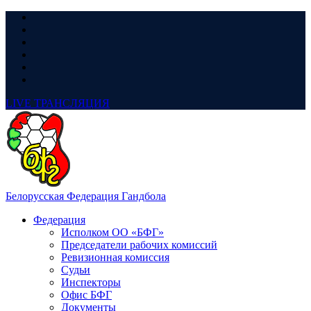
LIVE
ТРАНСЛЯЦИЯ
Белорусская Федерация Гандбола
Федерация
Исполком ОО «БФГ»
Председатели рабочих комиссий
Ревизионная комиссия
Судьи
Инспекторы
Офис БФГ
Документы