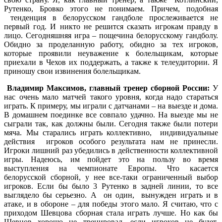
Рутенко, Бровко этого не понимаем. Причем, подобная
тенденция в белорусском гандболе прослеживается не
первый год. И никто не решится сказать игрокам правду в
лицо. Сегодняшняя игра – пощечина белорусскому гандболу.
Обидно за проделанную работу, обидно за тех игроков,
которые проявили неуважение к болельщикам, которые
приехали в Чехов их поддержать, а также к телеудитории. Я
приношу свои извинения болельщикам.
Владимир Максимов, главный тренер сборной России:
У
нас очень мало матчей такого уровня, когда надо стараться
играть. К примеру, мы играли с датчанами – на выезде и дома.
В домашнем поединке все совпало удачно. На выезде мы не
сыграли так, как должны были. Сегодня также были потери
мяча. Мы старались играть коллективно, индивидуальные
действия игроков особого результата нам не принесли.
Игроки лишний раз убедились в действенности коллективной
игры. Надеюсь, им пойдет это на пользу во время
выступления на чемпионате Европы. Что касается
белорусской сборной, у нее все-таки ограниченный выбор
игроков. Если бы было 3 Рутенко в задней линии, то все
выглядело бы серьезно. А он один, вынужден играть и в
атаке, и в обороне – для победы этого мало. Я считаю, что с
приходом Шевцова сборная стала играть лучше. Но как бы
Шевцов хорошо не тренировал—если игроков не будет,