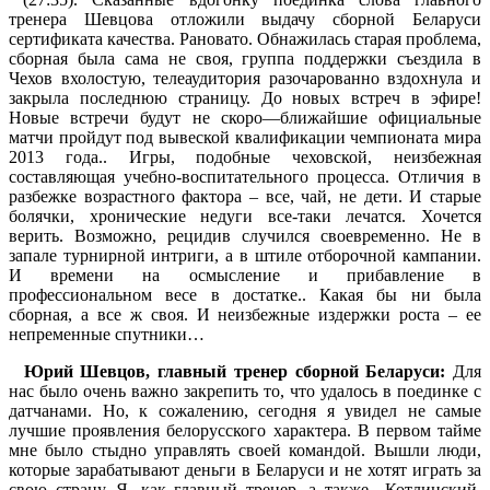
тренера Шевцова отложили выдачу сборной Беларуси
сертификата качества. Рановато. Обнажилась старая проблема,
сборная была сама не своя, группа поддержки съездила в
Чехов вхолостую, телеаудитория разочарованно вздохнула и
закрыла последнюю страницу. До новых встреч в эфире!
Новые встречи будут не скоро—ближайшие официальные
матчи пройдут под вывеской квалификации чемпионата мира
2013 года.. Игры, подобные чеховской, неизбежная
составляющая учебно-воспитательного процесса. Отличия в
разбежке возрастного фактора – все, чай, не дети. И старые
болячки, хронические недуги все-таки лечатся. Хочется
верить. Возможно, рецидив случился своевременно. Не в
запале турнирной интриги, а в штиле отборочной кампании.
И времени на осмысление и прибавление в
профессиональном весе в достатке.. Какая бы ни была
сборная, а все ж своя. И неизбежные издержки роста – ее
непременные спутники…
Юрий Шевцов, главный тренер сборной Беларуси:
Для
нас было очень важно закрепить то, что удалось в поединке с
датчанами. Но, к сожалению, сегодня я увидел не самые
лучшие проявления белорусского характера. В первом тайме
мне было стыдно управлять своей командой. Вышли люди,
которые зарабатывают деньги в Беларуси и не хотят играть за
свою страну. Я, как главный тренер, а также Котлинский,