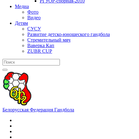
РГУОР-сборная-2010
Медиа
Фото
Видео
Детям
СУСУ
Развитие детско-юношеского гандбола
Стремительный мяч
Ваверка Кап
ZUBR CUP
Белорусская Федерация Гандбола