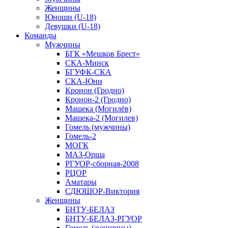
Женщины
Юноши (U-18)
Девушки (U-18)
Команды
Мужчины
БГК «Мешков Брест»
СКА-Минск
БГУФК-СКА
СКА-Юни
Кронон (Гродно)
Кронон-2 (Гродно)
Машека (Могилёв)
Машека-2 (Могилев)
Гомель (мужчины)
Гомель-2
МОГК
МАЗ-Орша
РГУОР-сборная-2008
РЦОР
Аматары
СДЮШОР-Виктория
Женщины
БНТУ-БЕЛАЗ
БНТУ-БЕЛАЗ-РГУОР
Гомель (женщины)