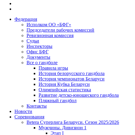
Федерация
Исполком ОО «БФГ»
Председатели рабочих комиссий
Ревизионная комиссия
Судьи
Инспекторы
Офис БФГ
Документы
Все о гандболе
Правила игры
История белорусского гандбола
История чемпионатов Беларуси
История Кубка Беларуси
Олимпийская статистика
Развитие детско-юношеского гандбола
Пляжный гандбол
Контакты
Новости
Соревнования
Betera Суперлига Беларуси. Сезон 2025/2026
Мужчины. Дивизион 1
Этап I