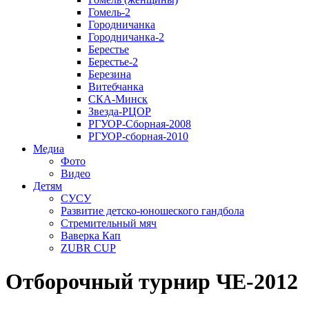
Гомель-2
Городничанка
Городничанка-2
Берестье
Берестье-2
Березина
Витебчанка
СКА-Минск
Звезда-РЦОР
РГУОР-Сборная-2008
РГУОР-сборная-2010
Медиа
Фото
Видео
Детям
СУСУ
Развитие детско-юношеского гандбола
Стремительный мяч
Ваверка Кап
ZUBR CUP
Отборочный турнир ЧЕ-2012