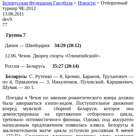
Белорусская Федерация Гандбола
>
Новости
>
Отборочный
турнир ЧЕ-2012
13.06.2011
dev9
77
Группа 7
Дания — Швейцария
34:29 (20:12)
12.06. Чехов. Дворец спорта «Олимпийский».
Россия — Беларусь
35:27 (20:14)
Беларусь:
С. Рутенко — 8, Бровко, Баранов, Труханович —
по 4, Пракапеня — 3, Никуленков, Пуховский, Каршакевич,
Шумак — по 1.
Поездка в Чехов по законам романтического жанра должна
была завершиться хэппи-эндом. Поступательное движение
вперед мужской сборной Беларуси, которое она
демонстрировала на протяжении отборочного цикла,
требовало оптимистичного финиша. Однако, под аккуратно
написанным предложением появилась клякса. Белорусы в
заключительном матче цикла уступили россиянам 8 мячей
(27:35). Сказанные вдогонку поединка слова главного