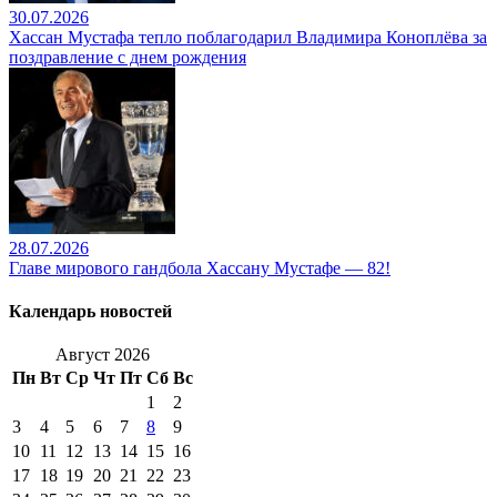
30.07.2026
Хассан Мустафа тепло поблагодарил Владимира Коноплёва за
поздравление с днем рождения
28.07.2026
Главе мирового гандбола Хассану Мустафе — 82!
Календарь новостей
Август 2026
Пн
Вт
Ср
Чт
Пт
Сб
Вс
1
2
3
4
5
6
7
8
9
10
11
12
13
14
15
16
17
18
19
20
21
22
23