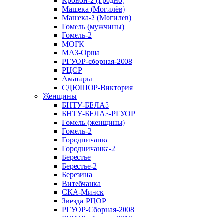
Кронон-2 (Гродно)
Машека (Могилёв)
Машека-2 (Могилев)
Гомель (мужчины)
Гомель-2
МОГК
МАЗ-Орша
РГУОР-сборная-2008
РЦОР
Аматары
СДЮШОР-Виктория
Женщины
БНТУ-БЕЛАЗ
БНТУ-БЕЛАЗ-РГУОР
Гомель (женщины)
Гомель-2
Городничанка
Городничанка-2
Берестье
Берестье-2
Березина
Витебчанка
СКА-Минск
Звезда-РЦОР
РГУОР-Сборная-2008