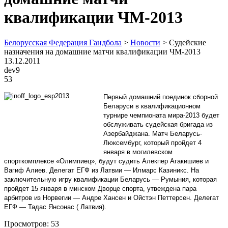
квалификации ЧМ-2013
Белорусская Федерация Гандбола
>
Новости
>
Судейские
назначения на домашние матчи квалификации ЧМ-2013
13.12.2011
dev9
53
Первый домашний поединок сборной
Беларуси в квалификационном
турнире чемпионата мира-2013 будет
обслуживать судейская бригада из
Азербайджана. Матч Беларусь-
Люксембург, который пройдет 4
января в могилевском
спорткомплексе «Олимпиец», будут судить Алекпер Агакишиев и
Вагиф Алиев. Делегат ЕГФ из Латвии — Илмарс Казиникс. На
заключительную игру квалификации Беларусь — Румыния, которая
пройдет 15 января в минском Дворце спорта, утвеждена пара
арбитров из Норвегии — Андре Хансен и Ойстэн Петтер
сен. Делегат
ЕГФ — Тадас Янсонас ( Латвия).
Просмотров:
53