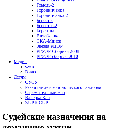
Гомель-2
Городничанка
Городничанка-2
Берестье
Берестье-2
Березина
Витебчанка
СКА-Минск
Звезда-РЦОР
РГУОР-Сборная-2008
РГУОР-сборная-2010
Медиа
Фото
Видео
Детям
СУСУ
Развитие детско-юношеского гандбола
Стремительный мяч
Ваверка Кап
ZUBR CUP
Судейские назначения на
домашние матчи