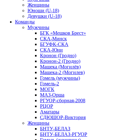
Женщины
Юноши (U-18)
Девушки (U-18)
Команды
Мужчины
БГК «Мешков Брест»
СКА-Минск
БГУФК-СКА
СКА-Юни
Кронон (Гродно)
Кронон-2 (Гродно)
Машека (Могилёв)
Машека-2 (Могилев)
Гомель (мужчины)
Гомель-2
МОГК
МАЗ-Орша
РГУОР-сборная-2008
РЦОР
Аматары
СДЮШОР-Виктория
Женщины
БНТУ-БЕЛАЗ
БНТУ-БЕЛАЗ-РГУОР
Гомель (женщины)