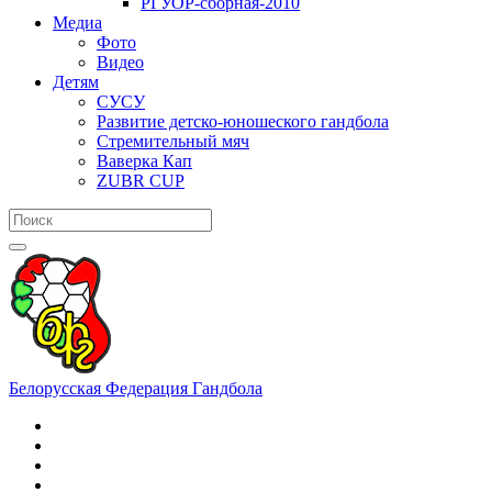
РГУОР-сборная-2010
Медиа
Фото
Видео
Детям
СУСУ
Развитие детско-юношеского гандбола
Стремительный мяч
Ваверка Кап
ZUBR CUP
Белорусская Федерация Гандбола