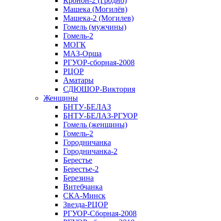
Кронон-2 (Гродно)
Машека (Могилёв)
Машека-2 (Могилев)
Гомель (мужчины)
Гомель-2
МОГК
МАЗ-Орша
РГУОР-сборная-2008
РЦОР
Аматары
СДЮШОР-Виктория
Женщины
БНТУ-БЕЛАЗ
БНТУ-БЕЛАЗ-РГУОР
Гомель (женщины)
Гомель-2
Городничанка
Городничанка-2
Берестье
Берестье-2
Березина
Витебчанка
СКА-Минск
Звезда-РЦОР
РГУОР-Сборная-2008