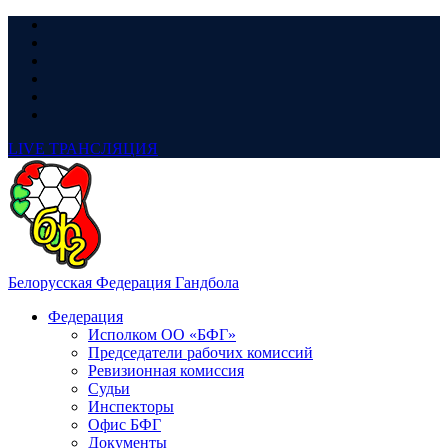
LIVE
ТРАНСЛЯЦИЯ
Белорусская Федерация Гандбола
Федерация
Исполком ОО «БФГ»
Председатели рабочих комиссий
Ревизионная комиссия
Судьи
Инспекторы
Офис БФГ
Документы