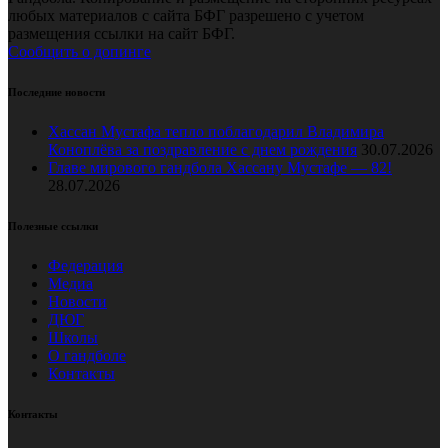
любых материалов с сайта БФГ разрешено с учетом
размещения ссылки на сайт БФГ.
Сообщить о допинге
Последние новости
Хассан Мустафа тепло поблагодарил Владимира
Коноплёва за поздравление с днем рождения
30.07.2026
Главе мирового гандбола Хассану Мустафе — 82!
28.07.2026
Полезные ссылки
Федерация
Медиа
Новости
ДЮГ
Школы
О гандболе
Контакты
Контакты