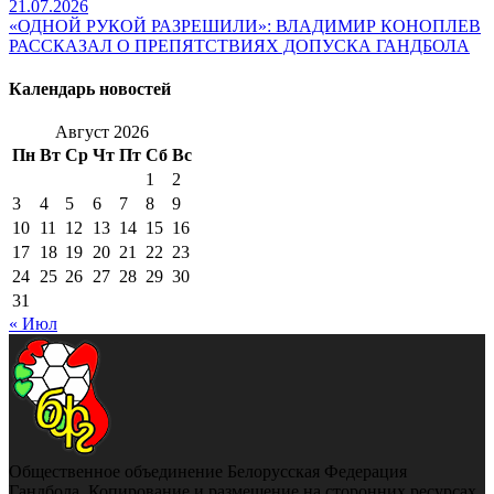
21.07.2026
«ОДНОЙ РУКОЙ РАЗРЕШИЛИ»: ВЛАДИМИР КОНОПЛЕВ
РАССКАЗАЛ О ПРЕПЯТСТВИЯХ ДОПУСКА ГАНДБОЛА
Календарь новостей
Август 2026
Пн
Вт
Ср
Чт
Пт
Сб
Вс
1
2
3
4
5
6
7
8
9
10
11
12
13
14
15
16
17
18
19
20
21
22
23
24
25
26
27
28
29
30
31
« Июл
Общественное объединение Белорусская Федерация
Гандбола. Копирование и размещение на сторонних ресурсах