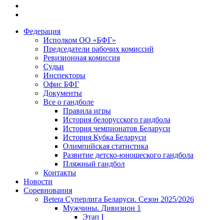
Федерация
Исполком ОО «БФГ»
Председатели рабочих комиссий
Ревизионная комиссия
Судьи
Инспекторы
Офис БФГ
Документы
Все о гандболе
Правила игры
История белорусского гандбола
История чемпионатов Беларуси
История Кубка Беларуси
Олимпийская статистика
Развитие детско-юношеского гандбола
Пляжный гандбол
Контакты
Новости
Соревнования
Betera Суперлига Беларуси. Сезон 2025/2026
Мужчины. Дивизион 1
Этап I