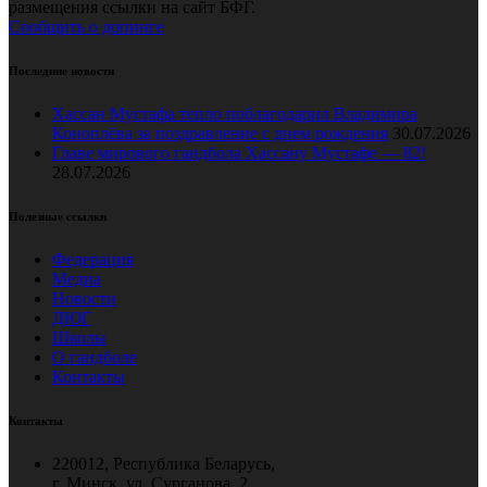
размещения ссылки на сайт БФГ.
Сообщить о допинге
Последние новости
Хассан Мустафа тепло поблагодарил Владимира
Коноплёва за поздравление с днем рождения
30.07.2026
Главе мирового гандбола Хассану Мустафе — 82!
28.07.2026
Полезные ссылки
Федерация
Медиа
Новости
ДЮГ
Школы
О гандболе
Контакты
Контакты
220012, Республика Беларусь,
г. Минск, ул. Сурганова, 2