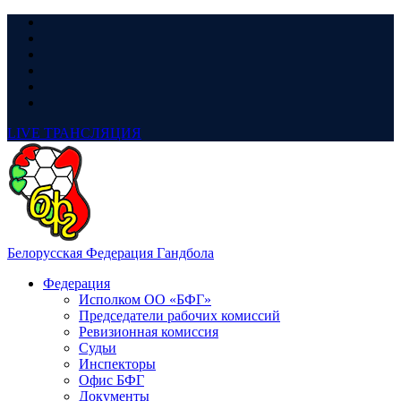
LIVE
ТРАНСЛЯЦИЯ
Белорусская Федерация Гандбола
Федерация
Исполком ОО «БФГ»
Председатели рабочих комиссий
Ревизионная комиссия
Судьи
Инспекторы
Офис БФГ
Документы