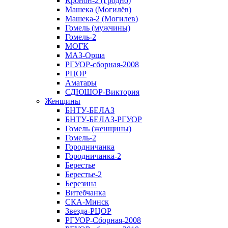
Кронон-2 (Гродно)
Машека (Могилёв)
Машека-2 (Могилев)
Гомель (мужчины)
Гомель-2
МОГК
МАЗ-Орша
РГУОР-сборная-2008
РЦОР
Аматары
СДЮШОР-Виктория
Женщины
БНТУ-БЕЛАЗ
БНТУ-БЕЛАЗ-РГУОР
Гомель (женщины)
Гомель-2
Городничанка
Городничанка-2
Берестье
Берестье-2
Березина
Витебчанка
СКА-Минск
Звезда-РЦОР
РГУОР-Сборная-2008