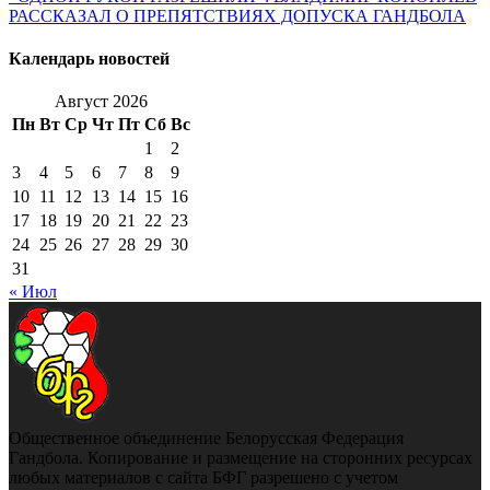
РАССКАЗАЛ О ПРЕПЯТСТВИЯХ ДОПУСКА ГАНДБОЛА
Календарь новостей
Август 2026
Пн
Вт
Ср
Чт
Пт
Сб
Вс
1
2
3
4
5
6
7
8
9
10
11
12
13
14
15
16
17
18
19
20
21
22
23
24
25
26
27
28
29
30
31
« Июл
Общественное объединение Белорусская Федерация
Гандбола. Копирование и размещение на сторонних ресурсах
любых материалов с сайта БФГ разрешено с учетом