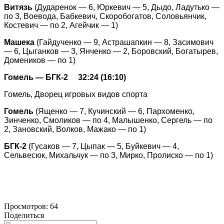
Витязь
(
Дударенок — 6, Юркевич — 5, Дыдо, Ладутько —
по 3, Воевода, Бабкевич, Скоробогатов, Соловьянчик,
Костевич — по 2, Агейчик — 1)
Машека
(Гайдученко — 9, Астрашапкин — 8, Засимович
— 6, Цыганков — 3, Янченко — 2, Боровский, Богатырев,
Домеников — по 1)
Гомель — БГК-2 32:24 (16:10)
Г
омель, Дворец игровых видов спорта
Гомель
(Ященко — 7, Кучинский — 6, Пархоменко,
Зинченко, Смоликов — по 4, Малышенко, Сергель — по
2, Зановский, Волков, Мажако — по 1)
БГК-2
(Гусаков — 7, Цыпак — 5, Буйкевич — 4,
Сельвесюк, Михальчук — по 3
, Мирко, Пролиско — по 1)
Просмотров:
64
Поделиться