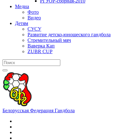
РГУОР-сборная-2010
Медиа
Фото
Видео
Детям
СУСУ
Развитие детско-юношеского гандбола
Стремительный мяч
Ваверка Кап
ZUBR CUP
Белорусская Федерация Гандбола