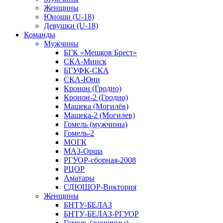
Женщины
Юноши (U-18)
Девушки (U-18)
Команды
Мужчины
БГК «Мешков Брест»
СКА-Минск
БГУФК-СКА
СКА-Юни
Кронон (Гродно)
Кронон-2 (Гродно)
Машека (Могилёв)
Машека-2 (Могилев)
Гомель (мужчины)
Гомель-2
МОГК
МАЗ-Орша
РГУОР-сборная-2008
РЦОР
Аматары
СДЮШОР-Виктория
Женщины
БНТУ-БЕЛАЗ
БНТУ-БЕЛАЗ-РГУОР
Гомель (женщины)