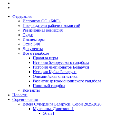
Федерация
Исполком ОО «БФГ»
Председатели рабочих комиссий
Ревизионная комиссия
Судьи
Инспекторы
Офис БФГ
Документы
Все о гандболе
Правила игры
История белорусского гандбола
История чемпионатов Беларуси
История Кубка Беларуси
Олимпийская статистика
Развитие детско-юношеского гандбола
Пляжный гандбол
Контакты
Новости
Соревнования
Betera Суперлига Беларуси. Сезон 2025/2026
Мужчины. Дивизион 1
Этап I