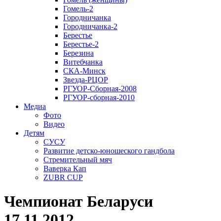
Гомель-2
Городничанка
Городничанка-2
Берестье
Берестье-2
Березина
Витебчанка
СКА-Минск
Звезда-РЦОР
РГУОР-Сборная-2008
РГУОР-сборная-2010
Медиа
Фото
Видео
Детям
СУСУ
Развитие детско-юношеского гандбола
Стремительный мяч
Ваверка Кап
ZUBR CUP
Чемпионат Беларуси
17.11.2012