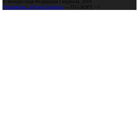
© Белорусская Федерация Гандбола, 2019
Разработка сайтов в Минске
— ITG-SOFT </>