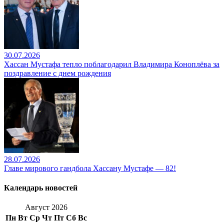
30.07.2026
Хассан Мустафа тепло поблагодарил Владимира Коноплёва за
поздравление с днем рождения
28.07.2026
Главе мирового гандбола Хассану Мустафе — 82!
Календарь новостей
Август 2026
Пн
Вт
Ср
Чт
Пт
Сб
Вс