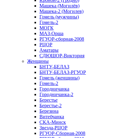
Кронон-2 (Гродно)
Машека (Могилёв)
Машека-2 (Могилев)
Гомель (мужчины)
Гомель-2
МОГК
МАЗ-Орша
РГУОР-сборная-2008
РЦОР
Аматары
СДЮШОР-Виктория
Женщины
БНТУ-БЕЛАЗ
БНТУ-БЕЛАЗ-РГУОР
Гомель (женщины)
Гомель-2
Городничанка
Городничанка-2
Берестье
Берестье-2
Березина
Витебчанка
СКА-Минск
Звезда-РЦОР
РГУОР-Сборная-2008