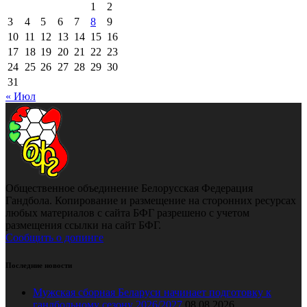
1
2
3
4
5
6
7
8
9
10
11
12
13
14
15
16
17
18
19
20
21
22
23
24
25
26
27
28
29
30
31
« Июл
Общественное объединение Белорусская Федерация
Гандбола. Копирование и размещение на сторонних ресурсах
любых материалов с сайта БФГ разрешено с учетом
размещения ссылки на сайт БФГ.
Сообщить о допинге
Последние новости
Мужская сборная Беларуси начинает подготовку к
гандбольному сезону 2026/2027
08.08.2026