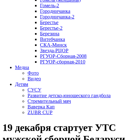
Гомель-2
Городничанка
Городничанка-2
Берестье
Берестье-2
Березина
Витебчанка
СКА-Минск
Звезда-РЦОР
РГУОР-Сборная-2008
РГУОР-сборная-2010
Медиа
Фото
Видео
Детям
СУСУ
Развитие детско-юношеского гандбола
Стремительный мяч
Ваверка Кап
ZUBR CUP
19 декабря стартует УТС
мужской сборной Беларуси