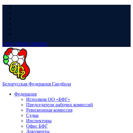
LIVE
ТРАНСЛЯЦИЯ
Белорусская Федерация Гандбола
Федерация
Исполком ОО «БФГ»
Председатели рабочих комиссий
Ревизионная комиссия
Судьи
Инспекторы
Офис БФГ
Документы