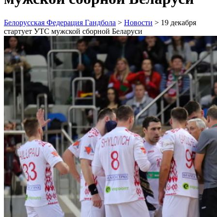
Белорусская Федерация Гандбола
>
Новости
>
19 декабря
стартует УТС мужской сборной Беларуси