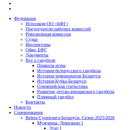
Федерация
Исполком ОО «БФГ»
Председатели рабочих комиссий
Ревизионная комиссия
Судьи
Инспекторы
Офис БФГ
Документы
Все о гандболе
Правила игры
История белорусского гандбола
История чемпионатов Беларуси
История Кубка Беларуси
Олимпийская статистика
Развитие детско-юношеского гандбола
Пляжный гандбол
Контакты
Новости
Соревнования
Betera Суперлига Беларуси. Сезон 2025/2026
Мужчины. Дивизион 1
Этап I