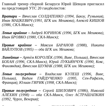
Главный тренер сборной Беларуси Юрий Шевцов пригласил
на предстоящий УТС 20 гандболистов:
Вратари –
Вячеслав СОЛДАТЕНКО (1994, Бакэу, Румыния),
Иван МАЦКЕВИЧ (1991, БГК им. Мешкова), Алексей КИШОВ
(1986, СКА-Минск);
Левые крайние –
Андрей ЮРИНОК (1996, БГК им. Мешкова),
Иван БРОВКО (1980, СКА-Минск);
Правые крайние
–
Максим БАРАНОВ (1988), Никита
ВАЙЛУПОВ (1995) — оба БГК им. Мешкова;
Линейные –
Артём КОРОЛЁК (1996, Виве, Польша), Вячеслав
БОХАН (1996, СКА-Минск), Юрий ЛУКЬЯНЧУК (1990, Кокс,
Финляндия), Вячеслав ШУМАК (1988, БГК им. Мешкова);
Левые полусредние –
Владислав КУЛЕШ (1996, Виве,
Польша), Вадим ГАЙДУЧЕНКО (1995, Сен-Рафаэль,
Франция), Юлиан ГИРИК (1998, СКА-Минск);
Правые полусредние –
Сергей ШИЛОВИЧ (1986), Николай
АЛЁХИН (1998) — оба СКА-Минск, Олег АСТРАШАПКИН
(1992, Чурго, Венгрия);