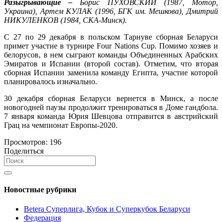
Разыгрывающие –
Борис ПУХОВСКИЙ (1987, Мотор,
Украина), Артем КУЛАК (1996, БГК им. Мешкова), Дмитрий
НИКУЛЕНКОВ (1984, СКА-Минск).
С 27 по 29 декабря в польском Тарнуве сборная Беларуси
примет участие в турнире Four Nations Cup. Помимо хозяев и
белорусов, в нем сыграют команды Объединенных Арабских
Эмиратов и Испании (второй состав). Отметим, что вторая
сборная Испании заменила команду Египта, участие которой
планировалось изначально.
30 декабря сборная Беларуси вернется в Минск, а после
новогодней паузы продолжит тренироваться в Доме гандбола.
7 января команда Юрия Шевцова отправится в австрийский
Грац на чемпионат Европы-2020.
Просмотров:
196
Поделиться
Новостные рубрики
Betera Суперлига, Кубок и Суперкубок Беларуси
Федерация