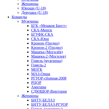
Женщины
Юноши (U-18)
Девушки (U-18)
Команды
Мужчины
БГК «Мешков Брест»
СКА-Минск
БГУФК-СКА
СКА-Юни
Кронон (Гродно)
Кронон-2 (Гродно)
Машека (Могилёв)
Машека-2 (Могилев)
Гомель (мужчины)
Гомель-2
МОГК
МАЗ-Орша
РГУОР-сборная-2008
РЦОР
Аматары
СДЮШОР-Виктория
Женщины
БНТУ-БЕЛАЗ
БНТУ-БЕЛАЗ-РГУОР
Гомель (женщины)