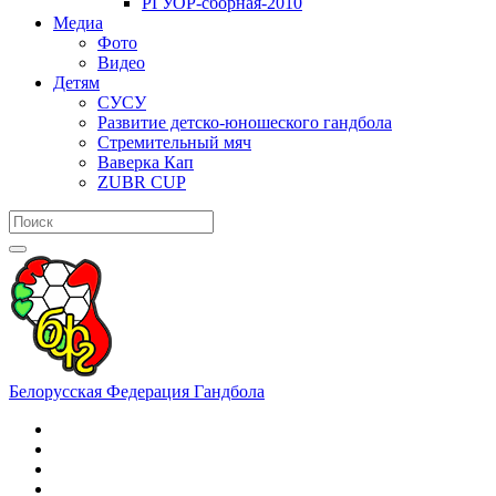
РГУОР-сборная-2010
Медиа
Фото
Видео
Детям
СУСУ
Развитие детско-юношеского гандбола
Стремительный мяч
Ваверка Кап
ZUBR CUP
Белорусская Федерация Гандбола