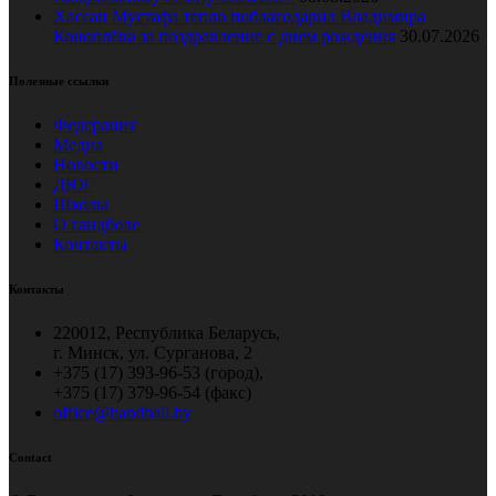
Хассан Мустафа тепло поблагодарил Владимира
Коноплёва за поздравление с днем рождения
30.07.2026
Полезные ссылки
Федерация
Медиа
Новости
ДЮГ
Школы
О гандболе
Контакты
Контакты
220012, Республика Беларусь,
г. Минск, ул. Сурганова, 2
+375 (17) 393-96-53 (город),
+375 (17) 379-96-54 (факс)
office@handball.by
Contact