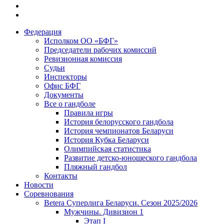
Федерация
Исполком ОО «БФГ»
Председатели рабочих комиссий
Ревизионная комиссия
Судьи
Инспекторы
Офис БФГ
Документы
Все о гандболе
Правила игры
История белорусского гандбола
История чемпионатов Беларуси
История Кубка Беларуси
Олимпийская статистика
Развитие детско-юношеского гандбола
Пляжный гандбол
Контакты
Новости
Соревнования
Betera Суперлига Беларуси. Сезон 2025/2026
Мужчины. Дивизион 1
Этап I