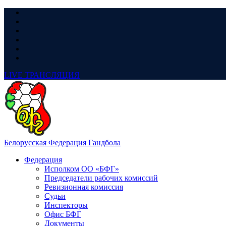
LIVE
ТРАНСЛЯЦИЯ
Белорусская Федерация Гандбола
Федерация
Исполком ОО «БФГ»
Председатели рабочих комиссий
Ревизионная комиссия
Судьи
Инспекторы
Офис БФГ
Документы