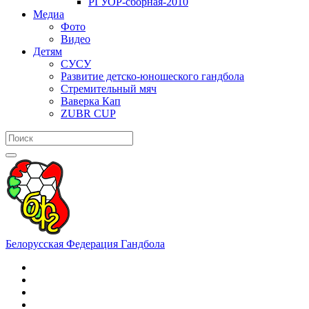
РГУОР-сборная-2010
Медиа
Фото
Видео
Детям
СУСУ
Развитие детско-юношеского гандбола
Стремительный мяч
Ваверка Кап
ZUBR CUP
Белорусская Федерация Гандбола