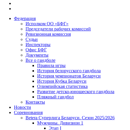
Федерация
Исполком ОО «БФГ»
Председатели рабочих комиссий
Ревизионная комиссия
Судьи
Инспекторы
Офис БФГ
Документы
Все о гандболе
Правила игры
История белорусского гандбола
История чемпионатов Беларуси
История Кубка Беларуси
Олимпийская статистика
Развитие детско-юношеского гандбола
Пляжный гандбол
Контакты
Новости
Соревнования
Betera Суперлига Беларуси. Сезон 2025/2026
Мужчины. Дивизион 1
Этап I