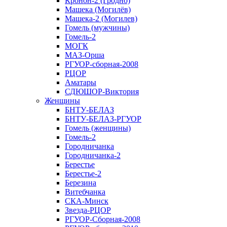
Кронон-2 (Гродно)
Машека (Могилёв)
Машека-2 (Могилев)
Гомель (мужчины)
Гомель-2
МОГК
МАЗ-Орша
РГУОР-сборная-2008
РЦОР
Аматары
СДЮШОР-Виктория
Женщины
БНТУ-БЕЛАЗ
БНТУ-БЕЛАЗ-РГУОР
Гомель (женщины)
Гомель-2
Городничанка
Городничанка-2
Берестье
Берестье-2
Березина
Витебчанка
СКА-Минск
Звезда-РЦОР
РГУОР-Сборная-2008