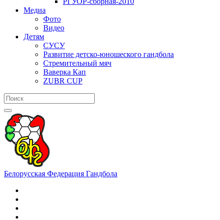
РГУОР-сборная-2010
Медиа
Фото
Видео
Детям
СУСУ
Развитие детско-юношеского гандбола
Стремительный мяч
Ваверка Кап
ZUBR CUP
Белорусская Федерация Гандбола