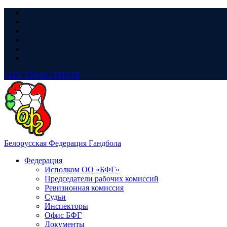
LIVE
ТРАНСЛЯЦИЯ
Белорусская Федерация Гандбола
Федерация
Исполком ОО «БФГ»
Председатели рабочих комиссий
Ревизионная комиссия
Судьи
Инспекторы
Офис БФГ
Документы