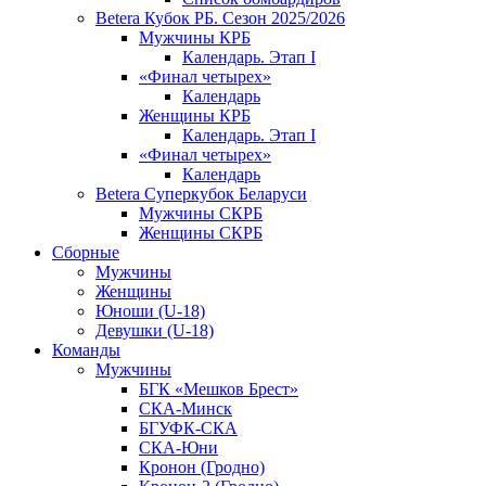
Betera Кубок РБ. Сезон 2025/2026
Мужчины КРБ
Календарь. Этап I
«Финал четырех»
Календарь
Женщины КРБ
Календарь. Этап I
«Финал четырех»
Календарь
Betera Суперкубок Беларуси
Мужчины СКРБ
Женщины СКРБ
Сборные
Мужчины
Женщины
Юноши (U-18)
Девушки (U-18)
Команды
Мужчины
БГК «Мешков Брест»
СКА-Минск
БГУФК-СКА
СКА-Юни
Кронон (Гродно)