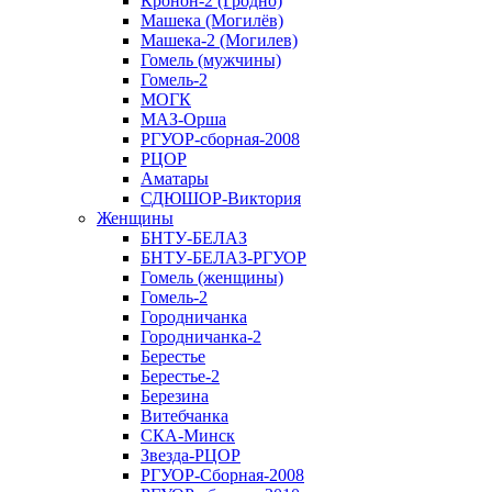
Кронон-2 (Гродно)
Машека (Могилёв)
Машека-2 (Могилев)
Гомель (мужчины)
Гомель-2
МОГК
МАЗ-Орша
РГУОР-сборная-2008
РЦОР
Аматары
СДЮШОР-Виктория
Женщины
БНТУ-БЕЛАЗ
БНТУ-БЕЛАЗ-РГУОР
Гомель (женщины)
Гомель-2
Городничанка
Городничанка-2
Берестье
Берестье-2
Березина
Витебчанка
СКА-Минск
Звезда-РЦОР
РГУОР-Сборная-2008