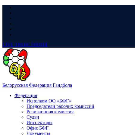
LIVE
ТРАНСЛЯЦИЯ
Белорусская Федерация Гандбола
Федерация
Исполком ОО «БФГ»
Председатели рабочих комиссий
Ревизионная комиссия
Судьи
Инспекторы
Офис БФГ
Документы