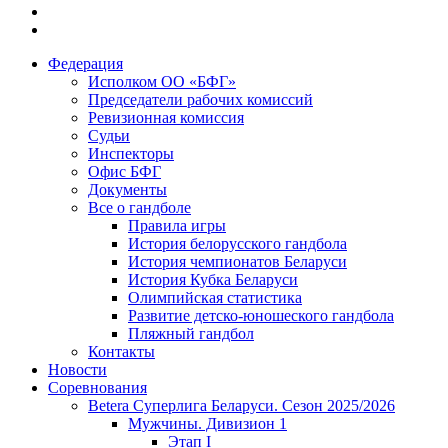
Федерация
Исполком ОО «БФГ»
Председатели рабочих комиссий
Ревизионная комиссия
Судьи
Инспекторы
Офис БФГ
Документы
Все о гандболе
Правила игры
История белорусского гандбола
История чемпионатов Беларуси
История Кубка Беларуси
Олимпийская статистика
Развитие детско-юношеского гандбола
Пляжный гандбол
Контакты
Новости
Соревнования
Betera Суперлига Беларуси. Сезон 2025/2026
Мужчины. Дивизион 1
Этап I