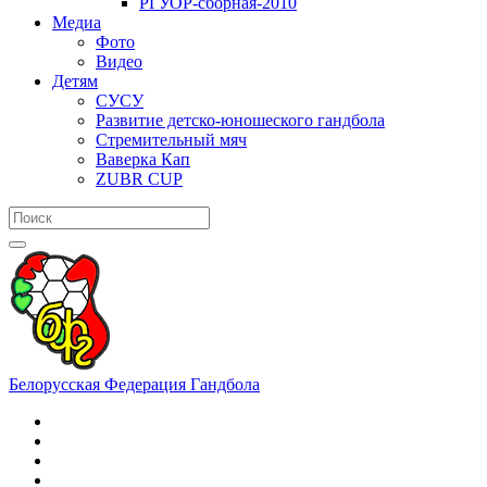
РГУОР-сборная-2010
Медиа
Фото
Видео
Детям
СУСУ
Развитие детско-юношеского гандбола
Стремительный мяч
Ваверка Кап
ZUBR CUP
Белорусская Федерация Гандбола