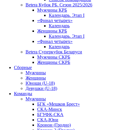
Betera Кубок РБ. Сезон 2025/2026
Мужчины КРБ
Календарь. Этап I
«Финал четырех»
Календарь
Женщины КРБ
Календарь. Этап I
«Финал четырех»
Календарь
Betera Суперкубок Беларуси
Мужчины СКРБ
Женщины СКРБ
Сборные
Мужчины
Женщины
Юноши (U-18)
Девушки (U-18)
Команды
Мужчины
БГК «Мешков Брест»
СКА-Минск
БГУФК-СКА
СКА-Юни
Кронон (Гродно)