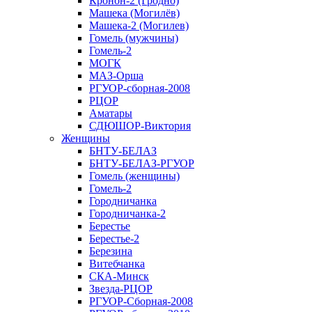
Кронон-2 (Гродно)
Машека (Могилёв)
Машека-2 (Могилев)
Гомель (мужчины)
Гомель-2
МОГК
МАЗ-Орша
РГУОР-сборная-2008
РЦОР
Аматары
СДЮШОР-Виктория
Женщины
БНТУ-БЕЛАЗ
БНТУ-БЕЛАЗ-РГУОР
Гомель (женщины)
Гомель-2
Городничанка
Городничанка-2
Берестье
Берестье-2
Березина
Витебчанка
СКА-Минск
Звезда-РЦОР
РГУОР-Сборная-2008