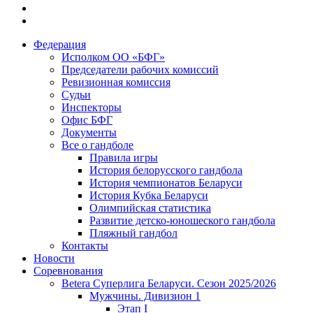
Федерация
Исполком ОО «БФГ»
Председатели рабочих комиссий
Ревизионная комиссия
Судьи
Инспекторы
Офис БФГ
Документы
Все о гандболе
Правила игры
История белорусского гандбола
История чемпионатов Беларуси
История Кубка Беларуси
Олимпийская статистика
Развитие детско-юношеского гандбола
Пляжный гандбол
Контакты
Новости
Соревнования
Betera Суперлига Беларуси. Сезон 2025/2026
Мужчины. Дивизион 1
Этап I