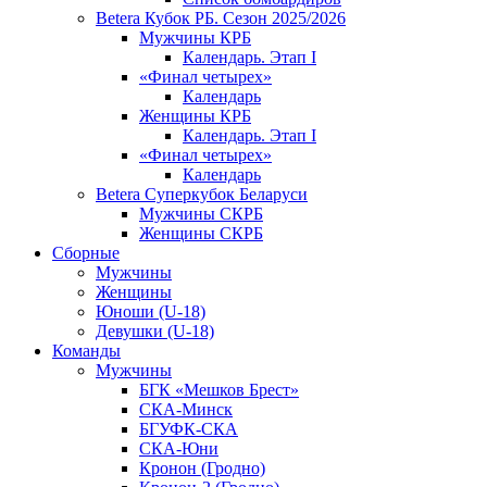
Betera Кубок РБ. Сезон 2025/2026
Мужчины КРБ
Календарь. Этап I
«Финал четырех»
Календарь
Женщины КРБ
Календарь. Этап I
«Финал четырех»
Календарь
Betera Суперкубок Беларуси
Мужчины СКРБ
Женщины СКРБ
Сборные
Мужчины
Женщины
Юноши (U-18)
Девушки (U-18)
Команды
Мужчины
БГК «Мешков Брест»
СКА-Минск
БГУФК-СКА
СКА-Юни
Кронон (Гродно)