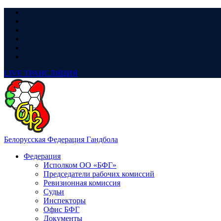
LIVE
ТРАНСЛЯЦИЯ
Белорусская Федерация Гандбола
Федерация
Исполком ОО «БФГ»
Председатели рабочих комиссий
Ревизионная комиссия
Судьи
Инспекторы
Офис БФГ
Документы