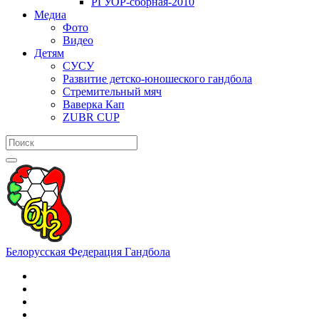
РГУОР-сборная-2010
Медиа
Фото
Видео
Детям
СУСУ
Развитие детско-юношеского гандбола
Стремительный мяч
Ваверка Кап
ZUBR CUP
Белорусская Федерация Гандбола