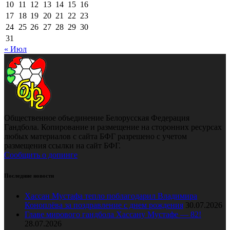
10
11
12
13
14
15
16
17
18
19
20
21
22
23
24
25
26
27
28
29
30
31
« Июл
Общественное объединение Белорусская Федерация
Гандбола. Копирование и размещение на сторонних ресурсах
любых материалов с сайта БФГ разрешено с учетом
размещения ссылки на сайт БФГ.
Сообщить о допинге
Последние новости
Хассан Мустафа тепло поблагодарил Владимира
Коноплёва за поздравление с днем рождения
30.07.2026
Главе мирового гандбола Хассану Мустафе — 82!
28.07.2026