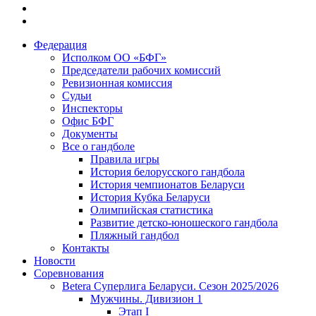
Федерация
Исполком ОО «БФГ»
Председатели рабочих комиссий
Ревизионная комиссия
Судьи
Инспекторы
Офис БФГ
Документы
Все о гандболе
Правила игры
История белорусского гандбола
История чемпионатов Беларуси
История Кубка Беларуси
Олимпийская статистика
Развитие детско-юношеского гандбола
Пляжный гандбол
Контакты
Новости
Соревнования
Betera Суперлига Беларуси. Сезон 2025/2026
Мужчины. Дивизион 1
Этап I