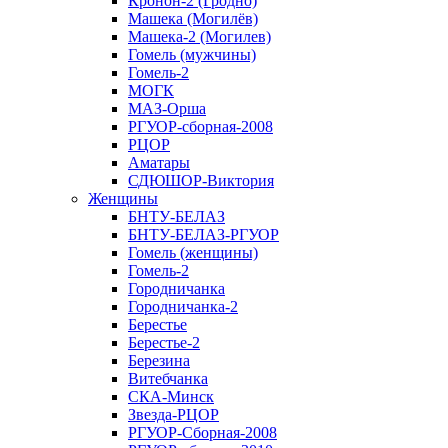
Кронон-2 (Гродно)
Машека (Могилёв)
Машека-2 (Могилев)
Гомель (мужчины)
Гомель-2
МОГК
МАЗ-Орша
РГУОР-сборная-2008
РЦОР
Аматары
СДЮШОР-Виктория
Женщины
БНТУ-БЕЛАЗ
БНТУ-БЕЛАЗ-РГУОР
Гомель (женщины)
Гомель-2
Городничанка
Городничанка-2
Берестье
Берестье-2
Березина
Витебчанка
СКА-Минск
Звезда-РЦОР
РГУОР-Сборная-2008