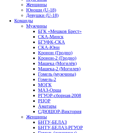
Женщины
Юноши (U-18)
Девушки (U-18)
Команды
Мужчины
БГК «Мешков Брест»
СКА-Минск
БГУФК-СКА
СКА-Юни
Кронон (Гродно)
Кронон-2 (Гродно)
Машека (Могилёв)
Машека-2 (Могилев)
Гомель (мужчины)
Гомель-2
МОГК
МАЗ-Орша
РГУОР-сборная-2008
РЦОР
Аматары
СДЮШОР-Виктория
Женщины
БНТУ-БЕЛАЗ
БНТУ-БЕЛАЗ-РГУОР
Гомель (женщины)