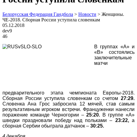
Белорусская Федерация Гандбола
>
Новости
>
Женщины.
ЧЕ-2018. Сборная России уступила словенкам
05.12.2018
dev9
46
В группах «А» и
«В» состоялись
заключительные
матчи
предварительного этапа чемпионата Европы-2018.
Сборная России уступила словенкам со счетом
27:29.
Словенка
Ана Грос забросила 12 мячей, став самым
результативным игроком встречи. Француженки нанесли
поражение команде Черногории –
25:20.
В группе «А»
шведки праздновали победу над польками –
23:22,
а
сборная Сербии обыграла датчанок –
30:25.
4 декабря