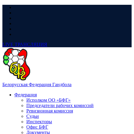
LIVE
ТРАНСЛЯЦИЯ
Белорусская Федерация Гандбола
Федерация
Исполком ОО «БФГ»
Председатели рабочих комиссий
Ревизионная комиссия
Судьи
Инспекторы
Офис БФГ
Документы