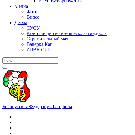
РГУОР-сборная-2010
Медиа
Фото
Видео
Детям
СУСУ
Развитие детско-юношеского гандбола
Стремительный мяч
Ваверка Кап
ZUBR CUP
Белорусская Федерация Гандбола