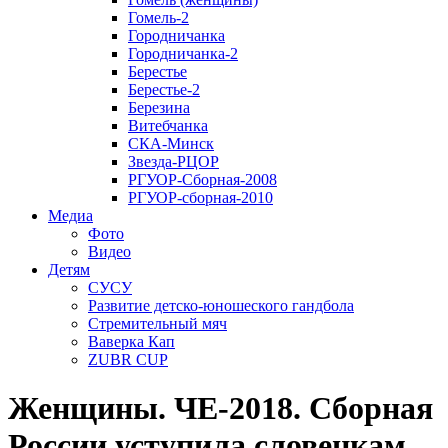
Гомель-2
Городничанка
Городничанка-2
Берестье
Берестье-2
Березина
Витебчанка
СКА-Минск
Звезда-РЦОР
РГУОР-Сборная-2008
РГУОР-сборная-2010
Медиа
Фото
Видео
Детям
СУСУ
Развитие детско-юношеского гандбола
Стремительный мяч
Ваверка Кап
ZUBR CUP
Женщины. ЧЕ-2018. Сборная
России уступила словенкам